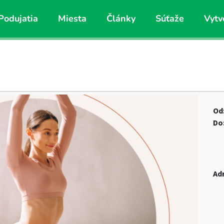
Podujatia
Miesta
Články
Súťaže
Vytv
Od
Do
Ad