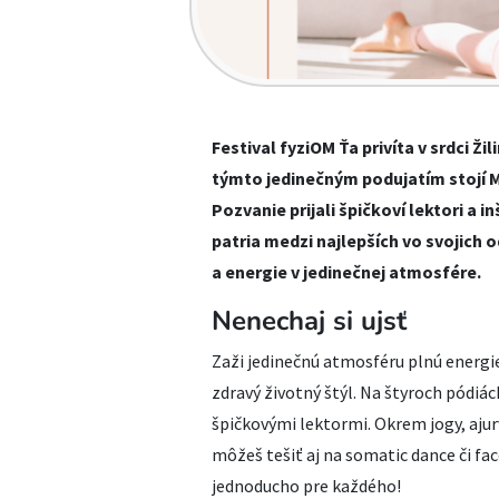
Festival fyziOM Ťa privíta v srdci Ž
týmto jedinečným podujatím stojí M
Pozvanie prijali špičkoví lektori a 
patria medzi najlepších vo svojich 
a energie v jedinečnej atmosfére.
Nenechaj si ujsť
Zaži jedinečnú atmosféru plnú energie 
zdravý životný štýl. Na štyroch pódiá
špičkovými lektormi. Okrem jogy, ajur
môžeš tešiť aj na somatic dance či fac
jednoducho pre každého!