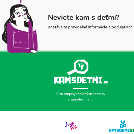
Neviete kam s deťmi?
Dostávajte pravidelné informácie o podujatiach
Člen skupiny rodinných portálov
chameleon.land