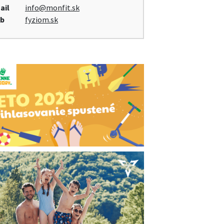
ail
info@monfit.sk
b
fyziom.sk