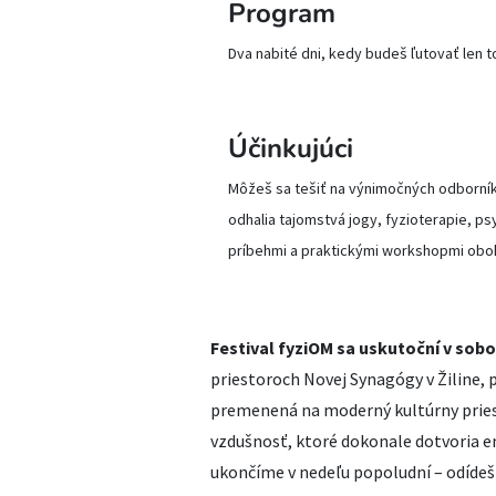
Program
Dva nabité dni, kedy budeš ľutovať len 
KOMPLETNÝ PROGRAM
Účinkujúci
Môžeš sa tešiť na výnimočných odborníko
odhalia tajomstvá jogy, fyzioterapie, ps
príbehmi a praktickými workshopmi oboh
Festival fyziOM sa uskutoční v sobot
priestoroch Novej Synagógy v Žiline, 
premenená na moderný kultúrny pries
vzdušnosť, ktoré dokonale dotvoria ene
ukončíme v nedeľu popoludní – odídeš 