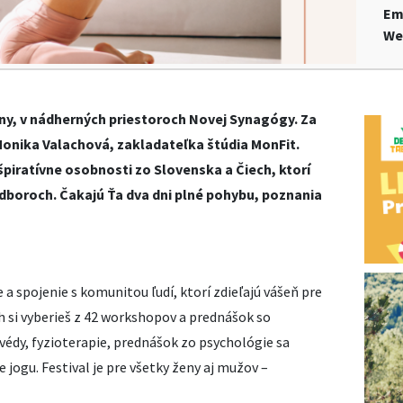
Em
We
iliny, v nádherných priestoroch Novej Synagógy. Za
onika Valachová, zakladateľka štúdia MonFit.
inšpiratívne osobnosti zo Slovenska a Čiech, ktorí
odboroch. Čakajú Ťa dva dni plné pohybu, poznania
a spojenie s komunitou ľudí, ktorí zdieľajú vášeň pre
ch si vyberieš z 42 workshopov a prednášok so
védy, fyzioterapie, prednášok zo psychológie sa
e jogu. Festival je pre všetky ženy aj mužov –