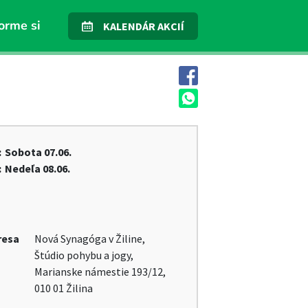
orme si
KALENDÁR AKCIÍ
:
Sobota
07.06.
:
Nedeľa
08.06.
resa
Nová Synagóga v Žiline,
Štúdio pohybu a jogy,
Marianske námestie 193/12,
010 01 Žilina