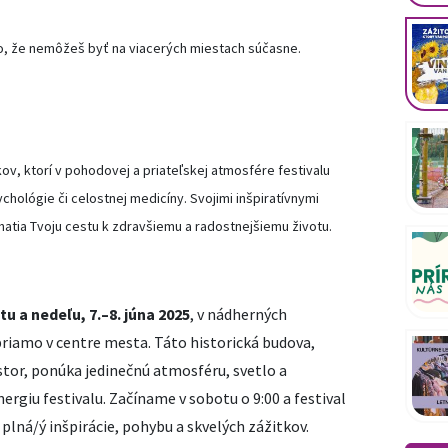
to, že nemôžeš byť na viacerých miestach súčasne.
v, ktorí v pohodovej a priateľskej atmosfére festivalu
ychológie či celostnej medicíny. Svojimi inšpiratívnymi
atia Tvoju cestu k zdravšiemu a radostnejšiemu životu.
u a nedeľu, 7.–8. júna 2025
, v nádherných
priamo v centre mesta. Táto historická budova,
tor, ponúka jedinečnú atmosféru, svetlo a
rgiu festivalu. Začíname v sobotu o 9:00 a festival
plná/ý inšpirácie, pohybu a skvelých zážitkov.