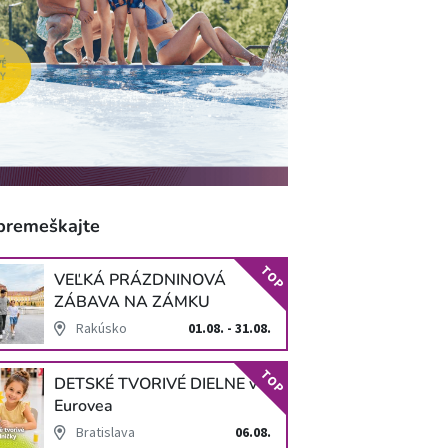
premeškajte
TOP
VEĽKÁ PRÁZDNINOVÁ
ZÁBAVA NA ZÁMKU
SCHLOSS HOF
Rakúsko
01.08. - 31.08.
TOP
DETSKÉ TVORIVÉ DIELNE v
Eurovea
Bratislava
06.08.