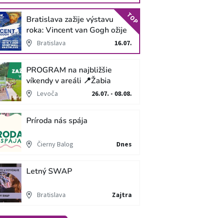
TOP
Bratislava zažije výstavu
roka: Vincent van Gogh ožije
v unikátnej imerzívnej šou!
Bratislava
16.07.
PROGRAM na najbližšie
víkendy v areáli 📍Žabia
cesta
Levoča
26.07. - 08.08.
Príroda nás spája
Čierny Balog
Dnes
Letný SWAP
Bratislava
Zajtra