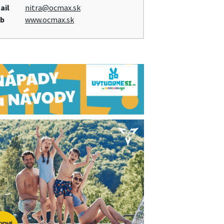
ail
nitra@ocmax.sk
b
www.ocmax.sk