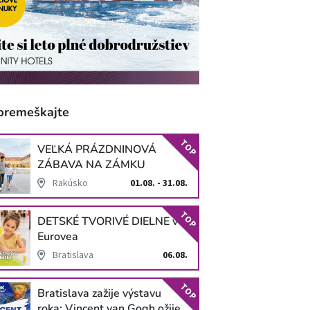
premeškajte
TOP
VEĽKÁ PRÁZDNINOVÁ
ZÁBAVA NA ZÁMKU
SCHLOSS HOF
Rakúsko
01.08. - 31.08.
TOP
DETSKÉ TVORIVÉ DIELNE v
Eurovea
Bratislava
06.08.
TOP
Bratislava zažije výstavu
roka: Vincent van Gogh ožije