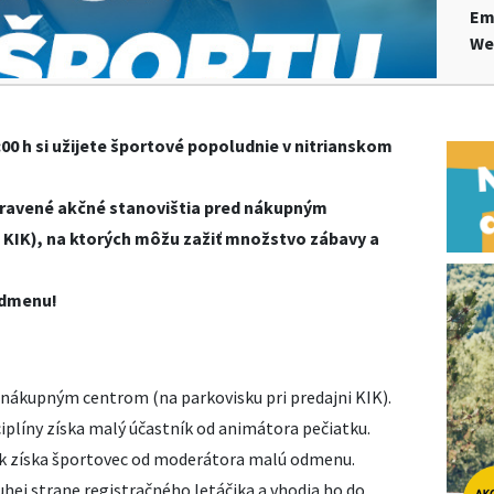
Em
We
:00 h si užijete športové popoludnie v nitrianskom
ipravené akčné stanovištia pred nákupným
i KIK), na ktorých môžu zažiť množstvo zábavy a
odmenu!
d nákupným centrom (na parkovisku pri predajni KIK).
ciplíny získa malý účastník od animátora pečiatku.
ok získa športovec od moderátora malú odmenu.
ruhej strane registračného letáčika a vhodia ho do