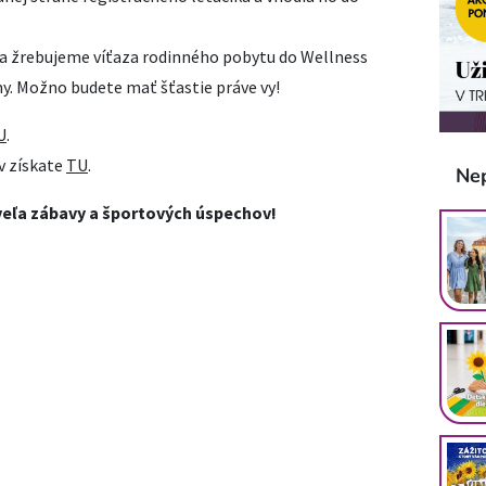
a žrebujeme víťaza rodinného pobytu do Wellness
ny. Možno budete mať šťastie práve vy!
U
.
v získate
TU
.
Ne
veľa zábavy a športových úspechov!