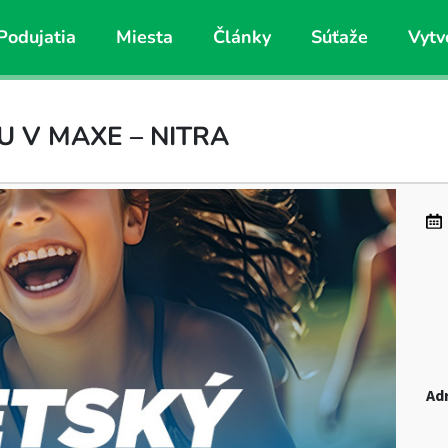
Podujatia
Miesta
Články
Súťaže
Vytv
U V MAXE – NITRA
Ad