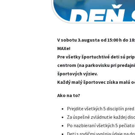
V sobotu 3.augusta od 15:00 h do 18
MAXe!
Pre všetky športuchtivé deti sú pr
centrom (na parkovisku pri predajn
športových výziev.
Každý malý športovec získa malú 
Ako na to?
Prejdite všetkých 5 disciplín pre
Za úspešné zvládnutie každej dis
Po nazbieraní všetkých 5 pečiat
Deti s rodičmi vyplnia údaje na d