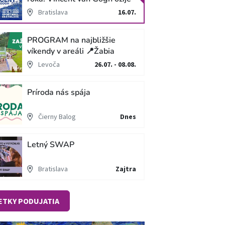
v unikátnej imerzívnej šou!
Bratislava
16.07.
PROGRAM na najbližšie
víkendy v areáli 📍Žabia
cesta
Levoča
26.07. - 08.08.
Príroda nás spája
Čierny Balog
Dnes
Letný SWAP
Bratislava
Zajtra
ETKY PODUJATIA