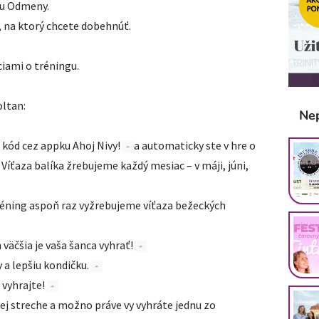
žku Odmeny.
 na ktorý chcete dobehnúť.
iami o tréningu.
oltan:
Ne
 kód cez appku Ahoj Nivy!
a automaticky ste v hre o
 Víťaza balíka žrebujeme každý mesiac – v máji, júni,
 tréning aspoň raz vyžrebujeme víťaza bežeckých
 väčšia je vaša šanca vyhrať!
y a lepšiu kondičku.
 vyhrajte!
ej streche a možno práve vy vyhráte jednu zo