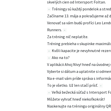
skvelých cien od Intersport Foltan.
Tréningy sú každý pondelok a stredu
Začíname 13. mája a pokračujeme až 
Venovať sa vám budú profíci Leo Lendv
Runners.
Za tréning nič neplatíte.
Tréning prebieha v skupinke maximáln
Kvôli kapacite je nevyhnutné rezerv
Ako na to?
V aplikácii Ahoj Nivy! hneď na úvodnej
Vyberte si dátum a uplatnite si odmen
Na e-mail vám príde správa s informác
To je všetko. Už len stačí prísť.
Veľká bežecká súťaž s Intersport F
Môžete vyhrať hneď niekoľkokrát!
Naskenujte na tréningu originálny QR