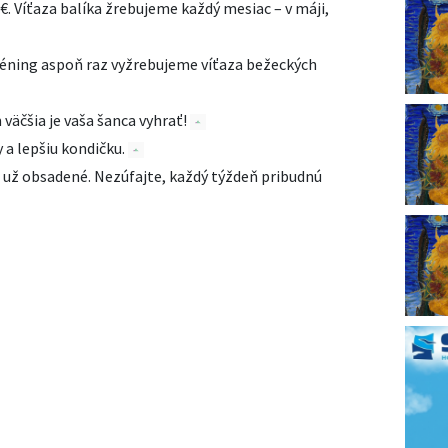
€. Víťaza balíka žrebujeme každý mesiac – v máji,
 tréning aspoň raz vyžrebujeme víťaza bežeckých
 väčšia je vaša šanca vyhrať!
y a lepšiu kondičku.
sú už obsadené. Nezúfajte, každý týždeň pribudnú