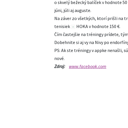
o skvelý bežecký balíček v hodnote 50 
júni, júli aj auguste.
Na záver zo všetkých, ktorí prišli na
tenisiek
HOKA v hodnote 150 €.
Čím častejšie na tréningy prídete, tým
Dobehnite si aj vy na Nivy po endorfín
PS: Ak ste tréningy v appke nenašli, 
nové.
Zdroj:
www.facebook.com