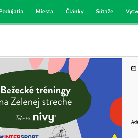
Podujatia
Miesta
Články
Súťaže
Vytv
Ad