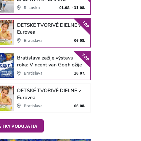
SCHLOSS HOF
Rakúsko
01.08. - 31.08.
TOP
DETSKÉ TVORIVÉ DIELNE v
Eurovea
Bratislava
06.08.
TOP
Bratislava zažije výstavu
roka: Vincent van Gogh ožije
v unikátnej imerzívnej šou!
Bratislava
16.07.
DETSKÉ TVORIVÉ DIELNE v
Eurovea
Bratislava
06.08.
ETKY PODUJATIA