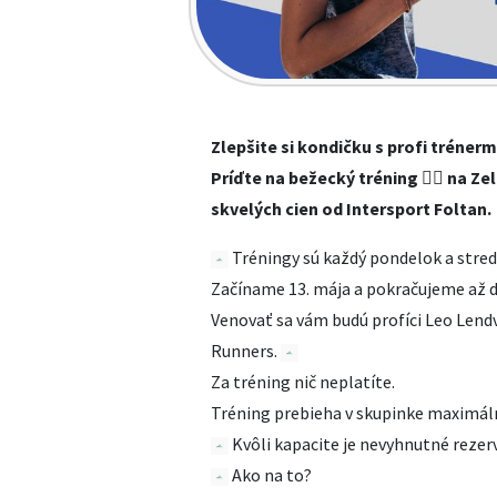
Zlepšite si kondičku s profi trénermi
Príďte na bežecký tréning 🏃‍♂️ na Z
skvelých cien od Intersport Foltan.
Tréningy sú každý pondelok a stredu
Začíname 13. mája a pokračujeme až 
Venovať sa vám budú profíci Leo Lendv
Runners.
Za tréning nič neplatíte.
Tréning prebieha v skupinke maximáln
Kvôli kapacite je nevyhnutné rezerv
Ako na to?