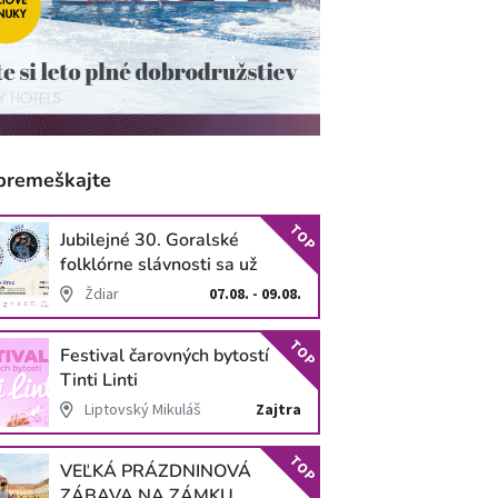
premeškajte
TOP
Jubilejné 30. Goralské
folklórne slávnosti sa už
blížia
Ždiar
07.08. - 09.08.
TOP
Festival čarovných bytostí
Tinti Linti
Liptovský Mikuláš
Zajtra
TOP
VEĽKÁ PRÁZDNINOVÁ
ZÁBAVA NA ZÁMKU