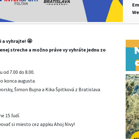
Em
We
 a vyhrajte! 🤩
elenej streche a možno práve vy vyhráte jednu zo
 od 7.00 do 8.00.
do konca augusta.
orsky, Šimon Bujna a Kika Špitková z Bratislava
e 15 ľudí.
ovať si miesto cez appku Ahoj Nivy!