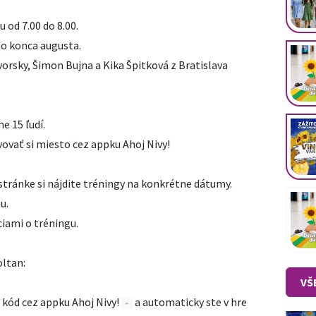
 od 7.00 do 8.00.
do konca augusta.
orsky, Šimon Bujna a Kika Špitková z Bratislava
e 15 ľudí.
ovať si miesto cez appku Ahoj Nivy!
 stránke si nájdite tréningy na konkrétne dátumy.
u.
iami o tréningu.
oltan:
VŠ
 kód cez appku Ahoj Nivy!
a automaticky ste v hre