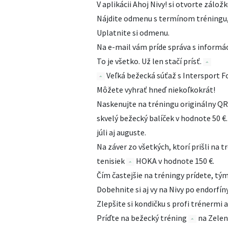
V aplikácii Ahoj Nivy! si otvorte zálo
Nájdite odmenu s termínom tréningu,
Uplatnite si odmenu.
Na e-mail vám príde správa s informác
To je všetko. Už len stačí prísť.
Veľká bežecká súťaž s Intersport F
Môžete vyhrať hneď niekoľkokrát!
Naskenujte na tréningu originálny QR
skvelý bežecký balíček v hodnote 50 €.
júli aj auguste.
Na záver zo všetkých, ktorí prišli na
tenisiek
HOKA v hodnote 150 €.
Čím častejšie na tréningy prídete, tým
Dobehnite si aj vy na Nivy po endorfín
Zlepšite si kondičku s profi trénermi a
Príďte na bežecký tréning
na Zelen