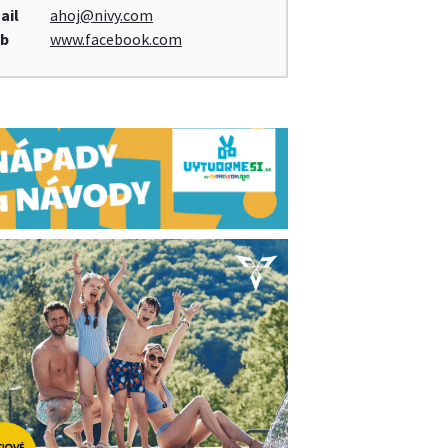
ail
ahoj@nivy.com
b
www.facebook.com