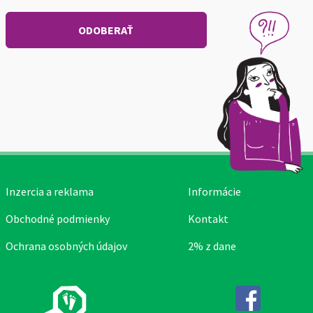
Inzercia a reklama
Informácie
Obchodné podmienky
Kontakt
Ochrana osobných údajov
2% z dane
Facebook