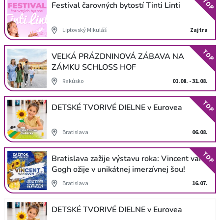
TOP
Festival čarovných bytostí Tinti Linti
Liptovský Mikuláš
Zajtra
TOP
VEĽKÁ PRÁZDNINOVÁ ZÁBAVA NA
ZÁMKU SCHLOSS HOF
Rakúsko
01.08. - 31.08.
TOP
DETSKÉ TVORIVÉ DIELNE v Eurovea
Bratislava
06.08.
TOP
Bratislava zažije výstavu roka: Vincent van
Gogh ožije v unikátnej imerzívnej šou!
Bratislava
16.07.
DETSKÉ TVORIVÉ DIELNE v Eurovea