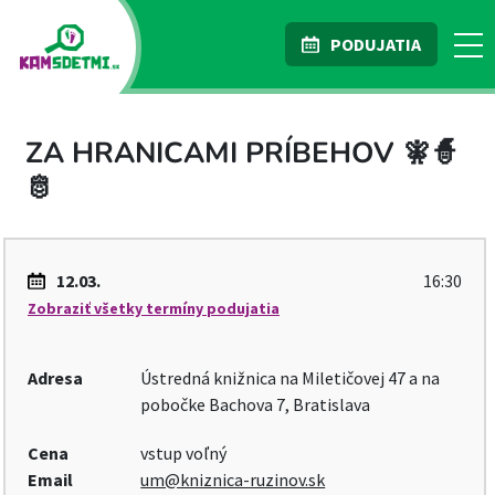
PODUJATIA
ZA HRANICAMI PRÍBEHOV 🧚🧙
🫅
12.03.
16:30
Zobraziť všetky termíny podujatia
Adresa
Ústredná knižnica na Miletičovej 47 a na
pobočke Bachova 7, Bratislava
Cena
vstup voľný
Email
um@kniznica-ruzinov.sk