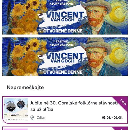
Nepremeškajte
TOP
Jubilejné 30. Goralské folklórne slávnosti
sa už blížia
Ždiar
07.08. - 09.08.