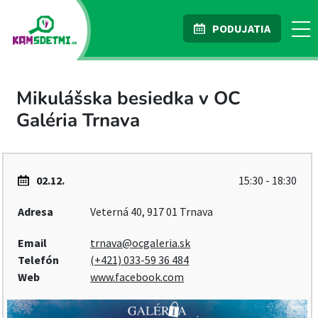
PODUJATIA
Mikulášska besiedka v OC
Galéria Trnava
02.12.
15:30 - 18:30
Adresa
Veterná 40, 917 01 Trnava
Email
trnava@ocgaleria.sk
Telefón
(+421) 033-59 36 484
Web
www.facebook.com