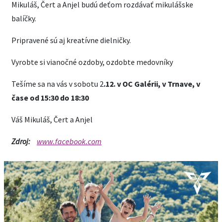
Mikuláš, Čert a Anjel budú deťom rozdávať mikulášske
balíčky.
Pripravené sú aj kreatívne dielničky.
Vyrobte si vianočné ozdoby, ozdobte medovníky
Tešíme sa na vás v sobotu 2
.12. v OC Galérii, v Trnave, v
čase od 15:30 do 18:30
Váš Mikuláš, Čert a Anjel
Zdroj:
www.facebook.com