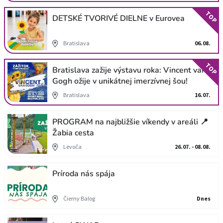
TOP
DETSKÉ TVORIVÉ DIELNE v Eurovea
Bratislava
06.08.
TOP
Bratislava zažije výstavu roka: Vincent van
Gogh ožije v unikátnej imerzívnej šou!
Bratislava
16.07.
PROGRAM na najbližšie víkendy v areáli 📍
Žabia cesta
Levoča
26.07. - 08.08.
Príroda nás spája
Čierny Balog
Dnes