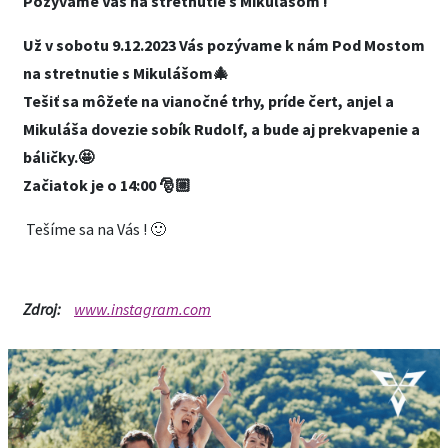
Pozývame Vás na stretnutie s Mikulášom !
Už v sobotu 9.12.2023 Vás pozývame k nám Pod Mostom
na stretnutie s Mikulášom🎄
Tešiť sa môžeťe na vianočné trhy, príde čert, anjel a
Mikuláša dovezie sobík Rudolf, a bude aj prekvapenie a
báličky.🤩
Začiatok je o 14:00 🎅🏼
Tešíme sa na Vás ! 🙂
Zdroj:
www.instagram.com