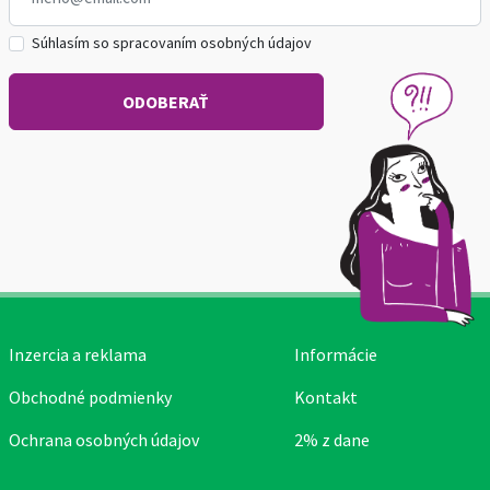
Súhlasím so spracovaním osobných údajov
Inzercia a reklama
Informácie
Obchodné podmienky
Kontakt
Ochrana osobných údajov
2% z dane