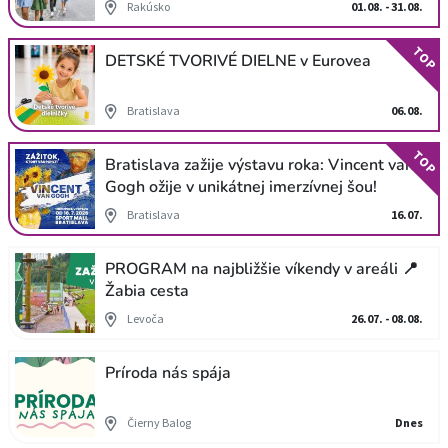
Rakúsko
01.08. - 31.08.
TOP
DETSKÉ TVORIVÉ DIELNE v Eurovea
Bratislava
06.08.
TOP
Bratislava zažije výstavu roka: Vincent van
Gogh ožije v unikátnej imerzívnej šou!
Bratislava
16.07.
PROGRAM na najbližšie víkendy v areáli 📍
Žabia cesta
Levoča
26.07. - 08.08.
Príroda nás spája
Čierny Balog
Dnes