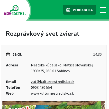
PODUJATIA
Rozprávkový svet zvierat
29.05.
14:30
Adresa
Mestské kúpalisko, Matice slovenskej
1939/25, 083 01 Sabinov
Email
zut@kulturnestredisko.sk
Telefón
0903 430 554
Web
www.kulturnestredisko.sk