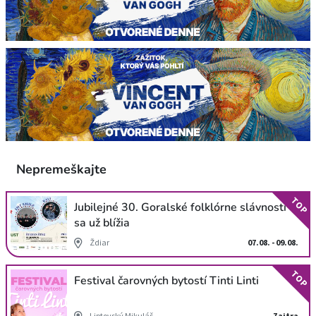
Nepremeškajte
TOP
Jubilejné 30. Goralské folklórne slávnosti
sa už blížia
Ždiar
07.08. - 09.08.
TOP
Festival čarovných bytostí Tinti Linti
Liptovský Mikuláš
Zajtra