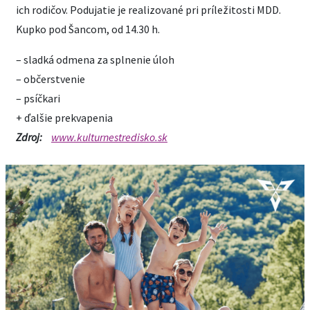
ich rodičov. Podujatie je realizované pri príležitosti MDD.
Kupko pod Šancom, od 14.30 h.
– sladká odmena za splnenie úloh
– občerstvenie
– psíčkari
+ ďalšie prekvapenia
Zdroj:
www.kulturnestredisko.sk