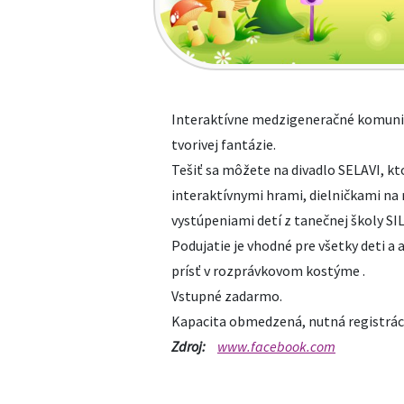
Interaktívne medzigeneračné komunitn
tvorivej fantázie.
Tešiť sa môžete na divadlo SELAVI, kt
interaktívnymi hrami, dielničkami n
vystúpeniami detí z tanečnej školy SI
Podujatie je vhodné pre všetky deti a 
prísť v rozprávkovom kostýme .
Vstupné zadarmo.
Kapacita obmedzená, nutná registráci
Zdroj:
www.facebook.com