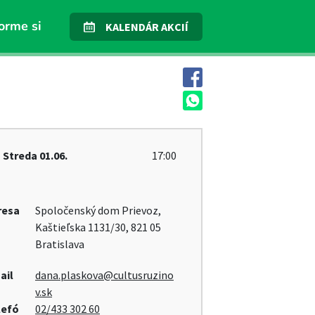
orme si
KALENDÁR AKCIÍ
Streda
01.06.
17:00
resa
Spoločenský dom Prievoz,
Kaštieľska 1131/30, 821 05
Bratislava
ail
dana.plaskova@cultusruzino
v.sk
lefó
02/433 302 60