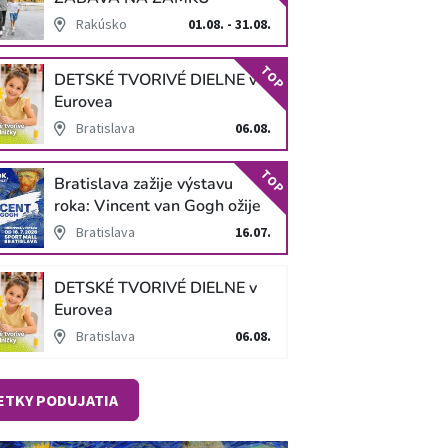
SCHLOSS HOF
Rakúsko
01.08. - 31.08.
TOP
DETSKÉ TVORIVÉ DIELNE v
Eurovea
Bratislava
06.08.
TOP
Bratislava zažije výstavu
roka: Vincent van Gogh ožije
v unikátnej imerzívnej šou!
Bratislava
16.07.
DETSKÉ TVORIVÉ DIELNE v
Eurovea
Bratislava
06.08.
ETKY PODUJATIA