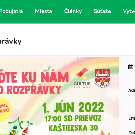
Podujatia
Miesta
Články
Súťaže
Vytv
právky
Ad
Em
Te