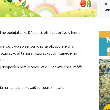
n
We
é podujatie ku Dňu detí, plné rozprávok, hier a
oré vás čaká so sériou rozprávok, spojených s
a rozprávkovú tému a rozprávkovými tanečnými
LUET.
aj dospelých bez rozdielu veku. Ten kto chce, môže
a na: dana.plaskova@cultusruzinov.sk.