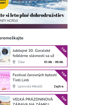
premeškajte
TOP
Jubilejné 30. Goralské
folklórne slávnosti sa už
blížia
Ždiar
07.08. - 09.08.
TOP
Festival čarovných bytostí
Tinti Linti
Liptovský Mikuláš
Zajtra
TOP
VEĽKÁ PRÁZDNINOVÁ
ZÁBAVA NA ZÁMKU