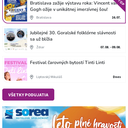
TOP
Bratislava zažije výstavu roka: Vincent van
Gogh ožije v unikátnej imerzívnej šou!
Bratislava
16.07.
Jubilejné 30. Goralské folklórne slávnosti
sa už blížia
Ždiar
07.08. - 09.08.
Festival čarovných bytostí Tinti Linti
Liptovský Mikuláš
Dnes
VŠETKY PODUJATIA