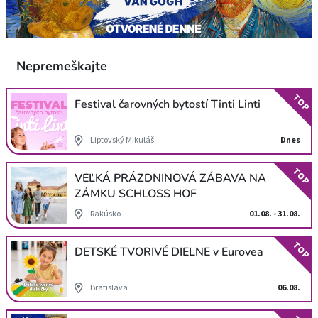
Nepremeškajte
TOP
Festival čarovných bytostí Tinti Linti
Liptovský Mikuláš
Dnes
TOP
VEĽKÁ PRÁZDNINOVÁ ZÁBAVA NA
ZÁMKU SCHLOSS HOF
Rakúsko
01.08. - 31.08.
TOP
DETSKÉ TVORIVÉ DIELNE v Eurovea
Bratislava
06.08.