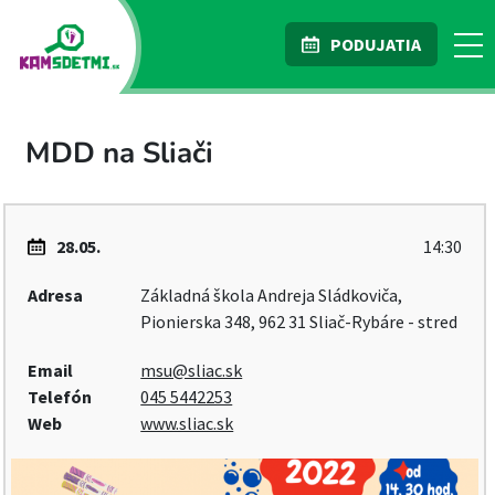
PODUJATIA
MDD na Sliači
28.05.
14:30
Adresa
Základná škola Andreja Sládkoviča,
Pionierska 348, 962 31 Sliač-Rybáre - stred
Email
msu@sliac.sk
Telefón
045 5442253
Web
www.sliac.sk