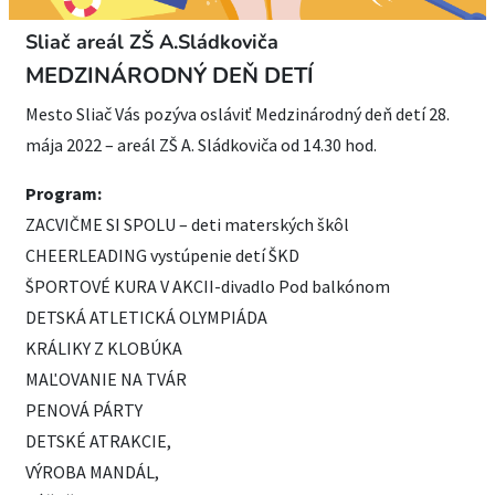
Sliač areál ZŠ A.Sládkoviča
MEDZINÁRODNÝ DEŇ DETÍ
Mesto Sliač Vás pozýva osláviť Medzinárodný deň detí 28.
mája 2022 – areál ZŠ A. Sládkoviča od 14.30 hod.
Program:
ZACVIČME SI SPOLU – deti materských škôl
CHEERLEADING vystúpenie detí ŠKD
ŠPORTOVÉ KURA V AKCII-divadlo Pod balkónom
DETSKÁ ATLETICKÁ OLYMPIÁDA
KRÁLIKY Z KLOBÚKA
MAĽOVANIE NA TVÁR
PENOVÁ PÁRTY
DETSKÉ ATRAKCIE,
VÝROBA MANDÁL,