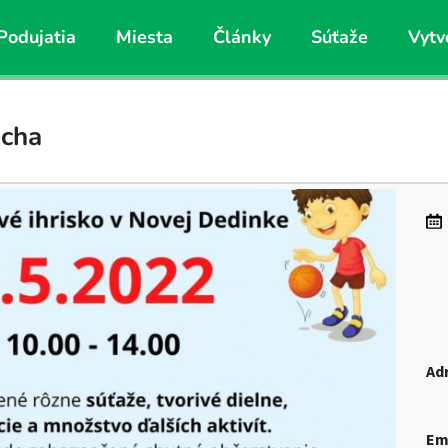
Podujatia
Miesta
Články
Súťaže
Vytv
echa
Ad
Em