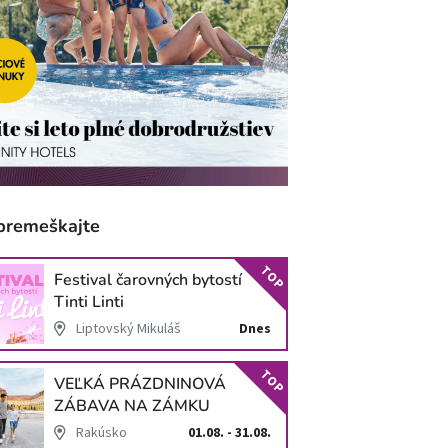
premeškajte
TOP
Festival čarovných bytostí
Tinti Linti
Liptovský Mikuláš
Dnes
TOP
VEĽKÁ PRÁZDNINOVÁ
ZÁBAVA NA ZÁMKU
SCHLOSS HOF
Rakúsko
01.08. - 31.08.