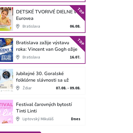
TOP
DETSKÉ TVORIVÉ DIELNE v
Eurovea
Bratislava
06.08.
TOP
Bratislava zažije výstavu
roka: Vincent van Gogh ožije
v unikátnej imerzívnej šou!
Bratislava
16.07.
Jubilejné 30. Goralské
folklórne slávnosti sa už
blížia
Ždiar
07.08. - 09.08.
Festival čarovných bytostí
Tinti Linti
Liptovský Mikuláš
Dnes