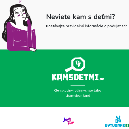
Neviete kam s deťmi?
Dostávajte pravidelné informácie o podujatiach
Člen skupiny rodinných portálov
chameleon.land