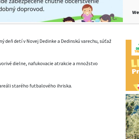
We
 deň detí v Novej Dedinke a Dedinskú varechu, súťaž
tvorivé dielne, nafukovacie atrakcie a množstvo
areáli starého futbalového ihriska.