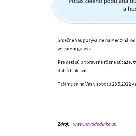
Srdečne Vás pozývame na Medzinárodný
vo varení guláša.
Pre deti sú pripravené rôzne súťaže, 
ďalších aktivít.
Tešíme sa na Vás v sobotu 28.5.2022 v 
Zdroj:
www.novadedinka.sk