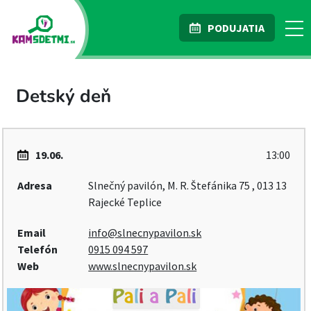
PODUJATIA
Detský deň
19.06.
13:00
Adresa
Slnečný pavilón, M. R. Štefánika 75 , 013 13
Rajecké Teplice
Email
info@slnecnypavilon.sk
Telefón
0915 094 597
Web
www.slnecnypavilon.sk