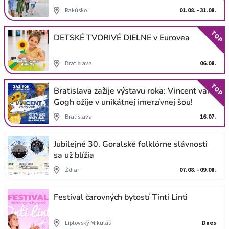
Rakúsko
01.08. - 31.08.
TOP
DETSKÉ TVORIVÉ DIELNE v Eurovea
Bratislava
06.08.
TOP
Bratislava zažije výstavu roka: Vincent van
Gogh ožije v unikátnej imerzívnej šou!
Bratislava
16.07.
Jubilejné 30. Goralské folklórne slávnosti
sa už blížia
Ždiar
07.08. - 09.08.
Festival čarovných bytostí Tinti Linti
Liptovský Mikuláš
Dnes