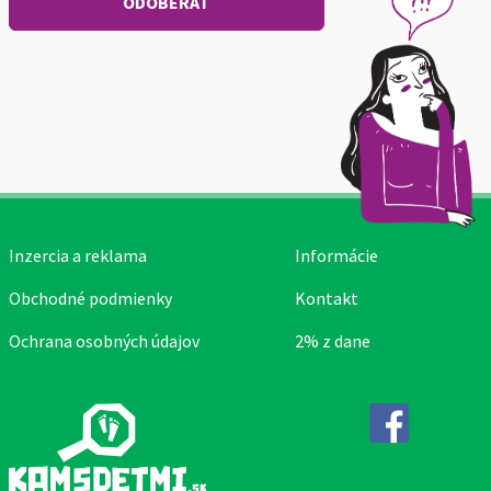
Inzercia a reklama
Informácie
Obchodné podmienky
Kontakt
Ochrana osobných údajov
2% z dane
Facebook