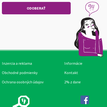
Inzercia a reklama
Informácie
Obchodné podmienky
Kontakt
Ochrana osobných údajov
2% z dane
Facebook