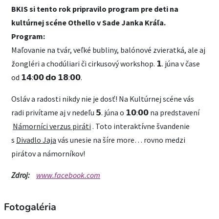
BKIS
si tento rok pripravilo program pre deti na
kultúrnej scéne Othello v Sade Janka Kráľa.
Program:
Maľovanie na tvár, veľké bubliny, balónové zvieratká, ale aj
žongléri a chodúliari či cirkusový workshop. 𝟭. júna v čase
od 𝟭𝟰:𝟬𝟬 𝗱𝗼 𝟭𝟴:𝟬𝟬.
Osláv a radosti nikdy nie je dosť! Na Kultúrnej scéne vás
radi privítame aj v nedeľu 𝟱. júna o 𝟭𝟬:𝟬𝟬 na predstavení
Námorníci verzus piráti
. Toto interaktívne švandenie
s
Divadlo Jaja
vás unesie na šíre more… rovno medzi
pirátov a námorníkov!
Zdroj:
www.facebook.com
Fotogaléria