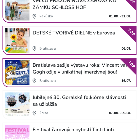
VEĽKÁ PRÁZDNINOVÁ ZÁBAVA NA
ZÁMKU SCHLOSS HOF
Rakúsko
01.08. - 31.08.
TOP
DETSKÉ TVORIVÉ DIELNE v Eurovea
Bratislava
06.08.
TOP
Bratislava zažije výstavu roka: Vincent van
Gogh ožije v unikátnej imerzívnej šou!
Bratislava
16.07.
Jubilejné 30. Goralské folklórne slávnosti
sa už blížia
Ždiar
07.08. - 09.08.
Festival čarovných bytostí Tinti Linti