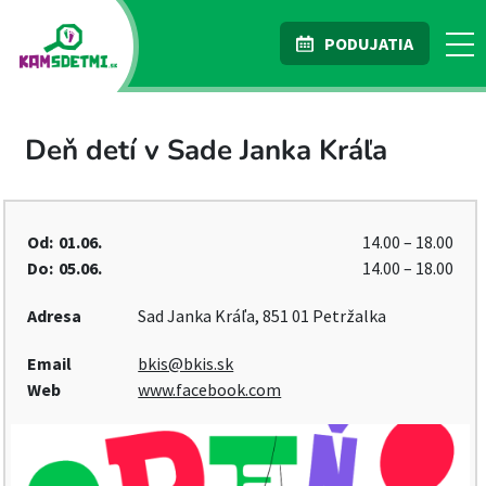
PODUJATIA
Deň detí v Sade Janka Kráľa
Od:
01.06.
14.00 – 18.00
Do:
05.06.
14.00 – 18.00
Adresa
Sad Janka Kráľa, 851 01 Petržalka
Email
bkis@bkis.sk
Web
www.facebook.com