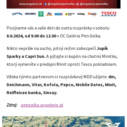
Pozývame vás a vaše deti do sveta rozprávky v sobotu
8.6.2024, od 9.00 do 12.00
v OC Galéria Petržalka.
Nikto nepríde na sucho, pitný režim zabezpečí
Jupík
Sparky a Capri Sun.
A pýtajte si kupón na chutnú Minitku,
ktorý vymeníte v predajni Minit oproti Tesco pokladniam.
Vďaka týmto partnerom si rozprávkový MDD užijete:
dm,
Deichmann, Vitar, Kofola, Pepco, Mobile Dates, Minit,
Reiffeisen banka, Sinsay.
Zdroj:
petrzalka.ocgaleria.sk