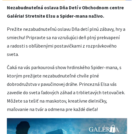
Nezabudnuteľná oslava Dňa Detí v Obchodnom centre
Galéria! Stretnite Elsu a Spider-mana naživo.
Prežite nezabudnuteľnú oslavu Dňa detí plnú zábavy, hry a
smiechu! Pripravte sa na vzrušujúci deň plný prekvapení
a radosti s obľúbenými postavičkami z rozprávkového
sveta.
Čaká na vás parkourová show hrdinského Spider-mana, s
ktorým prežijete nezabudnuteľné chvíle plné
dobrodružstva v pavučinovej dráhe. Princezná Elsa vás
zavedie do sveta ľadových záhad a trblietavých tetovačiek.
Môžete sa tešiť na maskotov, kreatívne dielničky,
maľovanie na tvár a odmena pre každé dieťa!