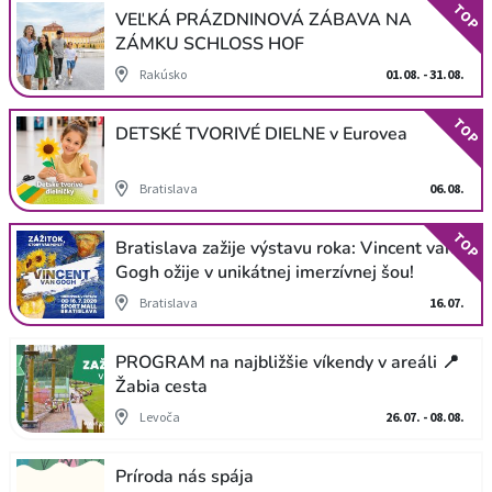
TOP
VEĽKÁ PRÁZDNINOVÁ ZÁBAVA NA
ZÁMKU SCHLOSS HOF
Rakúsko
01.08. - 31.08.
TOP
DETSKÉ TVORIVÉ DIELNE v Eurovea
Bratislava
06.08.
TOP
Bratislava zažije výstavu roka: Vincent van
Gogh ožije v unikátnej imerzívnej šou!
Bratislava
16.07.
PROGRAM na najbližšie víkendy v areáli 📍
Žabia cesta
Levoča
26.07. - 08.08.
Príroda nás spája