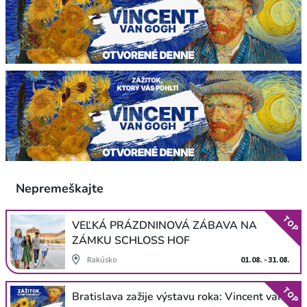
Nepremeškajte
TOP
VEĽKÁ PRÁZDNINOVÁ ZÁBAVA NA
ZÁMKU SCHLOSS HOF
Rakúsko
01.08. - 31.08.
TOP
Bratislava zažije výstavu roka: Vincent van