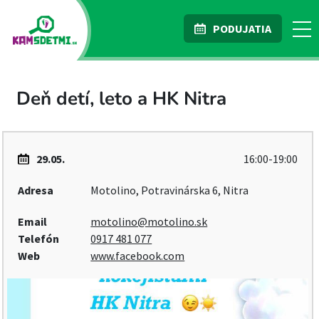
PODUJATIA
Deň detí, leto a HK Nitra
29.05.
16:00-19:00
Adresa
Motolino, Potravinárska 6, Nitra
Email
motolino@motolino.sk
Telefón
0917 481 077
Web
www.facebook.com