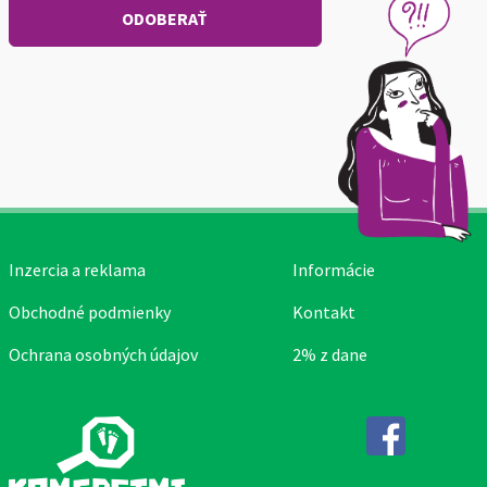
Inzercia a reklama
Informácie
Obchodné podmienky
Kontakt
Ochrana osobných údajov
2% z dane
Facebook