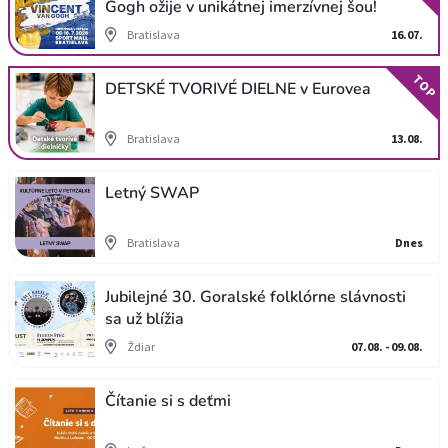
Gogh ožije v unikátnej imerzívnej šou!
Bratislava
16.07.
TOP
DETSKÉ TVORIVÉ DIELNE v Eurovea
Bratislava
13.08.
Letný SWAP
Bratislava
Dnes
Jubilejné 30. Goralské folklórne slávnosti
sa už blížia
Ždiar
07.08. - 09.08.
Čítanie si s deťmi