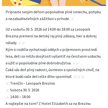
Pripravte svojim deťom popoludnie plné smiechu, pohybu
a nezabudnuteľných zážitkov v prírode.
Už v sobotu 30. 5. 2026 od 14.00 do 18.00 sa Lesopark
Brezina premení na detský raj plný zábavy, hier a dobrej
nálady.
Kým si rodičia vychutnajú oddych v príjemnom prostredí
lesa, deti sa môžu dosýtosti vyšantiť na čerstvom vzduchu
a užiť si popoludnie plné dobrodružstva.
Čaká vás deň plný radosti, úsmevov a spoločných chvíľ, na
ktoré budú vaše deti ešte dlho spomínať.
Trenčín – Lesopark Brezina
Sobota 30. 5. 2026
14.00 – 18.00
A najlepšie na tom? Z Hotel Elizabeth sa na Brezinu