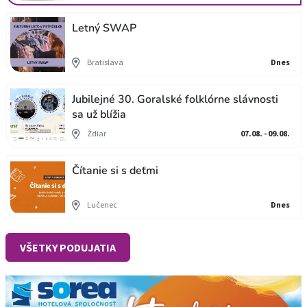
Letný SWAP
Bratislava
Dnes
Jubilejné 30. Goralské folklórne slávnosti
sa už blížia
Ždiar
07.08. - 09.08.
Čítanie si s deťmi
Lučenec
Dnes
VŠETKY PODUJATIA