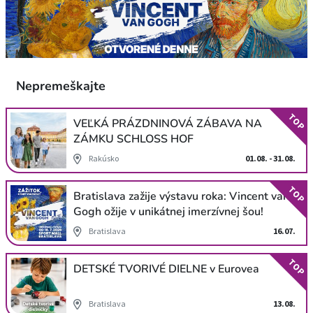
Nepremeškajte
TOP
VEĽKÁ PRÁZDNINOVÁ ZÁBAVA NA
ZÁMKU SCHLOSS HOF
Rakúsko
01.08. - 31.08.
TOP
Bratislava zažije výstavu roka: Vincent van
Gogh ožije v unikátnej imerzívnej šou!
Bratislava
16.07.
TOP
DETSKÉ TVORIVÉ DIELNE v Eurovea
Bratislava
13.08.