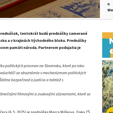
n
We
e prednášok, tentokrát budú prednášky zamerané
nsku a v krajinách Východného bloku. Prednášky
tavom pamäti národa. Partnerom podujatia je
u politických procesov na Slovensku, ktoré po roku
Poslucháči sa oboznámia s mechanizmom politických
 Štátna bezpečnosť a justícia a taktiež s
jedinečnými filmovými a zvukovými záznamami, ktoré sa
ra (6. 5. 2025) je prednáška Marca Miškova, žiaka ZŠ