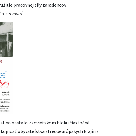
žitie pracovnej sily zaradencov.
 rezervovať.
Stalina nastalo v sovietskom bloku čiastočné
kojnosť obyvateľstva stredoeurópskych krajín s