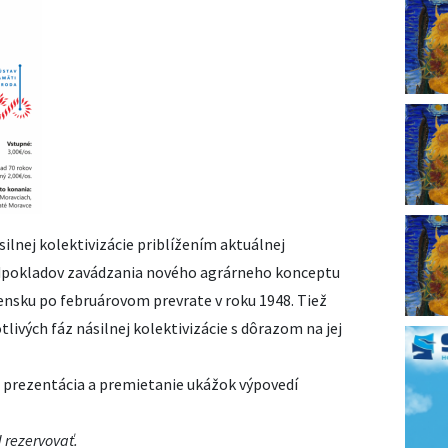
lnej kolektivizácie priblížením aktuálnej
redpokladov zavádzania nového agrárneho konceptu
sku po februárovom prevrate v roku 1948. Tiež
livých fáz násilnej kolektivizácie s dôrazom na jej
 prezentácia a premietanie ukážok výpovedí
 rezervovať.