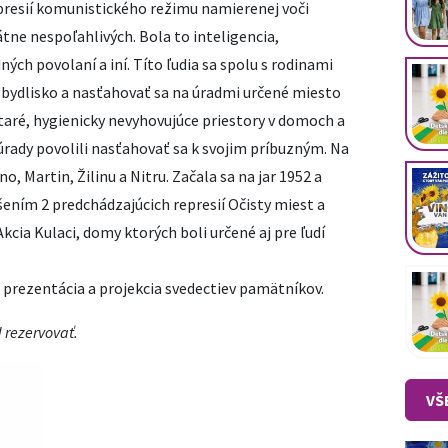
epresií komunistického režimu namierenej voči
tne nespoľahlivých. Bola to inteligencia,
ných povolaní a iní. Títo ľudia sa spolu s rodinami
 bydlisko a nasťahovať sa na úradmi určené miesto
staré, hygienicky nevyhovujúce priestory v domoch a
ady povolili nasťahovať sa k svojim príbuzným. Na
, Martin, Žilinu a Nitru. Začala sa na jar 1952 a
šením 2 predchádzajúcich represií Očisty miest a
kcia Kulaci, domy ktorých boli určené aj pre ľudí
prezentácia a projekcia svedectiev pamätníkov.
 rezervovať.
VŠ