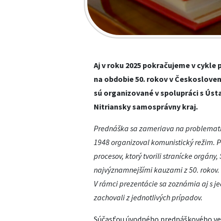
Aj v roku 2025 pokračujeme v cykl
na obdobie 50. rokov v Českoslove
sú organizované v spolupráci s Ús
Nitriansky samosprávny kraj.
Prednáška sa zameriava na problematik
1948 organizoval komunistický režim. 
procesov, ktorý tvorili stranícke orgány,
najvýznamnejšími kauzami z 50. rokov.
V rámci prezentácie sa zoznámia aj s 
zachovali z jednotlivých prípadov.
Súčasťou úvodného prednáškového veče