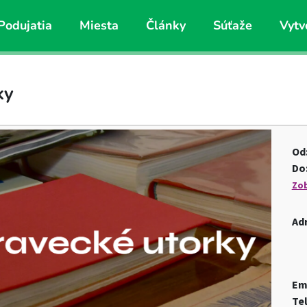
Podujatia
Miesta
Články
Súťaže
Vytv
ky
Od
Do
Zob
Ad
Em
Te