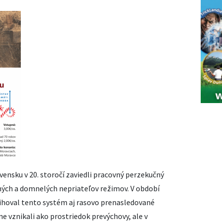
ensku v 20. storočí zaviedli pracovný perzekučný
ých a domnelých nepriateľov režimov. V období
tihoval tento systém aj rasovo prenasledované
e vznikali ako prostriedok prevýchovy, ale v