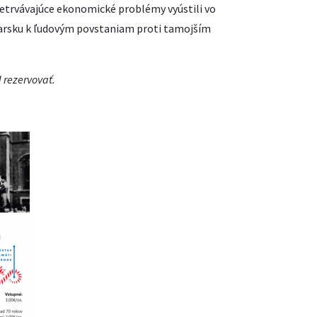
trvávajúce ekonomické problémy vyústili vo
rsku k ľudovým povstaniam proti tamojším
 rezervovať.