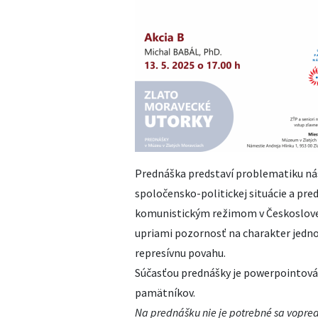
Prednáška predstaví problematiku nási
spoločensko-politickej situácie a p
komunistickým režimom v Českosloven
upriami pozornosť na charakter jednot
represívnu povahu.
Súčasťou prednášky je powerpointová
pamätníkov.
Na prednášku nie je potrebné sa vopred