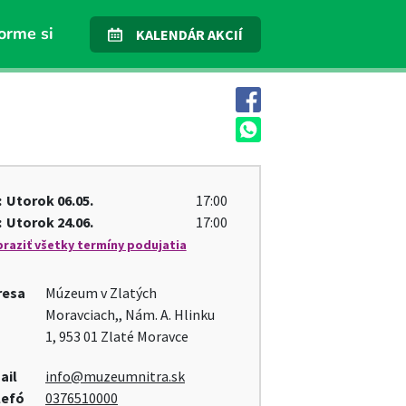
orme si
KALENDÁR AKCIÍ
:
Utorok
06.05.
17:00
:
Utorok
24.06.
17:00
raziť všetky termíny podujatia
resa
Múzeum v Zlatých
Moravciach,, Nám. A. Hlinku
1, 953 01 Zlaté Moravce
ail
info@muzeumnitra.sk
lefó
0376510000