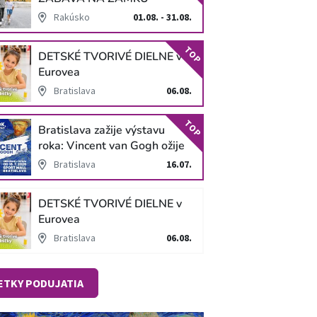
SCHLOSS HOF
Rakúsko
01.08. - 31.08.
TOP
DETSKÉ TVORIVÉ DIELNE v
Eurovea
Bratislava
06.08.
TOP
Bratislava zažije výstavu
roka: Vincent van Gogh ožije
v unikátnej imerzívnej šou!
Bratislava
16.07.
DETSKÉ TVORIVÉ DIELNE v
Eurovea
Bratislava
06.08.
ETKY PODUJATIA