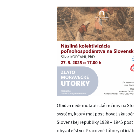
Obidva nedemokratické režimy na Slov
systém, ktorý mal postihovať skutočn
Slovenskej republiky 1939 – 1945 pos
obyvateľstvo. Pracovné tábory oficiáln