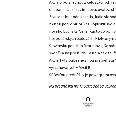
Akcia B bola jednou z celoštátnych r
osobám, ktoré režim považoval za štá
živnostníci, podnikatelia, ľudia slobod
museli podrobiť príkazu opustiť svoje
nového bydliska. Veľmi často to boli 
hospodárskych budovách. Niektorým úr
Slovensku postihla Bratislavu, Komárno
skončila na jeseň 1953 a bola tak zavŕ
Akcie T-43. Súbežne s ňou prebiehala A
vysťahovaných v Akcii B.
Súčasťou prednášky je powerpointová 
Na prednášku nie je potrebné sa vopred