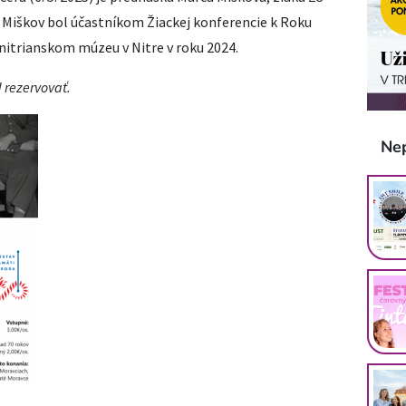
o Miškov bol účastníkom Žiackej konferencie k Roku
nitrianskom múzeu v Nitre v roku 2024.
 rezervovať.
Ne