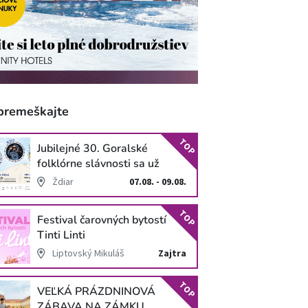
premeškajte
TOP
Jubilejné 30. Goralské
folklórne slávnosti sa už
blížia
Ždiar
07.08. - 09.08.
TOP
Festival čarovných bytostí
Tinti Linti
Liptovský Mikuláš
Zajtra
TOP
VEĽKÁ PRÁZDNINOVÁ
ZÁBAVA NA ZÁMKU