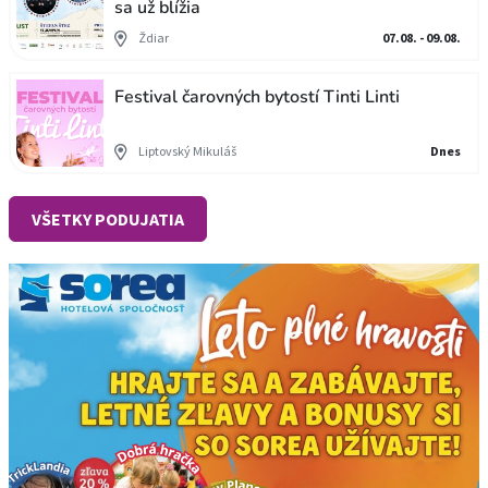
sa už blížia
Ždiar
07.08. - 09.08.
Festival čarovných bytostí Tinti Linti
Liptovský Mikuláš
Dnes
VŠETKY PODUJATIA