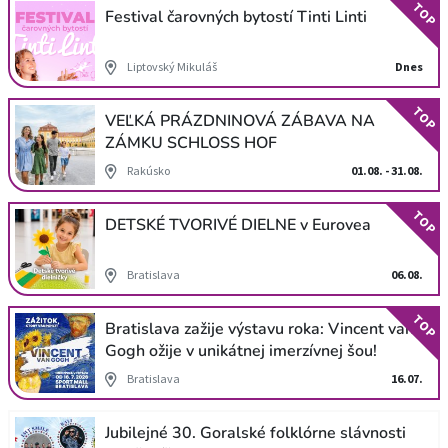
TOP
Festival čarovných bytostí Tinti Linti
Liptovský Mikuláš
Dnes
TOP
VEĽKÁ PRÁZDNINOVÁ ZÁBAVA NA
ZÁMKU SCHLOSS HOF
Rakúsko
01.08. - 31.08.
TOP
DETSKÉ TVORIVÉ DIELNE v Eurovea
Bratislava
06.08.
TOP
Bratislava zažije výstavu roka: Vincent van
Gogh ožije v unikátnej imerzívnej šou!
Bratislava
16.07.
Jubilejné 30. Goralské folklórne slávnosti