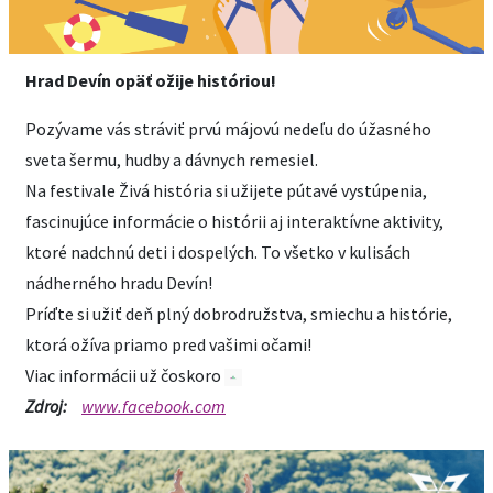
Hrad Devín opäť ožije históriou!
Pozývame vás stráviť prvú májovú nedeľu do úžasného
sveta šermu, hudby a dávnych remesiel.
Na festivale Živá história si užijete pútavé vystúpenia,
fascinujúce informácie o histórii aj interaktívne aktivity,
ktoré nadchnú deti i dospelých. To všetko v kulisách
nádherného hradu Devín!
Príďte si užiť deň plný dobrodružstva, smiechu a histórie,
ktorá ožíva priamo pred vašimi očami!
Viac informácii už čoskoro
Zdroj:
www.facebook.com