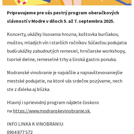
Pripravujeme pre vás pestrý program oberačkových
slávností v Modre v dňoch 5. až 7. septembra 2025.
Koncerty, ukážky lisovania hrozna, koštovka burčiakov,
muštov, mladých vín i starších ročníkov. Súčasťou podujatia
budú ukážky zabudnutých remesiel, hrnčiarske workshopy,
tvorivé dielne, remeselné trhy a široká gastro ponuka.
Modranské vinobranie je najväčšie a najnavštevovaniejšie
mestské podujatie, na ktoré vás srdečne pozývame, nech
ste z ďaleka aj blízka.
Hlavný i sprievodný program nájdete čoskoro
na
https://www.modranskevinobranie.sk.
INFO LINKA K VINOBRANIU:
0904 877 572