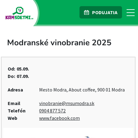
PODUJATIA
Modranské vinobranie 2025
Od:
05.09.
Do:
07.09.
Adresa
Mesto Modra, About coffee, 900 01 Modra
Email
vinobranie@msumodra.sk
Telefón
0904 877 572
Web
www.facebook.com