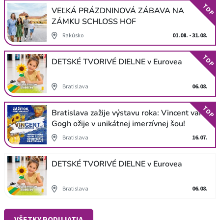
TOP
VEĽKÁ PRÁZDNINOVÁ ZÁBAVA NA
ZÁMKU SCHLOSS HOF
Rakúsko
01.08. - 31.08.
TOP
DETSKÉ TVORIVÉ DIELNE v Eurovea
Bratislava
06.08.
TOP
Bratislava zažije výstavu roka: Vincent van
Gogh ožije v unikátnej imerzívnej šou!
Bratislava
16.07.
DETSKÉ TVORIVÉ DIELNE v Eurovea
Bratislava
06.08.
VŠETKY PODUJATIA