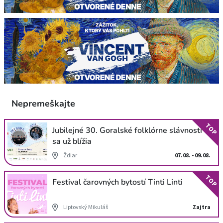
Nepremeškajte
TOP
Jubilejné 30. Goralské folklórne slávnosti
sa už blížia
Ždiar
07.08. - 09.08.
TOP
Festival čarovných bytostí Tinti Linti
Liptovský Mikuláš
Zajtra