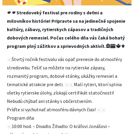
🫵🫵Stredoveký festival pre rodiny s deťmi a
milovníkov histórie! Pripravte sa na jedinečné spojenie
kultúry, zábavy, rytierskych zápasov a tradičných
dobových remesiel. Počas celého dňa vás čaká bohatý
program plný zážitkov a sprievodných aktivít.🎡🎰 🔱⚜️
Štvrtý ročník festivalu vás opäť prenesie do atmosféry
stredoveku. Tešiť sa môžete na rytierske zápasy,
rozmanitý program, dobové stánky, ukážky remesiel a
tematické atrakcie pre deti.
Malí rytieri, ktorí splnia
všetky rytierske úlohy, získajú certifikát statočnosti!
Nebudú chýbať ani stánky s občerstvením.
Príďte si vychutnať atmosféru dávnych čias!
Program dňa:
10:00 hod. – Divadlo Žihadlo: O kráľovi Jonášovi –