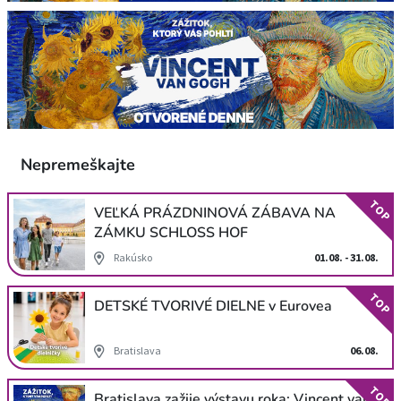
Nepremeškajte
TOP
VEĽKÁ PRÁZDNINOVÁ ZÁBAVA NA
ZÁMKU SCHLOSS HOF
Rakúsko
01.08. - 31.08.
TOP
DETSKÉ TVORIVÉ DIELNE v Eurovea
Bratislava
06.08.
TOP
Bratislava zažije výstavu roka: Vincent van