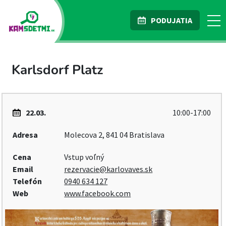
PODUJATIA
Karlsdorf Platz
22.03.
10:00-17:00
Adresa
Molecova 2, 841 04 Bratislava
Cena
Vstup voľný
Email
rezervacie@karlovaves.sk
Telefón
0940 634 127
Web
www.facebook.com