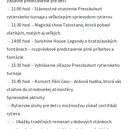
zábavné predstavenie pre deti.
11:00 hod. – Slávnostné otvorenie Pressbuhurt
rytierskeho turnaja s veľkolepým sprievodom rytierov.
11:30 hod. – Magická show Talostana, ktorá pobaví
všetkých, malých aj veľkých.
14:00 hod. – Sunshine House: Legendy o bratislavských
fontánach – rozprávkové predstavenie plné príbehov a
fantázie.
15:30 hod. – Vyhlásenie víťazov Pressbuhurt rytierskeho
turnaja.
15:45 hod. – Koncert Páni času – dobová hudba, ktorá vás
vtiahne do stredovekej atmosféry.
Sprievodné aktivity:
Rytierske úlohy pre deti s možnosťou získať certifikát
rytiera.
Ukážky tradičných remesiel v dobových stánkoch.