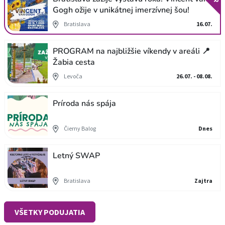
Gogh ožije v unikátnej imerzívnej šou!
Bratislava
16.07.
PROGRAM na najbližšie víkendy v areáli 📍
Žabia cesta
Levoča
26.07. - 08.08.
Príroda nás spája
Čierny Balog
Dnes
Letný SWAP
Bratislava
Zajtra
VŠETKY PODUJATIA