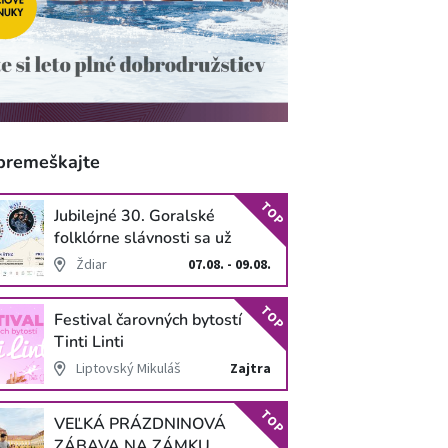
premeškajte
TOP
Jubilejné 30. Goralské
folklórne slávnosti sa už
blížia
Ždiar
07.08. - 09.08.
TOP
Festival čarovných bytostí
Tinti Linti
Liptovský Mikuláš
Zajtra
TOP
VEĽKÁ PRÁZDNINOVÁ
ZÁBAVA NA ZÁMKU