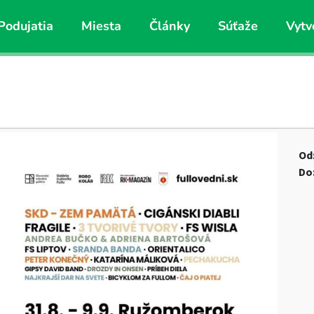
Podujatia
Miesta
Články
Súťaže
Vytv
Od
Do