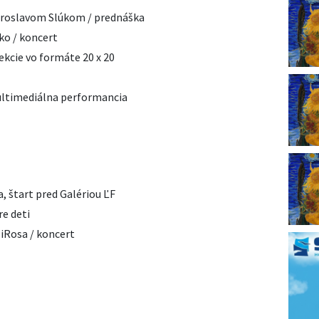
 Miroslavom Slúkom / prednáška
ko / koncert
ekcie vo formáte 20 x 20
multimediálna performancia
, štart pred Galériou ĽF
re deti
iRosa / koncert