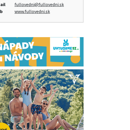
ail
fullovedni@fullovedni.sk
b
www.fullovedni.sk