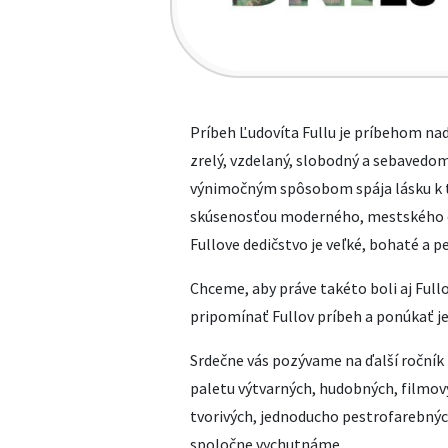
Príbeh Ľudovíta Fullu je príbehom na
zrelý, vzdelaný, slobodný a sebaved
výnimočným spôsobom spája lásku k tr
skúsenosťou moderného, mestského čl
Fullove dedičstvo je veľké, bohaté a pe
Chceme, aby práve takéto boli aj Full
pripomínať Fullov príbeh a ponúkať je
Srdečne vás pozývame na ďalší ročník F
paletu výtvarných, hudobných, filmový
tvorivých, jednoducho pestrofarebných
spoločne vychutnáme.