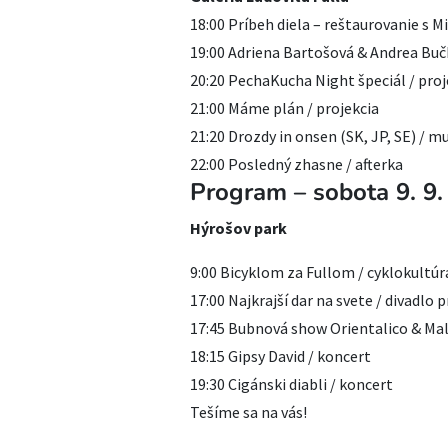
18:00 Príbeh diela – reštaurovanie s
19:00 Adriena Bartošová & Andrea Buč
20:20 PechaKucha Night špeciál / proj
21:00 Máme plán / projekcia
21:20 Drozdy in onsen (SK, JP, SE) / 
22:00 Posledný zhasne / afterka
Program – sobota 9. 9.
Hýrošov park
9:00 Bicyklom za Fullom / cyklokultúra
17:00 Najkrajší dar na svete / divadlo p
17:45 Bubnová show Orientalico & Mal
18:15 Gipsy David / koncert
19:30 Cigánski diabli / koncert
Tešíme sa na vás!