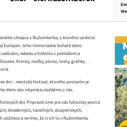
Em
We
daného chlapca z Ružomberka, z ktorého vyrástol
omý Európan. Jeho mimoriadne bohaté dielo
adíciám, vidieku a folklóru s pohľadom a
oveka. Kresby, maľby, písmo, texty, grafiky…
stré.
ove dni – mestský festival, ktorého poslaním je
ho dielo ako inšpiráciu každému z nás.
ullových dní. Pripravili sme pre vás fullovsky pestrú
ch, divadelných, tanečných, dizajnérskych,
 zážitkov a veríme, že si ich tu v Ružomberku