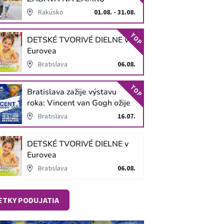
SCHLOSS HOF
Rakúsko
01.08. - 31.08.
TOP
DETSKÉ TVORIVÉ DIELNE v
Eurovea
Bratislava
06.08.
TOP
Bratislava zažije výstavu
roka: Vincent van Gogh ožije
v unikátnej imerzívnej šou!
Bratislava
16.07.
DETSKÉ TVORIVÉ DIELNE v
Eurovea
Bratislava
06.08.
ETKY PODUJATIA