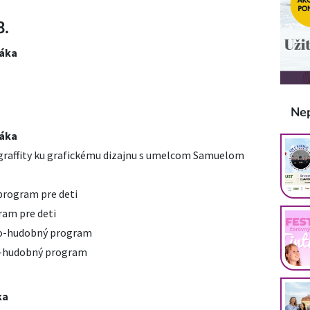
8.
láka
Ne
láka
Od graffity ku grafickému dizajnu s umelcom Samuelom
program pre deti
ram pre deti
čno-hudobný program
no-hudobný program
ka