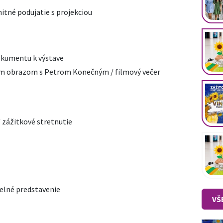
nitné podujatie s projekciou
dokumentu k výstave
ým obrazom s Petrom Konečným / filmový večer
/ zážitkové stretnutie
elné predstavenie
VŠ