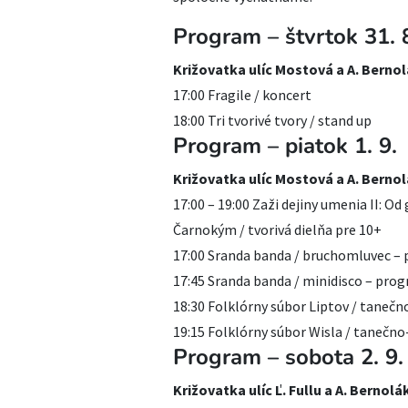
Program – štvrtok 31. 
Križovatka ulíc Mostová a A. Berno
17:00 Fragile / koncert
18:00 Tri tvorivé tvory / stand up
Program – piatok 1. 9.
Križovatka ulíc Mostová a A. Berno
17:00 – 19:00 Zaži dejiny umenia II: 
Čarnokým / tvorivá dielňa pre 10+
17:00 Sranda banda / bruchomluvec – 
17:45 Sranda banda / minidisco – prog
18:30 Folklórny súbor Liptov / tane
19:15 Folklórny súbor Wisla / taneč
Program – sobota 2. 9.
Križovatka ulíc Ľ. Fullu a A. Bernolá