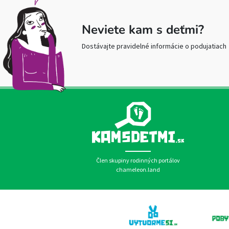
Neviete kam s deťmi?
Dostávajte pravidelné informácie o podujatiach
Člen skupiny rodinných portálov
chameleon.land