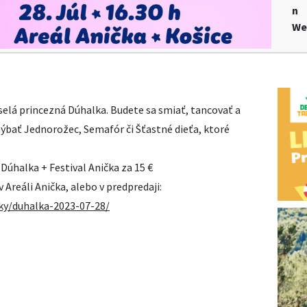
n
We
selá princezná Dúhalka. Budete sa smiať, tancovať a
ýbať Jednorožec, Semafór či Šťastné dieťa, ktoré
 Dúhalka + Festival Anička za 15 €
v Areáli Anička, alebo v predpredaji:
tky/duhalka-2023-07-28/