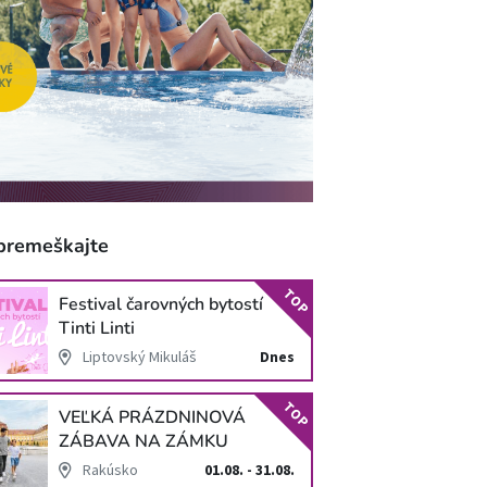
premeškajte
TOP
Festival čarovných bytostí
Tinti Linti
Liptovský Mikuláš
Dnes
TOP
VEĽKÁ PRÁZDNINOVÁ
ZÁBAVA NA ZÁMKU
SCHLOSS HOF
Rakúsko
01.08. - 31.08.