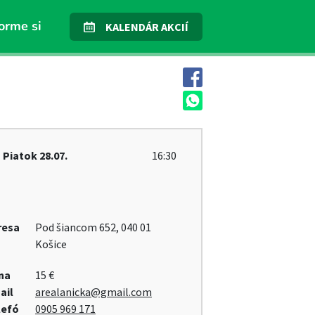
orme si
KALENDÁR AKCIÍ
Piatok
28.07.
16:30
resa
Pod šiancom 652, 040 01
Košice
na
15 €
ail
arealanicka@gmail.com
lefó
0905 969 171