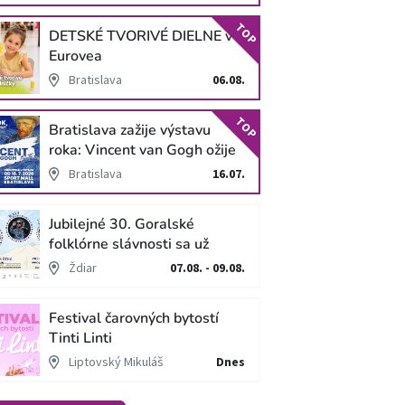
TOP
DETSKÉ TVORIVÉ DIELNE v
Eurovea
Bratislava
06.08.
TOP
Bratislava zažije výstavu
roka: Vincent van Gogh ožije
v unikátnej imerzívnej šou!
Bratislava
16.07.
Jubilejné 30. Goralské
folklórne slávnosti sa už
blížia
Ždiar
07.08. - 09.08.
Festival čarovných bytostí
Tinti Linti
Liptovský Mikuláš
Dnes