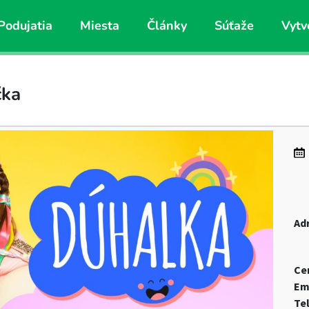
Podujatia
Miesta
Články
Súťaže
Vytv
čka
Ad
Ce
Em
Te