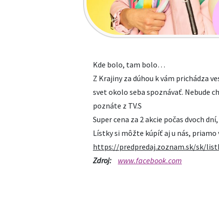
Kde bolo, tam bolo…
Z Krajiny za dúhou k vám prichádza ve
svet okolo seba spoznávať. Nebude ch
poznáte z TV.S
Super cena za 2 akcie počas dvoch dní,
Lístky si môžte kúpíť aj u nás, priamo 
https://predpredaj.zoznam.sk/sk/lis
Zdroj:
www.facebook.com