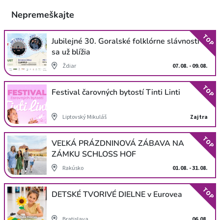
Nepremeškajte
TOP
Jubilejné 30. Goralské folklórne slávnosti
sa už blížia
Ždiar
07.08. - 09.08.
TOP
Festival čarovných bytostí Tinti Linti
Liptovský Mikuláš
Zajtra
TOP
VEĽKÁ PRÁZDNINOVÁ ZÁBAVA NA
ZÁMKU SCHLOSS HOF
Rakúsko
01.08. - 31.08.
TOP
DETSKÉ TVORIVÉ DIELNE v Eurovea
Bratislava
06.08.