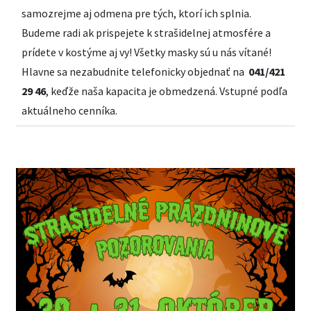
samozrejme aj odmena pre tých, ktorí ich splnia.
Budeme radi ak prispejete k strašidelnej atmosfére a
prídete v kostýme aj vy! Všetky masky sú u nás vítané!
Hlavne sa nezabudnite telefonicky objednať na
041/421
29 46
, keďže naša kapacita je obmedzená. Vstupné podľa
aktuálneho cenníka.