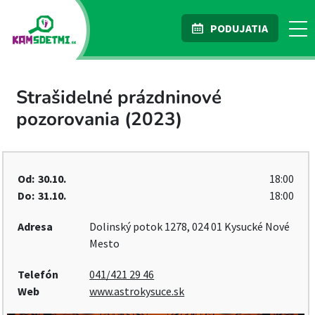
PODUJATIA
Strašidelné prázdninové
pozorovania (2023)
Od:
30.10.
18:00
Do:
31.10.
18:00
Adresa
Dolinský potok 1278, 024 01 Kysucké Nové
Mesto
Telefón
041/421 29 46
Web
www.astrokysuce.sk