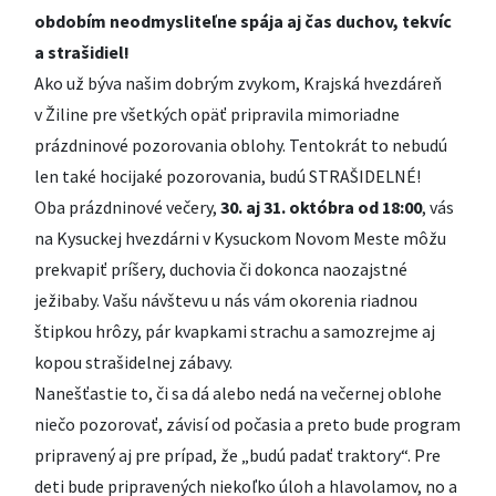
obdobím neodmysliteľne spája aj čas duchov, tekvíc
a strašidiel!
Ako už býva našim dobrým zvykom, Krajská hvezdáreň
v Žiline pre všetkých opäť pripravila mimoriadne
prázdninové pozorovania oblohy. Tentokrát to nebudú
len také hocijaké pozorovania, budú STRAŠIDELNÉ!
Oba prázdninové večery,
30. aj 31. októbra od 18:00
, vás
na Kysuckej hvezdárni v Kysuckom Novom Meste môžu
prekvapiť príšery, duchovia či dokonca naozajstné
ježibaby. Vašu návštevu u nás vám okorenia riadnou
štipkou hrôzy, pár kvapkami strachu a samozrejme aj
kopou strašidelnej zábavy.
Nanešťastie to, či sa dá alebo nedá na večernej oblohe
niečo pozorovať, závisí od počasia a preto bude program
pripravený aj pre prípad, že „budú padať traktory“. Pre
deti bude pripravených niekoľko úloh a hlavolamov, no a