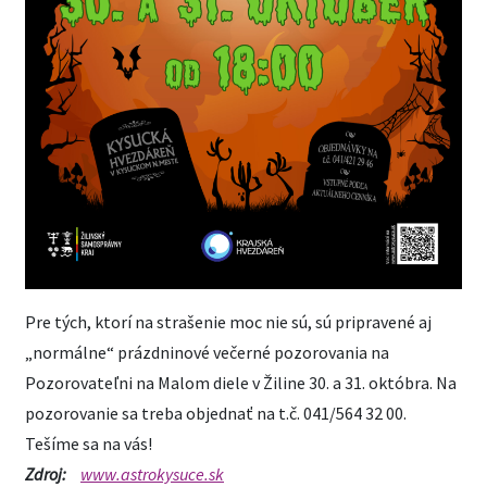
Pre tých, ktorí na strašenie moc nie sú, sú pripravené aj
„normálne“ prázdninové večerné pozorovania na
Pozorovateľni na Malom diele v Žiline 30. a 31. októbra. Na
pozorovanie sa treba objednať na t.č. 041/564 32 00.
Tešíme sa na vás!
Zdroj:
www.astrokysuce.sk