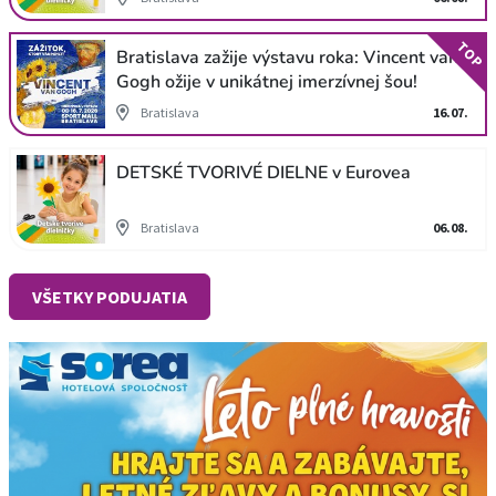
TOP
Bratislava zažije výstavu roka: Vincent van
Gogh ožije v unikátnej imerzívnej šou!
Bratislava
16.07.
DETSKÉ TVORIVÉ DIELNE v Eurovea
Bratislava
06.08.
VŠETKY PODUJATIA