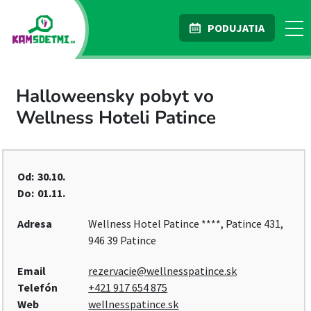
PODUJATIA
Halloweensky pobyt vo
Wellness Hoteli Patince
Od:
30.10.
Do:
01.11.
Adresa
Wellness Hotel Patince ****, Patince 431,
946 39 Patince
Email
rezervacie@wellnesspatince.sk
Telefón
+421 917 654 875
Web
wellnesspatince.sk