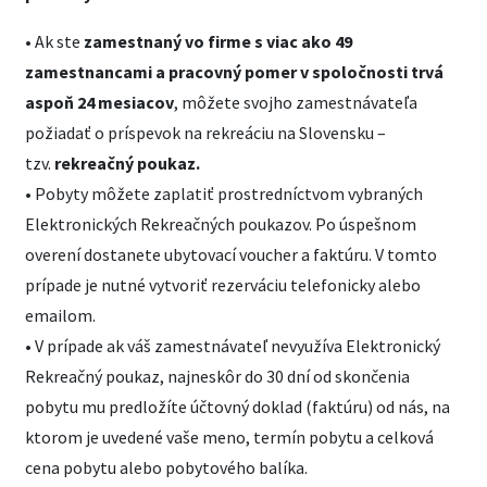
• Ak ste
zamestnaný vo firme s viac ako 49
zamestnancami a pracovný pomer v spoločnosti trvá
aspoň 24 mesiacov
, môžete svojho zamestnávateľa
požiadať o príspevok na rekreáciu na Slovensku –
tzv.
rekreačný poukaz.
• Pobyty môžete zaplatiť prostredníctvom vybraných
Elektronických Rekreačných poukazov. Po úspešnom
overení dostanete ubytovací voucher a faktúru. V tomto
prípade je nutné vytvoriť rezerváciu telefonicky alebo
emailom.
• V prípade ak váš zamestnávateľ nevyužíva Elektronický
Rekreačný poukaz, najneskôr do 30 dní od skončenia
pobytu mu predložíte účtovný doklad (faktúru) od nás, na
ktorom je uvedené vaše meno, termín pobytu a celková
cena pobytu alebo pobytového balíka.