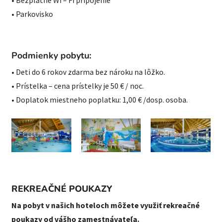
• Bezplatné Wi – Fi pripojenie
• Parkovisko
Podmienky pobytu:
• Deti do 6 rokov zdarma bez nároku na lôžko.
• Prístelka – cena prístelky je 50 € / noc.
• Doplatok miestneho poplatku: 1,00 € /dosp. osoba.
REKREAČNÉ POUKAZY
Na pobyt v našich hoteloch môžete využiť rekreačné
poukazy od vášho zamestnávateľa.