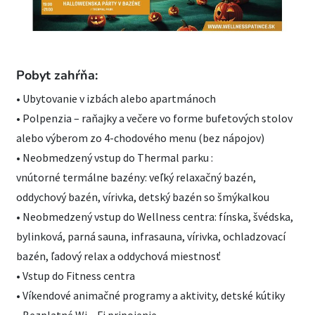
Pobyt zahŕňa:
• Ubytovanie v izbách alebo apartmánoch
• Polpenzia – raňajky a večere vo forme bufetových stolov
alebo výberom zo 4-chodového menu (bez nápojov)
• Neobmedzený vstup do Thermal parku :
vnútorné termálne bazény: veľký relaxačný bazén,
oddychový bazén, vírivka, detský bazén so šmýkalkou
• Neobmedzený vstup do Wellness centra: fínska, švédska,
bylinková, parná sauna, infrasauna, vírivka, ochladzovací
bazén, ľadový relax a oddychová miestnosť
• Vstup do Fitness centra
• Víkendové animačné programy a aktivity, detské kútiky