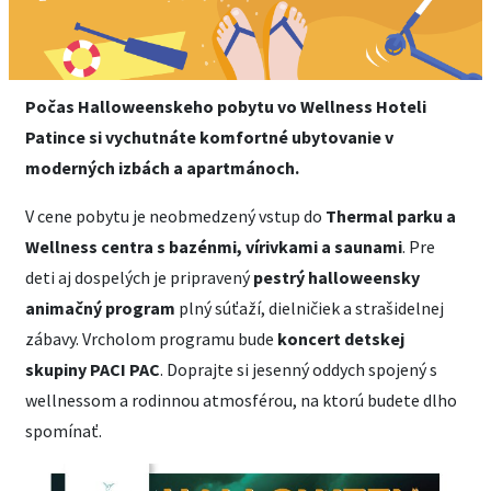
Počas Halloweenskeho pobytu vo Wellness Hoteli
Patince si vychutnáte komfortné ubytovanie v
moderných izbách a apartmánoch.
V cene pobytu je neobmedzený vstup do
Thermal parku a
Wellness centra s bazénmi, vírivkami a saunami
. Pre
deti aj dospelých je pripravený
pestrý halloweensky
animačný program
plný súťaží, dielničiek a strašidelnej
zábavy. Vrcholom programu bude
koncert detskej
skupiny PACI PAC
. Doprajte si jesenný oddych spojený s
wellnessom a rodinnou atmosférou, na ktorú budete dlho
spomínať.