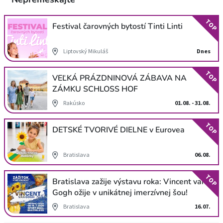
TOP
Festival čarovných bytostí Tinti Linti
Liptovský Mikuláš
Dnes
TOP
VEĽKÁ PRÁZDNINOVÁ ZÁBAVA NA
ZÁMKU SCHLOSS HOF
Rakúsko
01.08. - 31.08.
TOP
DETSKÉ TVORIVÉ DIELNE v Eurovea
Bratislava
06.08.
TOP
Bratislava zažije výstavu roka: Vincent van
Gogh ožije v unikátnej imerzívnej šou!
Bratislava
16.07.