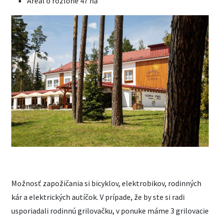
Areál o rozlohe 47 ha
Možnosť zapožičania si bicyklov, elektrobikov, rodinných
kár a elektrických autíčok. V prípade, že by ste si radi
usporiadali rodinnú grilovačku, v ponuke máme 3 grilovacie