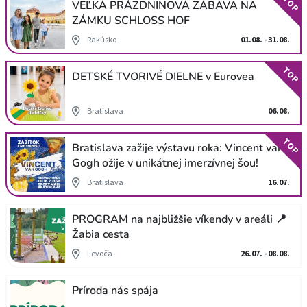
TOP
VEĽKÁ PRÁZDNINOVÁ ZÁBAVA NA
ZÁMKU SCHLOSS HOF
Rakúsko
01.08. - 31.08.
TOP
DETSKÉ TVORIVÉ DIELNE v Eurovea
Bratislava
06.08.
TOP
Bratislava zažije výstavu roka: Vincent van
Gogh ožije v unikátnej imerzívnej šou!
Bratislava
16.07.
PROGRAM na najbližšie víkendy v areáli 📍
Žabia cesta
Levoča
26.07. - 08.08.
Príroda nás spája