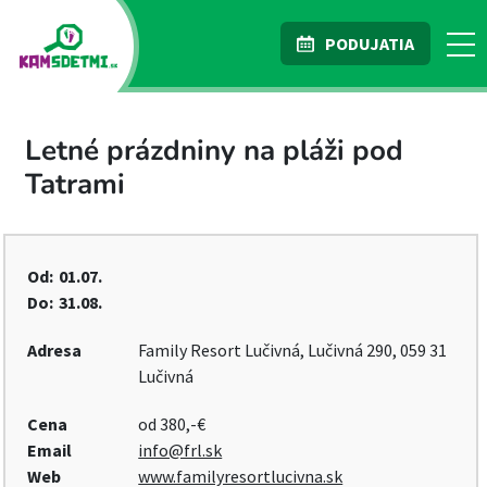
PODUJATIA
Letné prázdniny na pláži pod
Tatrami
Od:
01.07.
Do:
31.08.
Adresa
Family Resort Lučivná, Lučivná 290, 059 31
Lučivná
Cena
od 380,-€
Email
info@frl.sk
Web
www.familyresortlucivna.sk