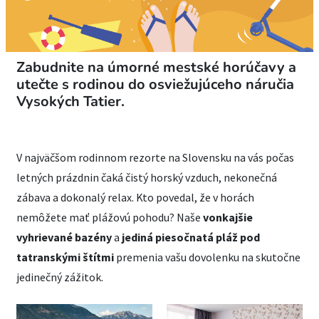
Zabudnite na úmorné mestské horúčavy a
utečte s rodinou do osviežujúceho náručia
Vysokých Tatier.
V najväčšom rodinnom rezorte na Slovensku na vás počas
letných prázdnin čaká čistý horský vzduch, nekonečná
zábava a dokonalý relax. Kto povedal, že v horách
nemôžete mať plážovú pohodu? Naše
vonkajšie
vyhrievané bazény
a
jediná piesočnatá pláž pod
tatranskými štítmi
premenia vašu dovolenku na skutočne
jedinečný zážitok.