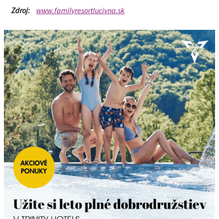
Zdroj:
www.familyresortlucivna.sk