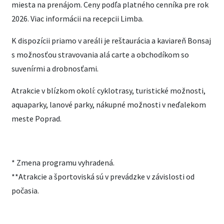
miesta na prenájom. Ceny podľa platného cenníka pre rok
2026. Viac informácii na recepcii Limba.
K dispozícii priamo v areáli je reštaurácia a kaviareň Bonsaj
s možnosťou stravovania alá carte a obchodíkom so
suvenírmi a drobnosťami.
Atrakcie v blízkom okolí: cyklotrasy, turistické možnosti,
aquaparky, lanové parky, nákupné možnosti v neďalekom
meste Poprad.
* Zmena programu vyhradená.
**Atrakcie a športoviská sú v prevádzke v závislosti od
počasia.