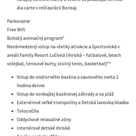
ála carte v reštaurácii Bonsaj.
Parkovanie
Free Wifi
Bohatý animačný program*
Neobmedzený vstup na všetky atrakcie a športoviská v
areáli Family Resort Lučivná (ihriská – futbalové, beach
volejbal, tenisové kurty, stolný tenis, basketbal)**
Vstup do vnútorného bazéna a saunového sveta 1
hodina denne
Vstup do vonkajšej bazénovej záhrady a na pláž
Exteriérové veľké trampolíny a Detská lanovka/kladka
Telocvičňa
Oddychové relaxačné zóny
Interiérové detské ihriská