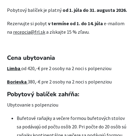
Pobytový balíček je platný
od 1. júla do 31. augusta 2026.
Rezervujte si pobyt
v termíne od 1. do 14. júla
e-mailom
na
recepcia@frl.sk
a získajte 15 % zľavu.
Cena ubytovania
Limba
od 420,-€ pre 2 osoby na 2 noci s polpenziou
Borievka
380,-€ pre 2 osoby na 2 noci s polpenziou
Pobytový balíček zahŕňa:
Ubytovanie s polpenziou
Bufetové raňajky a večere formou bufetových stolov
sa podávajú od počtu osôb 20. Pri počte do 20 osôb sú
raňajky kontinentálne a večere sa podávajú formou