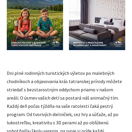
Dni plné rodinných turistických výletov po malebných
chodníkoch a objavovania krás tatranskej prírody môžete
striedať s bezstarostným oddychom priamo v našom
areáli. O úsmev vašich detí sa postará náš animačný tím.
Každý deň počas týždňa na vaše ratolesti čaká pestrý
program. Od tvorivých dielničiek, cez hry a súťaže, až po
lukostreľbu, kreativitu s 3D perami až po obľúbenú
sobotňajšiu školu varenia, na svoje si príde každý.