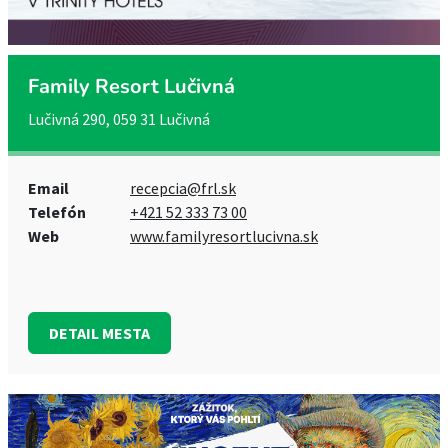
Family Resort Lučivná
Lučivná 290, 059 31 Lučivná
Email
recepcia@frl.sk
Telefón
+421 52 333 73 00
Web
www.familyresortlucivna.sk
DETAIL MESTA