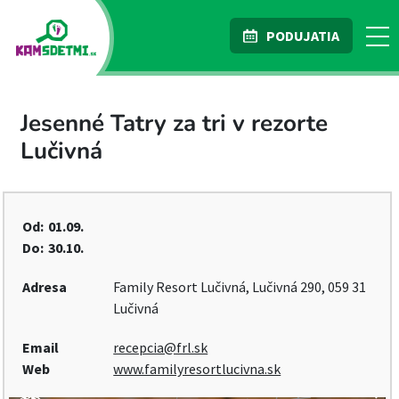
PODUJATIA
Jesenné Tatry za tri v rezorte
Lučivná
Od:
01.09.
Do:
30.10.
Adresa
Family Resort Lučivná, Lučivná 290, 059 31
Lučivná
Email
recepcia@frl.sk
Web
www.familyresortlucivna.sk