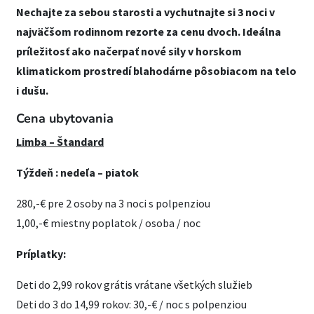
Nechajte za sebou starosti a vychutnajte si 3 noci v
najväčšom rodinnom rezorte za cenu dvoch. Ideálna
príležitosť ako načerpať nové sily v horskom
klimatickom prostredí blahodárne pôsobiacom na telo
i dušu.
Cena ubytovania
Limba – Štandard
Týždeň : nedeľa – piatok
280,-€ pre 2 osoby na 3 noci s polpenziou
1,00,-€ miestny poplatok / osoba / noc
Príplatky:
Deti do 2,99 rokov grátis vrátane všetkých služieb
Deti do 3 do 14,99 rokov: 30,-€ / noc s polpenziou