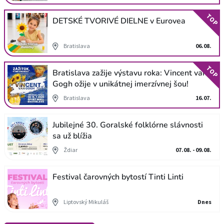
TOP
DETSKÉ TVORIVÉ DIELNE v Eurovea
Bratislava
06.08.
TOP
Bratislava zažije výstavu roka: Vincent van
Gogh ožije v unikátnej imerzívnej šou!
Bratislava
16.07.
Jubilejné 30. Goralské folklórne slávnosti
sa už blížia
Ždiar
07.08. - 09.08.
Festival čarovných bytostí Tinti Linti
Liptovský Mikuláš
Dnes