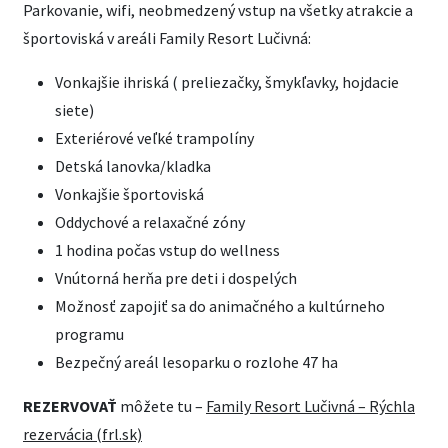
Parkovanie, wifi, neobmedzený vstup na všetky atrakcie a
športoviská v areáli Family Resort Lučivná:
Vonkajšie ihriská ( preliezačky, šmykľavky, hojdacie
siete)
Exteriérové veľké trampolíny
Detská lanovka/kladka
Vonkajšie športoviská
Oddychové a relaxačné zóny
1 hodina počas vstup do wellness
Vnútorná herňa pre deti i dospelých
Možnosť zapojiť sa do animačného a kultúrneho
programu
Bezpečný areál lesoparku o rozlohe 47 ha
REZERVOVAŤ
môžete tu –
Family Resort Lučivná – Rýchla
rezervácia (frl.sk)