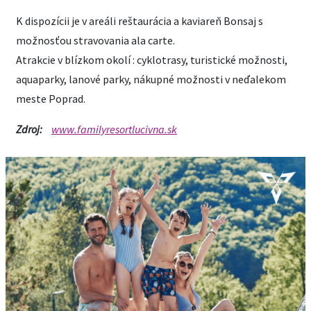
K dispozícii je v areáli reštaurácia a kaviareň Bonsaj s
možnosťou stravovania ala carte.
Atrakcie v blízkom okolí : cyklotrasy, turistické možnosti,
aquaparky, lanové parky, nákupné možnosti v neďalekom
meste Poprad.
Zdroj:
www.familyresortlucivna.sk