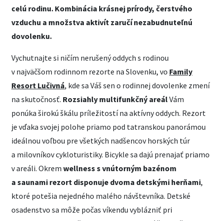
celú rodinu. Kombinácia krásnej prírody, čerstvého
vzduchu a množstva aktivít zaručí nezabudnuteľnú
dovolenku.
Vychutnajte si ničím nerušený oddych s rodinou
v najväčšom rodinnom rezorte na Slovenku, vo
Family
Resort Lučivná
, kde sa Váš sen o rodinnej dovolenke zmení
na skutočnosť.
Rozsiahly multifunkčný areál
Vám
ponúka širokú škálu príležitostí na aktívny oddych. Rezort
je vďaka svojej polohe priamo pod tatranskou panorámou
ideálnou voľbou pre všetkých nadšencov horských túr
a milovníkov cykloturistiky. Bicykle sa dajú prenajať priamo
v areáli. Okrem
wellness s vnútorným bazénom
a saunami rezort disponuje dvoma detskými herňami
,
ktoré potešia nejedného malého návštevníka. Detské
osadenstvo sa môže počas víkendu vyblázniť pri