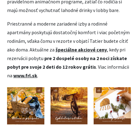
pravidelnom animačnom programe, zatiaľ čo rodičia si
majú možnosť vychutnať lahodné drinky v lobby bare.
Priestranné a moderne zariadené izby a rodinné
apartmány poskytujú dostatočný komfort i viac početným
rodinám, vďaka čomu v rezorte v objatí Tatier budete cítiť
ako doma. Aktuálne za
špeciálne akciové ceny
, kedy pri
rezervácii pobytu
pre 2 dospelé osoby na 2 noci získate
pobyt pre svoje 2 deti do 12 rokov grátis
. Viac informácii
na
www.frl.sk
.