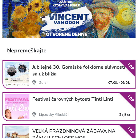
Nepremeškajte
TOP
Jubilejné 30. Goralské folklórne slávnosti
sa už blížia
Ždiar
07.08. - 09.08.
TOP
Festival čarovných bytostí Tinti Linti
Liptovský Mikuláš
Zajtra
TOP
VEĽKÁ PRÁZDNINOVÁ ZÁBAVA NA
ZÁMKU SCHLOSS HOF