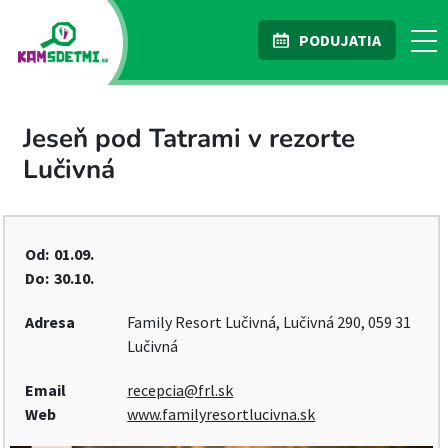
PODUJATIA
Jeseň pod Tatrami v rezorte
Lučivná
Od:
01.09.
Do:
30.10.
Adresa
Family Resort Lučivná, Lučivná 290, 059 31
Lučivná
Email
recepcia@frl.sk
Web
www.familyresortlucivna.sk