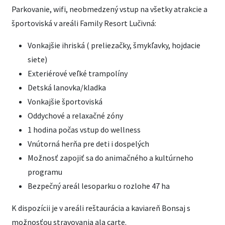
Parkovanie, wifi, neobmedzený vstup na všetky atrakcie a
športoviská v areáli Family Resort Lučivná:
Vonkajšie ihriská ( preliezačky, šmykľavky, hojdacie
siete)
Exteriérové veľké trampolíny
Detská lanovka/kladka
Vonkajšie športoviská
Oddychové a relaxačné zóny
1 hodina počas vstup do wellness
Vnútorná herňa pre deti i dospelých
Možnosť zapojiť sa do animačného a kultúrneho
programu
Bezpečný areál lesoparku o rozlohe 47 ha
K dispozícii je v areáli reštaurácia a kaviareň Bonsaj s
možnosťou stravovania ala carte.