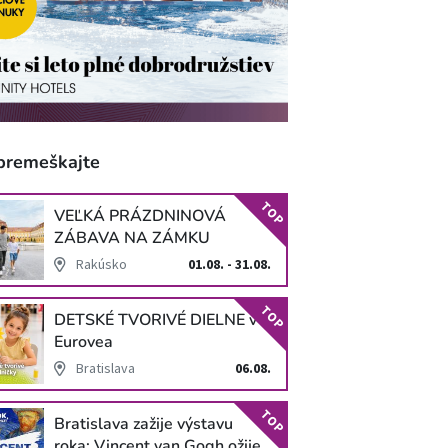
premeškajte
TOP
VEĽKÁ PRÁZDNINOVÁ
ZÁBAVA NA ZÁMKU
SCHLOSS HOF
Rakúsko
01.08. - 31.08.
TOP
DETSKÉ TVORIVÉ DIELNE v
Eurovea
Bratislava
06.08.
TOP
Bratislava zažije výstavu
roka: Vincent van Gogh ožije