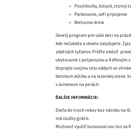
Posilňovňa, biliard, stolný t
Parkovanie, wifi pripojenie
Welcome drink
Skvelý program pre vaše deti na práz
kde nečakáte a skvelo zalyžujete. Zja
zdatných lyžiarov. Príďte okúsiť pr
ubytovanie s polpenziou a 4 dňovým s
doprajte svojmu telu oddych vo vírivke 
detskom kútiku a na lezeckej stene. Sm
s úsmevom na perách.
ĎALŠIE INFORMÁCIE:
Dieťa do troch rokov bez nároku na l
má služby grátis.
Možnosť využiť bonusovú noc len za 9