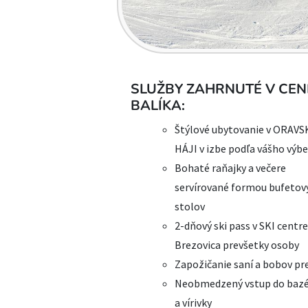
SLUŽBY ZAHRNUTÉ V CEN
BALÍKA:
Štýlové ubytovanie v ORAV
HÁJI v izbe podľa vášho výb
Bohaté raňajky a večere
servírované formou bufetov
stolov
2-dňový ski pass v SKI centre
Brezovica prevšetky osoby
Zapožičanie saní a bobov pre
Neobmedzený vstup do baz
a vírivky