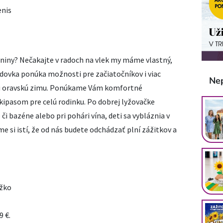
enis
dniny? Nečakajte v radoch na vlek my máme vlastný,
zdovka ponúka možnosti pre začiatočníkov i viac
Ne
avú oravskú zimu. Ponúkame Vám komfortné
kipasom pre celú rodinku. Po dobrej lyžovačke
či bazéne alebo pri pohári vína, deti sa vybláznia v
e si istí, že od nás budete odchádzať plní zážitkov a
ôžko
9 €.