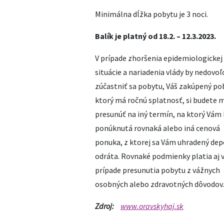
Minimálna dĺžka pobytu je 3 noci.
Balík je platný od
18.2. – 12.3.2023
.
V prípade zhoršenia epidemiologickej
situácie a nariadenia vlády by nedovoľ
zúčastniť sa pobytu, Váš zakúpený po
ktorý má ročnú splatnosť, si budete 
presunúť na iný termín, na ktorý Vám
ponúknutá rovnaká alebo iná cenová
ponuka, z ktorej sa Vám uhradený dep
odráta. Rovnaké podmienky platia aj 
prípade presunutia pobytu z vážnych
osobných alebo zdravotných dôvodov.
Zdroj:
www.oravskyhaj.sk