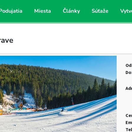
Podujatia
Miesta
Články
Súťaže
Vytv
rave
Od
Do
Ad
Ce
Em
Te