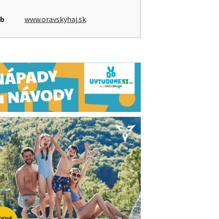
b
www.oravskyhaj.sk