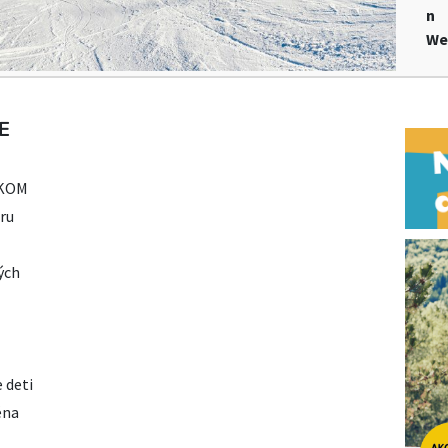
n
We
E
SKOM
eru
ých
 deti
éna