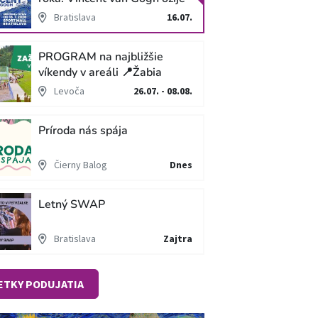
v unikátnej imerzívnej šou!
Bratislava
16.07.
PROGRAM na najbližšie
víkendy v areáli 📍Žabia
cesta
Levoča
26.07. - 08.08.
Príroda nás spája
Čierny Balog
Dnes
Letný SWAP
Bratislava
Zajtra
ETKY PODUJATIA