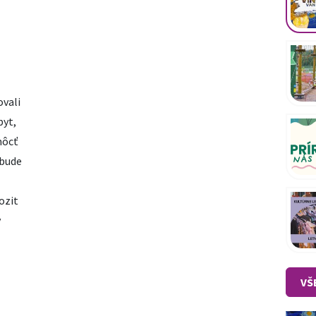
ovali
byt,
môcť
 bude
ozit
v
VŠ