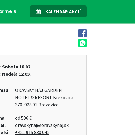
orme si
KALENDÁR AKCIÍ
:
Sobota
18.02.
:
Nedeľa
12.03.
resa
ORAVSKÝ HÁJ GARDEN
HOTEL & RESORT Brezovica
370, 028 01 Brezovica
na
od 506 €
ail
oravskyhaj@oravskyhaj.sk
lefó
+421 915 830 042