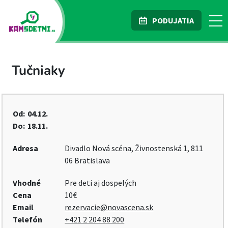
PODUJATIA
Tučniaky
Od:
04.12.
Do:
18.11.
Adresa
Divadlo Nová scéna, Živnostenská 1, 811
06 Bratislava
Vhodné
Pre deti aj dospelých
Cena
10€
Email
rezervacie@novascena.sk
Telefón
+421 2 204 88 200