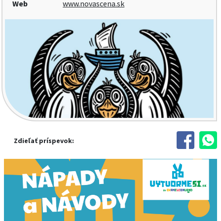
Web
www.novascena.sk
Zdieľať príspevok: