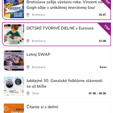
TOP
Bratislava zažije výstavu roka: Vincent van
Gogh ožije v unikátnej imerzívnej šou!
Bratislava
16.07.
TOP
DETSKÉ TVORIVÉ DIELNE v Eurovea
Bratislava
13.08.
Letný SWAP
Bratislava
Dnes
Jubilejné 30. Goralské folklórne slávnosti
sa už blížia
Ždiar
07.08. - 09.08.
Čítanie si s deťmi