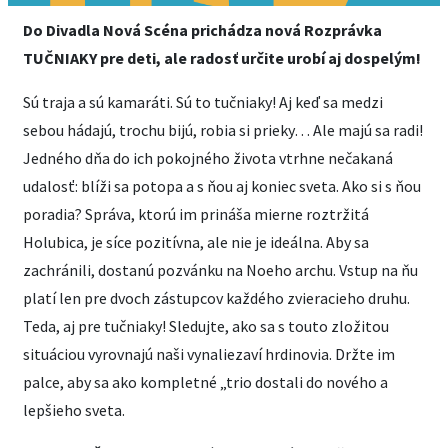
Do Divadla Nová Scéna prichádza nová Rozprávka
TUČNIAKY pre deti, ale radosť určite urobí aj dospelým!
Sú traja a sú kamaráti. Sú to tučniaky! Aj keď sa medzi
sebou hádajú, trochu bijú, robia si prieky… Ale majú sa radi!
Jedného dňa do ich pokojného života vtrhne nečakaná
udalosť: blíži sa potopa a s ňou aj koniec sveta. Ako si s ňou
poradia? Správa, ktorú im prináša mierne roztržitá
Holubica, je síce pozitívna, ale nie je ideálna. Aby sa
zachránili, dostanú pozvánku na Noeho archu. Vstup na ňu
platí len pre dvoch zástupcov každého zvieracieho druhu.
Teda, aj pre tučniaky! Sledujte, ako sa s touto zložitou
situáciou vyrovnajú naši vynaliezaví hrdinovia. Držte im
palce, aby sa ako kompletné „trio dostali do nového a
lepšieho sveta.