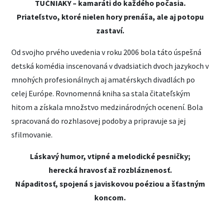
TUČNIAKY – kamaráti do každého počasia.
Priateľstvo, ktoré nielen hory prenáša, ale aj potopu
zastaví.
Od svojho prvého uvedenia v roku 2006 bola táto úspešná
detská komédia inscenovaná v dvadsiatich dvoch jazykoch v
mnohých profesionálnych aj amatérskych divadlách po
celej Európe. Rovnomenná kniha sa stala čitateľským
hitom a získala množstvo medzinárodných ocenení. Bola
spracovaná do rozhlasovej podoby a pripravuje sa jej
sfilmovanie.
Láskavý humor, vtipné a melodické pesničky;
herecká hravosť až rozbláznenosť.
Nápaditosť, spojená s javiskovou poéziou a šťastným
koncom.