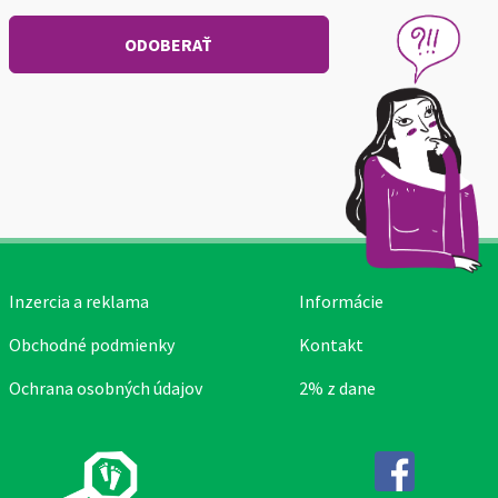
Inzercia a reklama
Informácie
Obchodné podmienky
Kontakt
Ochrana osobných údajov
2% z dane
Facebook