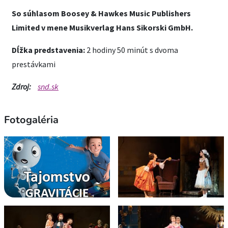
So súhlasom Boosey & Hawkes Music Publishers
Limited v mene Musikverlag Hans Sikorski GmbH.
Dĺžka predstavenia:
2 hodiny 50 minút s dvoma
prestávkami
Zdroj:
snd.sk
Fotogaléria