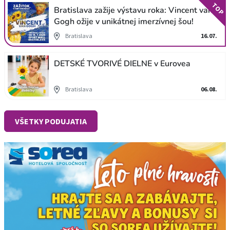
TOP
Bratislava zažije výstavu roka: Vincent van
Gogh ožije v unikátnej imerzívnej šou!
Bratislava
16.07.
DETSKÉ TVORIVÉ DIELNE v Eurovea
Bratislava
06.08.
VŠETKY PODUJATIA