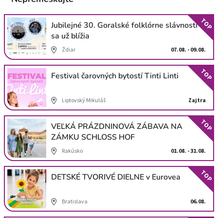
TOP
Jubilejné 30. Goralské folklórne slávnosti
sa už blížia
Ždiar
07.08. - 09.08.
TOP
Festival čarovných bytostí Tinti Linti
Liptovský Mikuláš
Zajtra
TOP
VEĽKÁ PRÁZDNINOVÁ ZÁBAVA NA
ZÁMKU SCHLOSS HOF
Rakúsko
01.08. - 31.08.
TOP
DETSKÉ TVORIVÉ DIELNE v Eurovea
Bratislava
06.08.