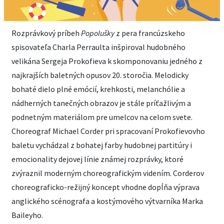
Rozprávkový príbeh
Popolušky
z pera francúzskeho
spisovateľa Charla Perraulta inšpiroval hudobného
velikána Sergeja Prokofieva k skomponovaniu jedného z
najkrajších baletných opusov 20. storočia. Melodicky
bohaté dielo plné emócií, krehkosti, melanchólie a
nádherných tanečných obrazov je stále príťažlivým a
podnetným materiálom pre umelcov na celom svete.
Choreograf Michael Corder pri spracovaní Prokofievovho
baletu vychádzal z bohatej farby hudobnej partitúry i
emocionality dejovej línie známej rozprávky, ktoré
zvýraznil moderným choreografickým videním. Corderov
choreograficko-režijný koncept vhodne dopĺňa výprava
anglického scénografa a kostýmového výtvarníka Marka
Baileyho.