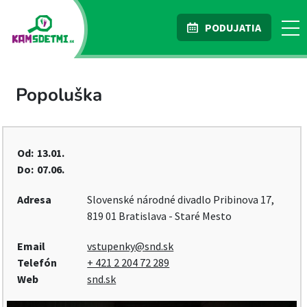
PODUJATIA
Popoluška
Od:
13.01.
Do:
07.06.
Adresa
Slovenské národné divadlo Pribinova 17,
819 01 Bratislava - Staré Mesto
Email
vstupenky@snd.sk
Telefón
+ 421 2 204 72 289
Web
snd.sk