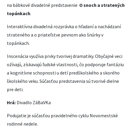
na bábkové divadelné predstavenie
O snoch a stratených
topánkach
.
Interaktívna divadelná rozprávka o hľadaní a nachádzaní
strateného a o priateľstve pevnom ako šnúrky v
topánkach.
Inscenácia využíva prvky tvorivej dramatiky. Obyčajné veci
ožívajú, získavajú ľudské vlastnosti, čo podporuje fantáziu
a kognitívne schopnosti u detí predškolského a skorého
školského veku. Súčasťou predstavenia sú tvorivé dielne
pre deti.
Hrá:
Divadlo ZáBaVKa
Podujatie je súčasťou pravidelného cyklu Novomestské
rodinné nedele.