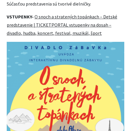
Súčasťou predstavenia sú tvorivé dielničky.
VSTUPENKY-
O snoch a stratených topánkach – Detské
predstavenie | TICKETPORTAL vstupenky na dosah –
divadlo, hudba, koncert, festival, muzikál, šport