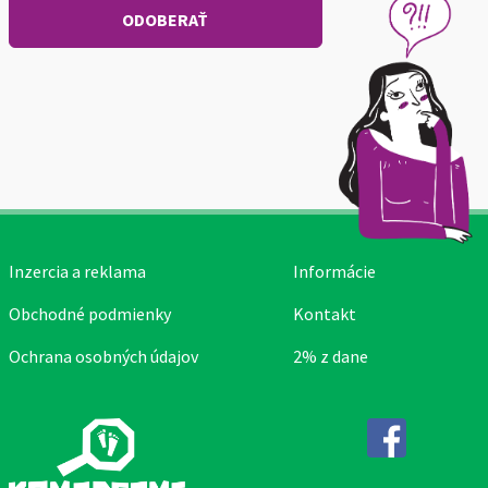
Inzercia a reklama
Informácie
Obchodné podmienky
Kontakt
Ochrana osobných údajov
2% z dane
Facebook