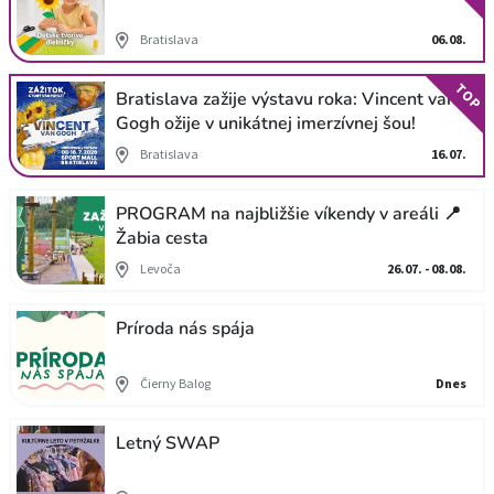
Bratislava
06.08.
TOP
Bratislava zažije výstavu roka: Vincent van
Gogh ožije v unikátnej imerzívnej šou!
Bratislava
16.07.
PROGRAM na najbližšie víkendy v areáli 📍
Žabia cesta
Levoča
26.07. - 08.08.
Príroda nás spája
Čierny Balog
Dnes
Letný SWAP