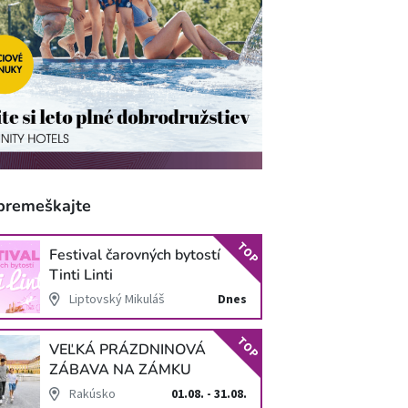
premeškajte
TOP
Festival čarovných bytostí
Tinti Linti
Liptovský Mikuláš
Dnes
TOP
VEĽKÁ PRÁZDNINOVÁ
ZÁBAVA NA ZÁMKU
SCHLOSS HOF
Rakúsko
01.08. - 31.08.