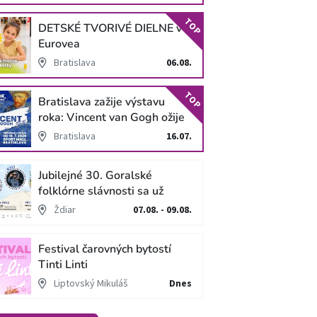
TOP
DETSKÉ TVORIVÉ DIELNE v
Eurovea
Bratislava
06.08.
TOP
Bratislava zažije výstavu
roka: Vincent van Gogh ožije
v unikátnej imerzívnej šou!
Bratislava
16.07.
Jubilejné 30. Goralské
folklórne slávnosti sa už
blížia
Ždiar
07.08. - 09.08.
Festival čarovných bytostí
Tinti Linti
Liptovský Mikuláš
Dnes