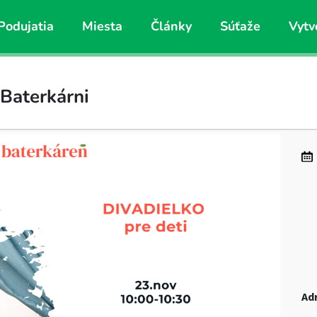
Podujatia
Miesta
Články
Súťaže
Vytv
 Baterkárni
Ad