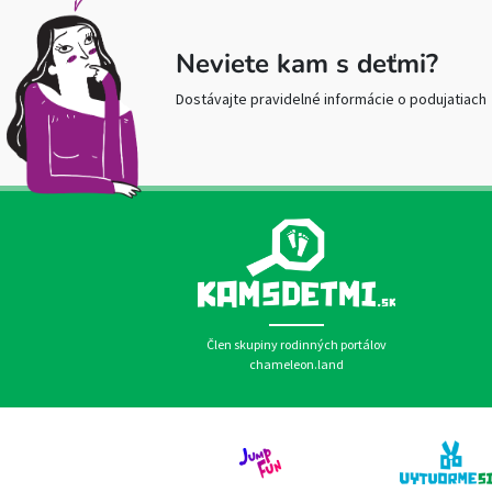
Neviete kam s deťmi?
Dostávajte pravidelné informácie o podujatiach
Člen skupiny rodinných portálov
chameleon.land