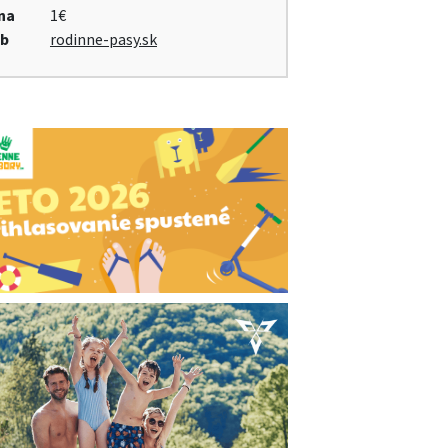
na
1€
b
rodinne-pasy.sk