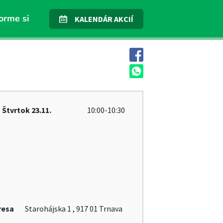
orme si
KALENDÁR AKCIÍ
Štvrtok
23.11.
10:00-10:30
resa
Starohájska 1 , 917 01 Trnava