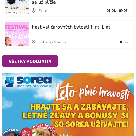
sa už blížia
Ždiar
07.08. - 09.08.
Festival čarovných bytostí Tinti Linti
Liptovský Mikuláš
Dnes
VŠETKY PODUJATIA