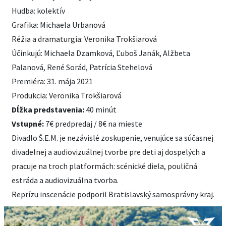
Hudba: kolektív
Grafika: Michaela Urbanová
Réžia a dramaturgia: Veronika Trokšiarová
Účinkujú: Michaela Dzamková, Ľuboš Janák, Alžbeta
Palanová, René Sorád, Patrícia Stehelová
Premiéra: 31. mája 2021
Produkcia: Veronika Trokšiarová
Dĺžka predstavenia:
40 minút
Vstupné:
7€ predpredaj / 8€ na mieste
Divadlo Š.E.M. je nezávislé zoskupenie, venujúce sa súčasnej
divadelnej a audiovizuálnej tvorbe pre deti aj dospelých a
pracuje na troch platformách: scénické diela, pouličná
estráda a audiovizuálna tvorba.
Reprízu inscenácie podporil Bratislavský samosprávny kraj.