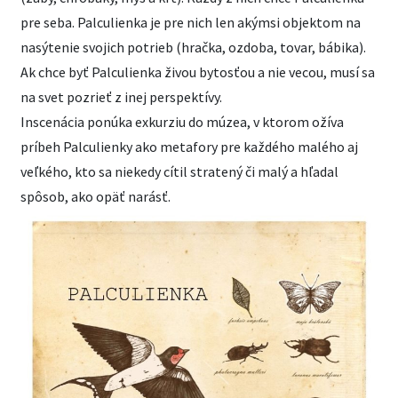
pre seba. Palculienka je pre nich len akýmsi objektom na
nasýtenie svojich potrieb (hračka, ozdoba, tovar, bábika).
Ak chce byť Palculienka živou bytosťou a nie vecou, musí sa
na svet pozrieť z inej perspektívy.
Inscenácia ponúka exkurziu do múzea, v ktorom ožíva
príbeh Palculienky ako metafory pre každého malého aj
veľkého, kto sa niekedy cítil stratený či malý a hľadal
spôsob, ako opäť narásť.