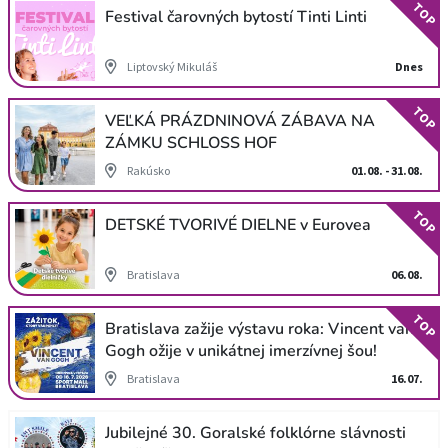
TOP
Festival čarovných bytostí Tinti Linti
Liptovský Mikuláš
Dnes
TOP
VEĽKÁ PRÁZDNINOVÁ ZÁBAVA NA
ZÁMKU SCHLOSS HOF
Rakúsko
01.08. - 31.08.
TOP
DETSKÉ TVORIVÉ DIELNE v Eurovea
Bratislava
06.08.
TOP
Bratislava zažije výstavu roka: Vincent van
Gogh ožije v unikátnej imerzívnej šou!
Bratislava
16.07.
Jubilejné 30. Goralské folklórne slávnosti