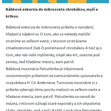
Bábková exkurzia do mikrosveta chrobákov, myší a
krtkov.
Bábková exkurzia do mikrosveta príbehu o narodení,
hľadaní a nájdení sa. O tom, ako sa niekedy maličkí
stratíme vo veľkom svete, v ktorom stretávame
chladnokrvnosť žiab či prelietavosť chrobákov. A tiež aj o
tom, ako nás naše myšlienky, slepé ako krt, uväznia pod
zemou, keď hľadáme miesto, kam patriť.
Bábková inscenácia Palculienka je inšpirovaná
rovnomenným príbehom od svetoznámeho spisovateľa a
rozprávkara H. Ch. Andersena. Tvorcovia inscenácie si z
príbehu vyberajú tému pocitu malosti vo veľkom svete a
hľadania miesta, kam patriť. Palculienka sa narodí do
múzea, v ktorom ožívajú staré exponáty a ich obyvatelia
(žaby, chrobáky, myš a krt). Každý z nich chce Palculienku