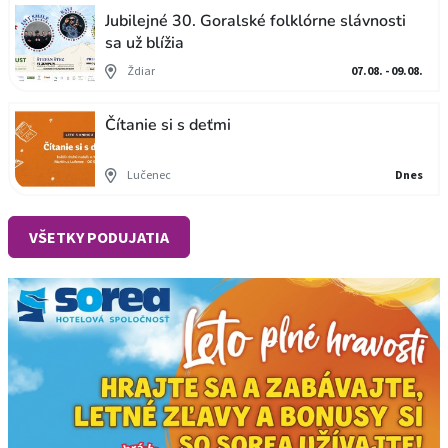
Jubilejné 30. Goralské folklórne slávnosti
sa už blížia
Ždiar
07.08. - 09.08.
Čítanie si s deťmi
Lučenec
Dnes
VŠETKY PODUJATIA