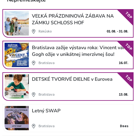
TOP
VEĽKÁ PRÁZDNINOVÁ ZÁBAVA NA
ZÁMKU SCHLOSS HOF
Rakúsko
01.08. - 31.08.
TOP
Bratislava zažije výstavu roka: Vincent van
Gogh ožije v unikátnej imerzívnej šou!
Bratislava
16.07.
TOP
DETSKÉ TVORIVÉ DIELNE v Eurovea
Bratislava
13.08.
Letný SWAP
Bratislava
Dnes