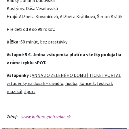
Bábky: Juliána Dubovská
Kostýmy: Dáša Veselovská
Hrajú: Alžbeta Kovaničová, Alžbeta Králiková, Šimon Králik
Pre deti od 9 do 99 rokov.
Dĺžka:
60 minút, bez prestávky
Vstupné 5 €. Jedna vstupenka platí na všetky podujatia
v rámci cyklu sPOT.
Vstupenky :
ANNA ZO ZELENÉHO DOMU | TICKETPORTAL
vstupenky na dosah – divadlo, hudba, koncert, festival,
muzikál, šport
Zdroj:
www.kulturavpetrzalke.sk