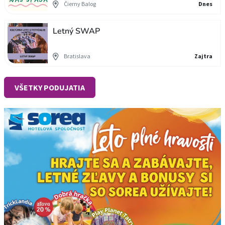
Čierny Balog
Dnes
Letný SWAP
Bratislava
Zajtra
VŠETKY PODUJATIA