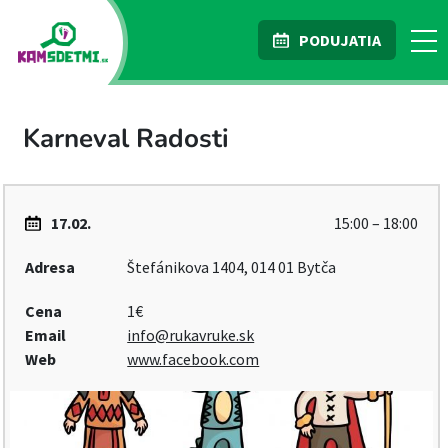
PODUJATIA
Karneval Radosti
17.02.
15:00 – 18:00
Adresa
Štefánikova 1404, 014 01 Bytča
Cena
1€
Email
info@rukavruke.sk
Web
www.facebook.com