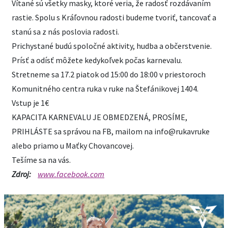
Vítané sú všetky masky, ktoré veria, že radosť rozdávaním
rastie. Spolu s Kráľovnou radosti budeme tvoriť, tancovať a
stanú sa z nás poslovia radosti.
Prichystané budú spoločné aktivity, hudba a občerstvenie.
Prísť a odísť môžete kedykoľvek počas karnevalu.
Stretneme sa 17.2 piatok od 15:00 do 18:00 v priestoroch
Komunitného centra ruka v ruke na Štefánikovej 1404.
Vstup je 1€
KAPACITA KARNEVALU JE OBMEDZENÁ, PROSÍME,
PRIHLÁSTE sa správou na FB, mailom na info@rukavruke
alebo priamo u Maťky Chovancovej.
Tešíme sa na vás.
Zdroj:
www.facebook.com