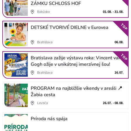
ZÁMKU SCHLOSS HOF
Rakúsko
01.08. - 31.08.
TOP
DETSKÉ TVORIVÉ DIELNE v Eurovea
Bratislava
06.08.
TOP
Bratislava zažije výstavu roka: Vincent van
Gogh ožije v unikátnej imerzívnej šou!
Bratislava
16.07.
PROGRAM na najbližšie víkendy v areáli 📍
Žabia cesta
Levoča
26.07. - 08.08.
Príroda nás spája