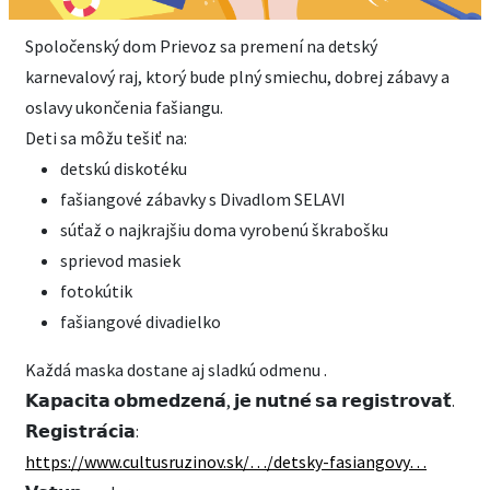
Spoločenský dom Prievoz sa premení na detský
karnevalový raj, ktorý bude plný smiechu, dobrej zábavy a
oslavy ukončenia fašiangu.
Deti sa môžu tešiť na:
detskú diskotéku
fašiangové zábavky s Divadlom SELAVI
súťaž o najkrajšiu doma vyrobenú škrabošku
sprievod masiek
fotokútik
fašiangové divadielko
Každá maska dostane aj sladkú odmenu .
𝗞𝗮𝗽𝗮𝗰𝗶𝘁𝗮 𝗼𝗯𝗺𝗲𝗱𝘇𝗲𝗻𝗮́, 𝗷𝗲 𝗻𝘂𝘁𝗻𝗲́ 𝘀𝗮 𝗿𝗲𝗴𝗶𝘀𝘁𝗿𝗼𝘃𝗮𝘁̌.
𝗥𝗲𝗴𝗶𝘀𝘁𝗿𝗮́𝗰𝗶𝗮:
https://www.cultusruzinov.sk/…/detsky-fasiangovy…