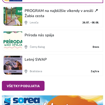
PROGRAM na najbližšie víkendy v areáli 📍
Žabia cesta
Levoča
26.07. - 08.08.
Príroda nás spája
Čierny Balog
Dnes
Letný SWAP
Bratislava
Zajtra
VŠETKY PODUJATIA