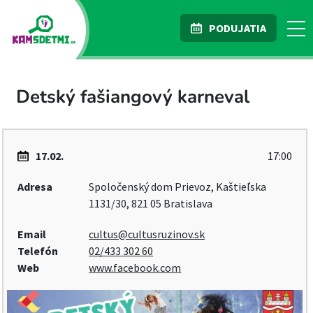
PODUJATIA
Detský fašiangový karneval
17.02.
17:00
Adresa
Spoločenský dom Prievoz, Kaštieľska
1131/30, 821 05 Bratislava
Email
cultus@cultusruzinov.sk
Telefón
02/433 302 60
Web
www.facebook.com