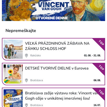
Nepremeškajte
TOP
VEĽKÁ PRÁZDNINOVÁ ZÁBAVA NA
ZÁMKU SCHLOSS HOF
Rakúsko
01.08. - 31.08.
TOP
DETSKÉ TVORIVÉ DIELNE v Eurovea
Bratislava
06.08.
TOP
Bratislava zažije výstavu roka: Vincent van
Gogh ožije v unikátnej imerzívnej šou!
Bratislava
16.07.