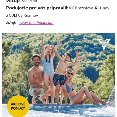
𝗩𝘀𝘁𝘂𝗽: zadarmo
𝗣𝗼𝗱𝘂𝗷𝗮𝘁𝗶𝗲 𝗽𝗿𝗲 𝘃𝗮́𝘀 𝗽𝗿𝗶𝗽𝗿𝗮𝘃𝗶𝗹𝗶: MČ Bratislava-Ružinov
a CULTUS Ružinov
Zdroj:
www.facebook.com