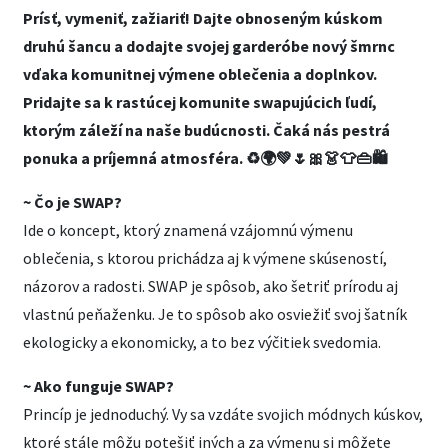
Prísť, vymeniť, zažiariť! Dajte obnoseným kúskom
druhú šancu a dodajte svojej garderóbe nový šmrnc
vďaka komunitnej výmene oblečenia a doplnkov.
Pridajte sa k rastúcej komunite swapujúcich ľudí,
ktorým záleží na naše budúcnosti. Čaká nás pestrá
ponuka a príjemná atmosféra. ♻️🌍💚🌷🎀👗👕👜🛍️
~ Čo je SWAP?
Ide o koncept, ktorý znamená vzájomnú výmenu
oblečenia, s ktorou prichádza aj k výmene skúseností,
názorov a radosti. SWAP je spôsob, ako šetriť prírodu aj
vlastnú peňaženku. Je to spôsob ako osviežiť svoj šatník
ekologicky a ekonomicky, a to bez výčitiek svedomia.
~ Ako funguje SWAP?
Princíp je jednoduchý. Vy sa vzdáte svojich módnych kúskov,
ktoré stále môžu potešiť iných a za výmenu si môžete