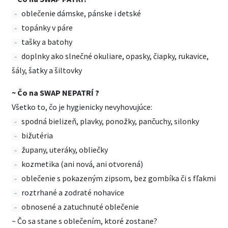
oblečenie dámske, pánske i detské
topánky v páre
tašky a batohy
doplnky ako slnečné okuliare, opasky, čiapky, rukavice,
šály, šatky a šiltovky
~ Čo na SWAP NEPATRÍ ?
Všetko to, čo je hygienicky nevyhovujúce:
spodná bielizeň, plavky, ponožky, pančuchy, silonky
bižutéria
župany, uteráky, obliečky
kozmetika (ani nová, ani otvorená)
oblečenie s pokazeným zipsom, bez gombíka či s fľakmi
roztrhané a zodraté nohavice
obnosené a zatuchnuté oblečenie
~ Čo sa stane s oblečením, ktoré zostane?