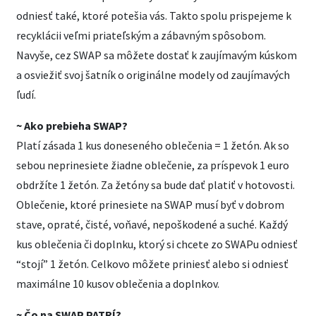
odniesť také, ktoré potešia vás. Takto spolu prispejeme k
recyklácii veľmi priateľským a zábavným spôsobom.
Navyše, cez SWAP sa môžete dostať k zaujímavým kúskom
a osviežiť svoj šatník o originálne modely od zaujímavých
ľudí.
~ Ako prebieha SWAP?
Platí zásada 1 kus doneseného oblečenia = 1 žetón. Ak so
sebou neprinesiete žiadne oblečenie, za príspevok 1 euro
obdržíte 1 žetón. Za žetóny sa bude dať platiť v hotovosti.
Oblečenie, ktoré prinesiete na SWAP musí byť v dobrom
stave, opraté, čisté, voňavé, nepoškodené a suché. Každý
kus oblečenia či doplnku, ktorý si chcete zo SWAPu odniesť
“stojí” 1 žetón. Celkovo môžete priniesť alebo si odniesť
maximálne 10 kusov oblečenia a doplnkov.
~ Čo na SWAP PATRÍ?