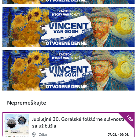
Nepremeškajte
TOP
Jubilejné 30. Goralské folklórne slávnosti
sa už blížia
Ždiar
07.08. - 09.08.