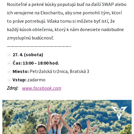
Nositeľné a pekné kúsky poputujú buď na ďalší SWAP alebo
ich venujeme na Ekocharitu, aby sme pomohli tým, ktorí
to práve potrebujú. Vďaka tomu si môžete byť istí, že
každý kúsok oblečenia, ktorý k nám donesiete nadobudne
zmysluplnú budúcnosť.
————————————————–
27. 4. (sobota)
Čas: 13:00 – 18:00 hod.
Miesto:
Petržalská tržnica, Bratská 3
Vstup:
zadarmo
Zdroj:
www.facebook.com