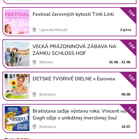
TOP
Festival čarovných bytostí Tinti Linti
Liptovský Mikuláš
Zajtra
TOP
VEĽKÁ PRÁZDNINOVÁ ZÁBAVA NA
ZÁMKU SCHLOSS HOF
Rakúsko
01.08. - 31.08.
TOP
DETSKÉ TVORIVÉ DIELNE v Eurovea
Bratislava
06.08.
TOP
Bratislava zažije výstavu roka: Vincent van
Gogh ožije v unikátnej imerzívnej šou!
Bratislava
16.07.