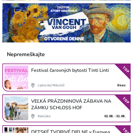
Nepremeškajte
TOP
Festival čarovných bytostí Tinti Linti
Liptovský Mikuláš
Dnes
TOP
VEĽKÁ PRÁZDNINOVÁ ZÁBAVA NA
ZÁMKU SCHLOSS HOF
Rakúsko
01.08. - 31.08.
TOP
DETSKÉ TVORIVÉ DIELNE v Eurovea