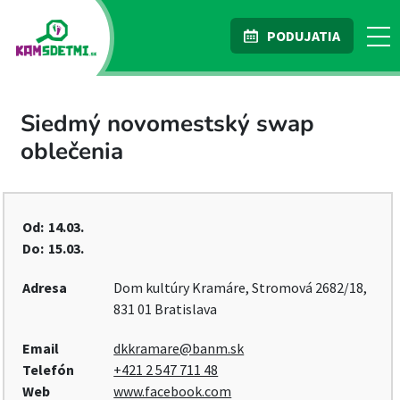
PODUJATIA
Siedmý novomestský swap
oblečenia
Od:
14.03.
Do:
15.03.
Adresa
Dom kultúry Kramáre, Stromová 2682/18,
831 01 Bratislava
Email
dkkramare@banm.sk
Telefón
+421 2 547 711 48
Web
www.facebook.com