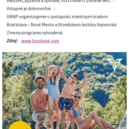
bielizeň, pyžamá a špinavé, roztrhané či zničené veci.
Vstupné je dobrovoľné.
SWAP organizujeme v spolupráci miestnym úradom
Bratislava – Nové Mesto a Strediskom kultúry Vajnorská.
Zmena programu vyhradená.
Zdroj:
www.facebook.com