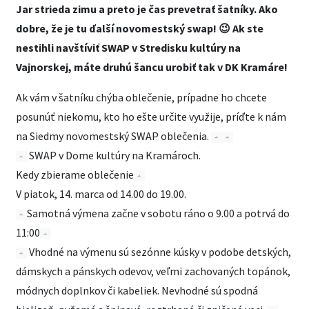
Jar strieda zimu a preto je čas prevetrať šatníky. Ako
dobre, že je tu ďalší novomestský swap! 😉 Ak ste
nestihli navštíviť SWAP v Stredisku kultúry na
Vajnorskej, máte druhú šancu urobiť tak v DK Kramáre!
Ak vám v šatníku chýba oblečenie, prípadne ho chcete
posunúť niekomu, kto ho ešte určite využije, príďte k nám
na Siedmy novomestský SWAP oblečenia.
SWAP v Dome kultúry na Kramároch.
Kedy zbierame oblečenie
V piatok, 14. marca od 14.00 do 19.00.
Samotná výmena začne v sobotu ráno o 9.00 a potrvá do
11:00
Vhodné na výmenu sú sezónne kúsky v podobe detských,
dámskych a pánskych odevov, veľmi zachovaných topánok,
módnych doplnkov či kabeliek. Nevhodné sú spodná