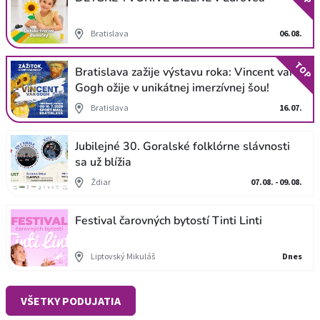
Bratislava
06.08.
TOP
Bratislava zažije výstavu roka: Vincent van
Gogh ožije v unikátnej imerzívnej šou!
Bratislava
16.07.
Jubilejné 30. Goralské folklórne slávnosti
sa už blížia
Ždiar
07.08. - 09.08.
Festival čarovných bytostí Tinti Linti
Liptovský Mikuláš
Dnes
VŠETKY PODUJATIA