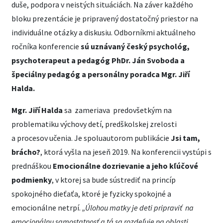
duše, podpora v neistých situáciách. Na záver každého
bloku prezentácie je pripravený dostatočný priestor na
individuálne otázky a diskusiu. Odborníkmi aktuálneho
ročníka konferencie
sú uznávaný český psychológ,
psychoterapeut a pedagóg PhDr. Ján Svoboda a
špeciálny pedagóg a personálny poradca Mgr. Jiří
Halda.
Mgr. Jiří Halda
sa zameriava predovšetkým na
problematiku výchovy detí, predškolskej zrelosti
a procesov učenia. Je spoluautorom publikácie
Jsi tam,
brácho?
, ktorá vyšla na jeseň 2019. Na konferencii vystúpi s
prednáškou
Emocionálne dozrievanie a jeho kľúčové
podmienky
, v ktorej sa bude sústrediť na princíp
spokojného dieťaťa, ktoré je fyzicky spokojné a
emocionálne netrpí.
„
Úlohou matky je deti pripraviť na
emocionálnu samostatnosť a tá sa rozdeľuje na oblasti