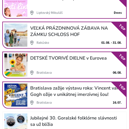
Liptovský Mikuláš
Dnes
TOP
VEĽKÁ PRÁZDNINOVÁ ZÁBAVA NA
ZÁMKU SCHLOSS HOF
Rakúsko
01.08. - 31.08.
TOP
DETSKÉ TVORIVÉ DIELNE v Eurovea
Bratislava
06.08.
TOP
Bratislava zažije výstavu roka: Vincent van
Gogh ožije v unikátnej imerzívnej šou!
Bratislava
16.07.
Jubilejné 30. Goralské folklórne slávnosti
sa už blížia