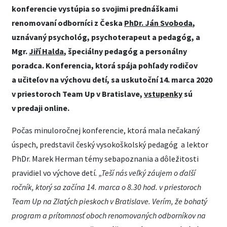
konferencie vystúpia so svojimi prednáškami
renomovaní odborníci z Česka
PhDr.
Ján Svoboda
,
uznávaný psychológ, psychoterapeut a pedagóg, a
Mgr.
Jiří Halda
, špeciálny pedagóg a personálny
poradca.
Konferencia, ktorá spája pohľady rodičov
a učiteľov na výchovu detí, sa uskutoční 14. marca 2020
v priestoroch Team Up v Bratislave,
vstupenky
sú
v predaji online.
Počas minuloročnej konferencie, ktorá mala nečakaný
úspech, predstavil český vysokoškolský pedagóg a lektor
PhDr. Marek Herman témy sebapoznania a dôležitosti
pravidiel vo výchove detí
. „Teší nás veľký záujem o ďalší
ročník, ktorý sa začína 14. marca o 8.30 hod. v priestoroch
Team Up na Zlatých pieskoch v Bratislave. Verím, že bohatý
program a prítomnosť oboch renomovaných odborníkov na