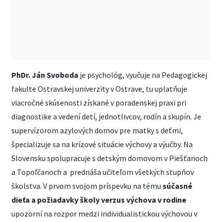
PhDr. Ján Svoboda
je psychológ, vyučuje na Pedagogickej
fakulte Ostravskej univerzity v Ostrave, tu uplatňuje
viacročné skúsenosti získané v poradenskej praxi pri
diagnostike a vedení detí, jednotlivcov, rodín a skupín. Je
supervízorom azylových domov pre matky s deťmi,
špecializuje sa na krízové situácie výchovy a výučby. Na
Slovensku spolupracuje s detským domovom v Piešťanoch
a Topoľčanoch a prednáša učiteľom všetkých stupňov
školstva. V prvom svojom príspevku na tému
súčasné
dieťa a požiadavky školy verzus výchova v rodine
upozorní na rozpor medzi individualistickou výchovou v