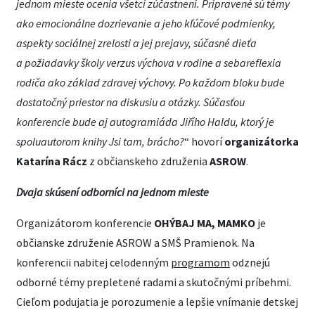
jednom mieste ocenia všetci zúčastnení. Pripravené sú témy
ako emocionálne dozrievanie a jeho kľúčové podmienky,
aspekty sociálnej zrelosti a jej prejavy, súčasné dieťa
a požiadavky školy verzus výchova v rodine a sebareflexia
rodiča ako základ zdravej výchovy. Po každom bloku bude
dostatočný priestor na diskusiu a otázky. Súčasťou
konferencie bude aj autogramiáda Jiřího Haldu, ktorý je
spoluautorom knihy Jsi tam, brácho?
“ hovorí
organizátorka
Katarína Rácz
z občianskeho združenia
ASROW
.
Dvaja skúsení odborníci na jednom mieste
Organizátorom konferencie
OHÝBAJ MA, MAMKO
je
občianske združenie ASROW a SMŠ Pramienok. Na
konferencii nabitej celodenným
programom
odznejú
odborné témy prepletené radami a skutočnými príbehmi.
Cieľom podujatia je porozumenie a lepšie vnímanie detskej