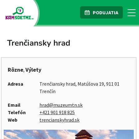
PODUJATIA
Trenčiansky hrad
Rôzne
Výlety
,
Adresa
Trenčiansky hrad, Matúšova 19, 911 01
Trenčín
Email
hrad@muzeumtn.sk
Telefón
+421 901 918 825
Web
trencianskyhrad.sk