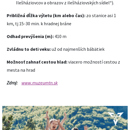
Ilešháziovcov a obrazov z ilešháziovských sídiel“).
Približná dĺžka výletu (km alebo čas):
zo stanice asi 1
km, tj 15-30 min. k hradnej bráne
Odhad prevýšenia (m):
410 m
Zvládnu to deti veku:
už od najmenších bábätiek
Možnosť zahnať cestou hlad:
viacero možností cestou z
mesta na hrad
Zdroj:
www.muzeumtn.sk