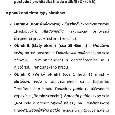
posledná prehliadka hradu o 15:45 (Okruh B)
V ponuke sú tieto typy okruhov:
Okruh A (Dolné nádvorie) –
Kasáreň
(expozícia zbraní
„Nedobytý“),
Hladomorňa
(expozícia venovaná
útrpnému právu v histórii Trenčína).
Okruh B (Malý okruh) (cca 35-40min.)
–
Matúšova
veža,
horné poschodie
Ľudovítovho paláca
(expozícia
nábytku „Reminisciencie“) s oboznámením sa s
históriou Trenčianskeho hradu.
Okruh C (Veľký okruh) (cca 1 hod. 15 min.) –
Matúšova veža
s oboznámením sa s históriou
Trenčianskeho hradu.
Ľudovítov palác
(v súčasnosti
expozícia „Reminiscencie“).
Barborin palác
(expozícia
„Rotunda a archeologické nálezy na Trenčianskom
hrade“).
Zápoľského palác
(expozícia „Rodová galéria