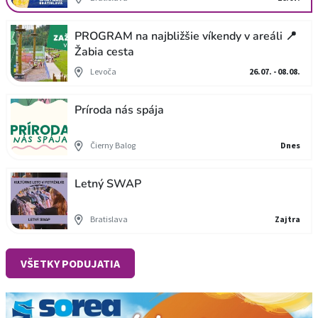
PROGRAM na najbližšie víkendy v areáli 📍
Žabia cesta
Levoča
26.07. - 08.08.
Príroda nás spája
Čierny Balog
Dnes
Letný SWAP
Bratislava
Zajtra
VŠETKY PODUJATIA