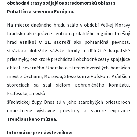
obchodné trasy spájajúce stredomorskú oblasť s
Pobaltím a severnou Európou.
Na mieste dnešného hradu stálo v období Veľkej Moravy
hradisko ako správne centrum priľahlého regiónu. Dnešný
hrad
vznikol v 11. storočí
ako pohraničná pevnosť,
strážiaca dôležité vážske brody a dôležité karpatské
priesmyky, cez ktoré prechádzali obchodné cesty, spájajúce
oblasť severného Uhorska a stredoslovenských banských
miest s Čechami, Moravou, Sliezskom a Poľskom. V ďalších
storočiach sa stal sídlom pohraničného komitátu,
kráľovskej a neskôr
šľachtickej župy. Dnes sú v jeho starobylých priestoroch
umiestnené výstavné priestory a viaceré expozície
Trenčianskeho múzea
.
Informácie pre návštevníkov: