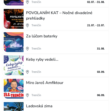
Trenčín
02.07. - 31.08.
POVOLANÍM KAT – Nočné divadelné
prehliadky
Trenčín
21.07. - 22.07.
Za lúčom baterky
Trenčín
31.08.
Keby ryby vedeli…
Trenčín
03.09.
Miro Jaroš Amfiktour
Trenčín
06.09.
Ladovská zima