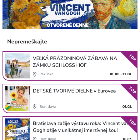
Nepremeškajte
TOP
VEĽKÁ PRÁZDNINOVÁ ZÁBAVA NA
ZÁMKU SCHLOSS HOF
Rakúsko
01.08. - 31.08.
TOP
DETSKÉ TVORIVÉ DIELNE v Eurovea
Bratislava
06.08.
TOP
Bratislava zažije výstavu roka: Vincent van
Gogh ožije v unikátnej imerzívnej šou!
Bratislava
16.07.