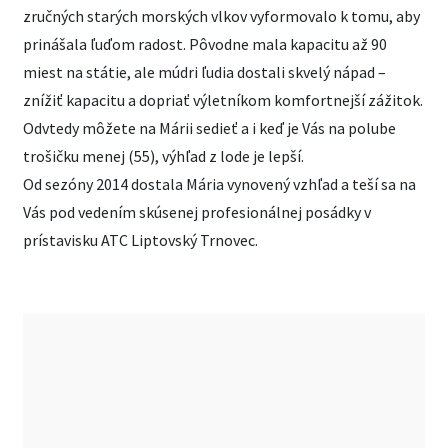
zručných starých morských vlkov vyformovalo k tomu, aby
prinášala ľuďom radost. Pôvodne mala kapacitu až 90
miest na státie, ale múdri ľudia dostali skvelý nápad –
znížiť kapacitu a dopriať výletníkom komfortnejší zážitok.
Odvtedy môžete na Márii sedieť a i keď je Vás na polube
trošičku menej (55), výhľad z lode je lepší.
Od sezóny 2014 dostala Mária vynovený vzhľad a teší sa na
Vás pod vedením skúsenej profesionálnej posádky v
prístavisku ATC Liptovský Trnovec.