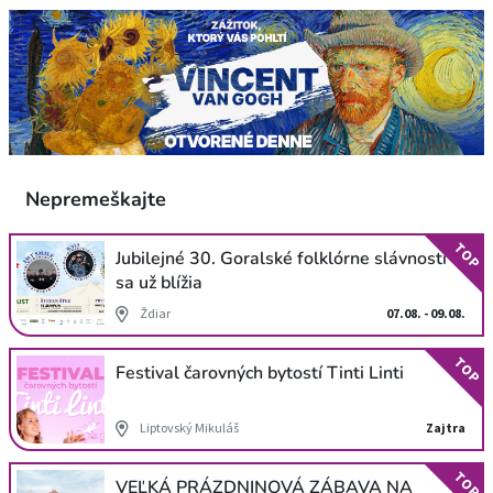
Nepremeškajte
TOP
Jubilejné 30. Goralské folklórne slávnosti
sa už blížia
Ždiar
07.08. - 09.08.
TOP
Festival čarovných bytostí Tinti Linti
Liptovský Mikuláš
Zajtra
TOP
VEĽKÁ PRÁZDNINOVÁ ZÁBAVA NA