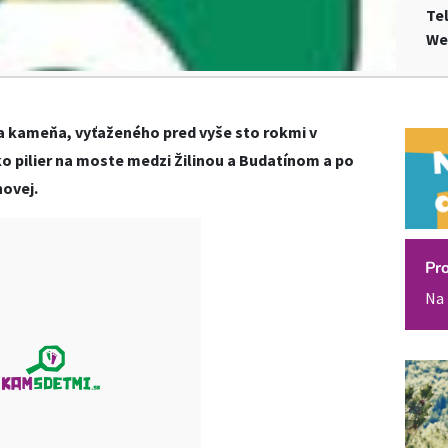
Te
We
 a kameňa, vyťaženého pred vyše sto rokmi v
o pilier na moste medzi Žilinou a Budatínom a po
hovej.
Pr
Na 