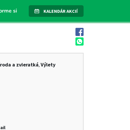
orme si
KALENDÁR AKCIÍ
íroda a zvieratká
Výlety
,
ail