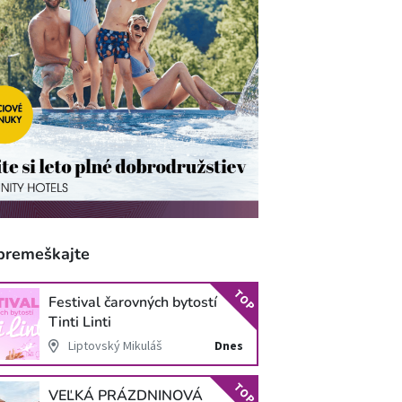
premeškajte
TOP
Festival čarovných bytostí
Tinti Linti
Liptovský Mikuláš
Dnes
TOP
VEĽKÁ PRÁZDNINOVÁ