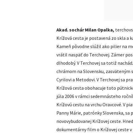
Akad. sochár Milan Opalka,
terchovsk
Krížová cesta je postavená zo skla a 
Kameň pôvodne slúžil ako pilier na m
vrátil naspäť do Terchovej. Zámer post
dlhodobý. V Terchovej sa totiž nachád
chrámom na Slovensku, zasväteným 
Cyrilovi a Metodovi. V Terchovej sa p
Krížová cesta obohacuje toto pútnické
júla 2006 v rámci sedemnásteho roční
Krížovú cestu na vrchu Oravcové. V p
Panny Márie, patrónky Slovenska, sa 
novovybudovanej Krížovej ceste. Hneď
dokumentárny film o Krížovej ceste 