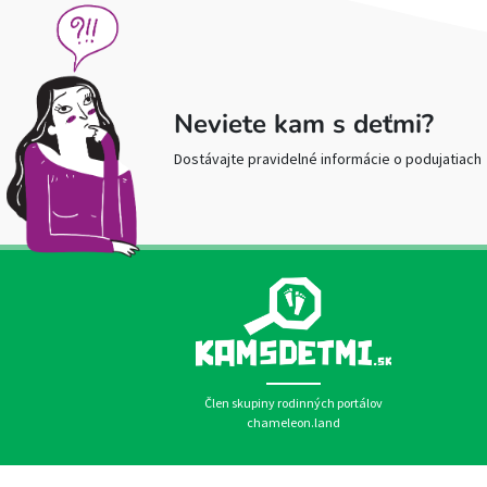
Neviete kam s deťmi?
Dostávajte pravidelné informácie o podujatiach
Člen skupiny rodinných portálov
chameleon.land