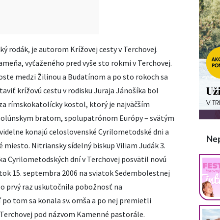
ý rodák, je autorom Krížovej cesty v Terchovej.
kameňa, vyťaženého pred vyše sto rokmi v Terchovej.
oste medzi Žilinou a Budatínom a po sto rokoch sa
aviť krížovú cestu v rodisku Juraja Jánošíka bol
za rímskokatolícky kostol, ktorý je najväčším
solúnskym bratom, spolupatrónom Európy – svätým
ravidelne konajú celoslovenské Cyrilometodské dni a
Ne
 miesto. Nitriansky sídelný biskup Viliam Judák 3.
ka Cyrilometodských dní v Terchovej posvätil novú
iatok 15. septembra 2006 na sviatok Sedembolestnej
po prvý raz uskutočnila pobožnosť na
 po tom sa konala sv. omša a po nej premietli
v Terchovej pod názvom Kamenné pastorále.