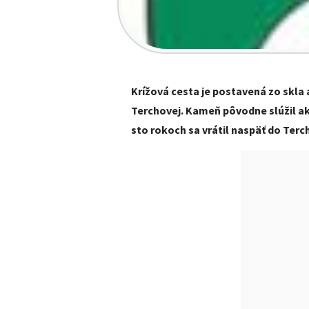
Krížová cesta je postavená zo skla
Terchovej. Kameň pôvodne slúžil ak
sto rokoch sa vrátil naspäť do Terc