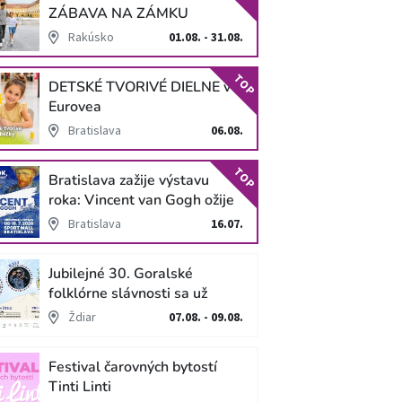
ZÁBAVA NA ZÁMKU
SCHLOSS HOF
Rakúsko
01.08. - 31.08.
TOP
DETSKÉ TVORIVÉ DIELNE v
Eurovea
Bratislava
06.08.
TOP
Bratislava zažije výstavu
roka: Vincent van Gogh ožije
v unikátnej imerzívnej šou!
Bratislava
16.07.
Jubilejné 30. Goralské
folklórne slávnosti sa už
blížia
Ždiar
07.08. - 09.08.
Festival čarovných bytostí
Tinti Linti