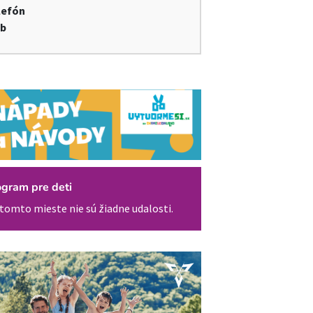
lefón
b
ogram pre deti
tomto mieste nie sú žiadne udalosti.