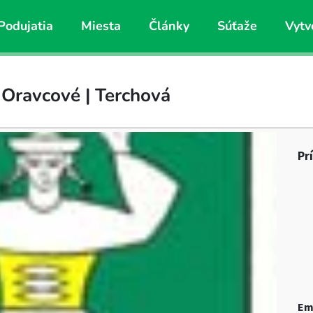
Podujatia
Miesta
Články
Súťaže
Vytv
 Oravcové | Terchová
Pr
Em