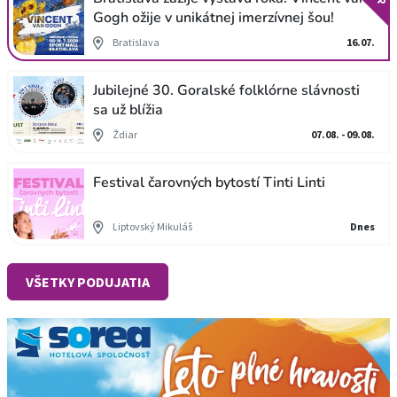
Gogh ožije v unikátnej imerzívnej šou!
Bratislava
16.07.
Jubilejné 30. Goralské folklórne slávnosti
sa už blížia
Ždiar
07.08. - 09.08.
Festival čarovných bytostí Tinti Linti
Liptovský Mikuláš
Dnes
VŠETKY PODUJATIA