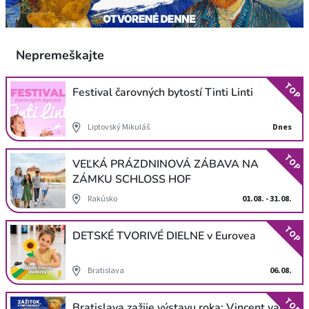
Nepremeškajte
TOP
Festival čarovných bytostí Tinti Linti
Liptovský Mikuláš
Dnes
TOP
VEĽKÁ PRÁZDNINOVÁ ZÁBAVA NA
ZÁMKU SCHLOSS HOF
Rakúsko
01.08. - 31.08.
TOP
DETSKÉ TVORIVÉ DIELNE v Eurovea
Bratislava
06.08.
TOP
Bratislava zažije výstavu roka: Vincent van