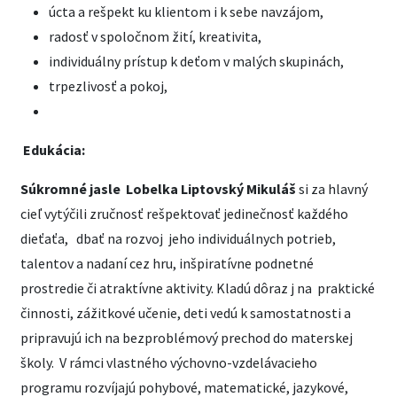
úcta a rešpekt ku klientom i k sebe navzájom,
radosť v spoločnom žití, kreativita,
individuálny prístup k deťom v malých skupinách,
trpezlivosť a pokoj,
Edukácia:
Súkromné jasle Lobelka Liptovský Mikuláš
si za hlavný
cieľ vytýčili zručnosť rešpektovať jedinečnosť každého
dieťaťa, dbať na rozvoj jeho individuálnych potrieb,
talentov a nadaní cez hru, inšpiratívne podnetné
prostredie či atraktívne aktivity. Kladú dôraz j na praktické
činnosti, zážitkové učenie, deti vedú k samostatnosti a
pripravujú ich na bezproblémový prechod do materskej
školy. V rámci vlastného výchovno-vzdelávacieho
programu rozvíjajú pohybové, matematické, jazykové,