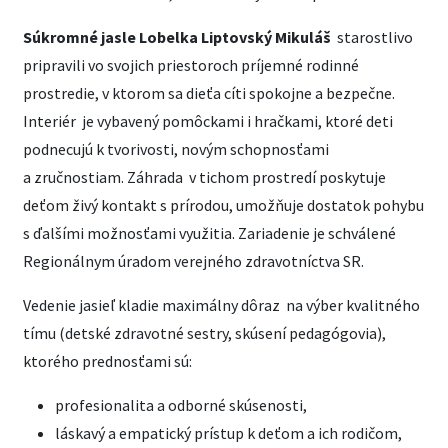
Súkromné jasle Lobelka Liptovský Mikuláš
starostlivo
pripravili vo svojich priestoroch príjemné rodinné
prostredie, v ktorom sa dieťa cíti spokojne a bezpečne.
Interiér je vybavený pomôckami i hračkami, ktoré deti
podnecujú k tvorivosti, novým schopnosťami
a zručnostiam. Záhrada v tichom prostredí poskytuje
deťom živý kontakt s prírodou, umožňuje dostatok pohybu
s ďalšími možnosťami využitia. Zariadenie je schválené
Regionálnym úradom verejného zdravotníctva SR.
Vedenie jasieľ kladie maximálny dôraz na výber kvalitného
tímu (detské zdravotné sestry, skúsení pedagógovia),
ktorého prednosťami sú:
profesionalita a odborné skúsenosti,
láskavý a empatický prístup k deťom a ich rodičom,