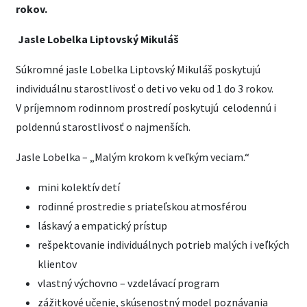
rokov.
Jasle Lobelka Liptovský Mikuláš
Súkromné jasle Lobelka Liptovský Mikuláš poskytujú
individuálnu starostlivosť o deti vo veku od 1 do 3 rokov.
V príjemnom rodinnom prostredí poskytujú celodennú i
poldennú starostlivosť o najmenších.
Jasle Lobelka – „Malým krokom k veľkým veciam.“
mini kolektív detí
rodinné prostredie s priateľskou atmosférou
láskavý a empatický prístup
rešpektovanie individuálnych potrieb malých i veľkých
klientov
vlastný výchovno – vzdelávací program
zážitkové učenie, skúsenostný model poznávania