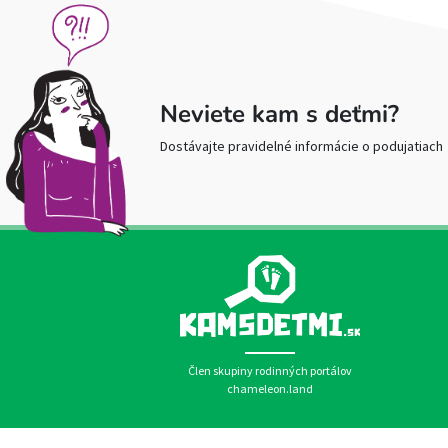
Neviete kam s deťmi?
Dostávajte pravidelné informácie o podujatiach
Člen skupiny rodinných portálov
chameleon.land