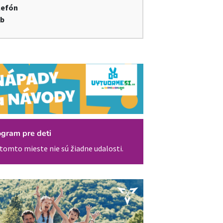
lefón
b
ogram pre deti
tomto mieste nie sú žiadne udalosti.