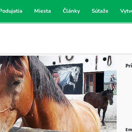
Podujatia
Miesta
Články
Súťaže
Vytv
Pr
Em