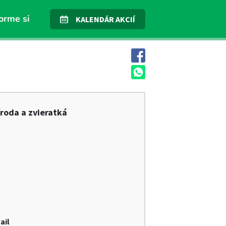
orme si
KALENDÁR AKCIÍ
íroda a zvieratká
ail