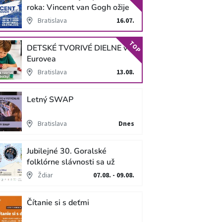
roka: Vincent van Gogh ožije
v unikátnej imerzívnej šou!
Bratislava
16.07.
TOP
DETSKÉ TVORIVÉ DIELNE v
Eurovea
Bratislava
13.08.
Letný SWAP
Bratislava
Dnes
Jubilejné 30. Goralské
folklórne slávnosti sa už
blížia
Ždiar
07.08. - 09.08.
Čítanie si s deťmi