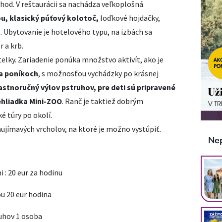
 hod. V reštaurácii sa nachádza veľkoplošná
u, klasický púťový kolotoč,
loďkové hojdačky,
t. Ubytovanie je hotelového typu, na izbách sa
 a krb.
elky. Zariadenie ponúka množstvo aktivít, ako je
a poníkoch
, s možnosťou vychádzky po krásnej
astnoručný výlov pstruhov, pre deti sú pripravené
ehliadka Mini-ZOO
. Ranč je taktiež dobrým
é túry po okolí.
aujímavých vrcholov, na ktoré je možno vystúpiť.
Ne
i : 20 eur za hodinu
u 20 eur hodina
ruhov 1 osoba