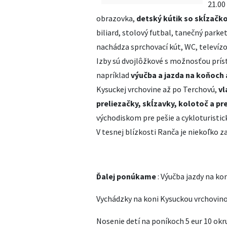
21.00
obrazovka,
detský kútik so skĺzačko
biliard, stolový futbal, tanečný parke
nachádza sprchovací kút, WC, televízor
Izby sú dvojlôžkové s možnosťou príst
napríklad
výučba a jazda na koňoch 
Kysuckej vrchovine až po Terchovú,
vl
preliezačky, skĺzavky, kolotoč a pr
východiskom pre pešie a cykloturistick
V tesnej blízkosti Ranča je niekoľko z
Ďalej ponúkame
: Výučba jazdy na kon
Vychádzky na koni Kysuckou vrchovino
Nosenie detí na poníkoch 5 eur 10 ok