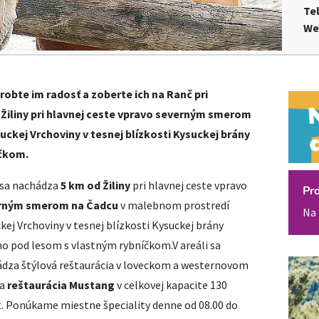
Te
We
robte im radosť a zoberte ich na Ranč pri
Žiliny pri hlavnej ceste vpravo severným smerom
ckej Vrchoviny v tesnej blízkosti Kysuckej brány
íčkom.
sa nachádza
5 km od Žiliny
pri hlavnej ceste vpravo
Pr
rným smerom na Čadcu
v malebnom prostredí
Na 
kej Vrchoviny v tesnej blízkosti Kysuckej brány
o pod lesom s vlastným rybníčkom.V areáli sa
dza štýlová reštaurácia v loveckom a westernovom
 a
reštaurácia Mustang
v celkovej kapacite 130
. Ponúkame miestne špeciality denne od 08.00 do