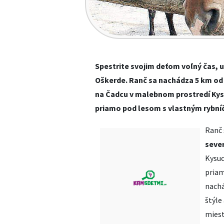
Spestrite svojim deťom voľný čas, u
Oškerde. Ranč sa nachádza 5 km od 
na Čadcu v malebnom prostredí Kysu
priamo pod lesom s vlastným rybn
Ranč 
seve
Kysuc
priam
nachá
štýle
miest