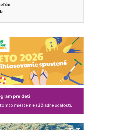
lefón
b
ogram pre deti
tomto mieste nie sú žiadne udalosti.