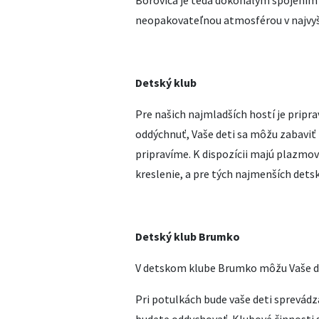
Borovica je teda dokonalým spojením 
neopakovateľnou atmosférou v najvyš
Detský klub
Pre našich najmladších hostí je pripra
oddýchnuť, Vaše deti sa môžu zabaviť
pripravíme. K dispozícii majú plazmový
kreslenie, a pre tých najmenších det
Detský klub Brumko
V detskom klube Brumko môžu Vaše d
Pri potulkách bude vaše deti sprevádza