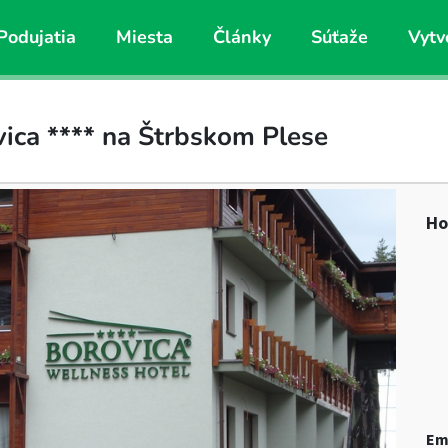
Podujatia
Miesta
Články
Súťaže
Vytv
ica **** na Štrbskom Plese
Ho
Em