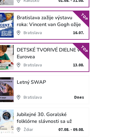
Rakúsko
01.08. - 31.08.
TOP
Bratislava zažije výstavu
roka: Vincent van Gogh ožije
v unikátnej imerzívnej šou!
Bratislava
16.07.
TOP
DETSKÉ TVORIVÉ DIELNE v
Eurovea
Bratislava
13.08.
Letný SWAP
Bratislava
Dnes
Jubilejné 30. Goralské
folklórne slávnosti sa už
blížia
Ždiar
07.08. - 09.08.