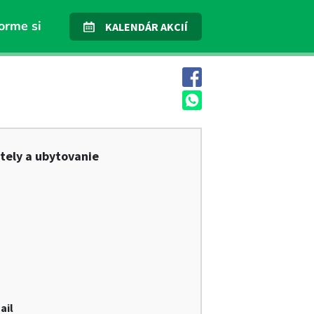
orme si
KALENDÁR AKCIÍ
tely a ubytovanie
ail