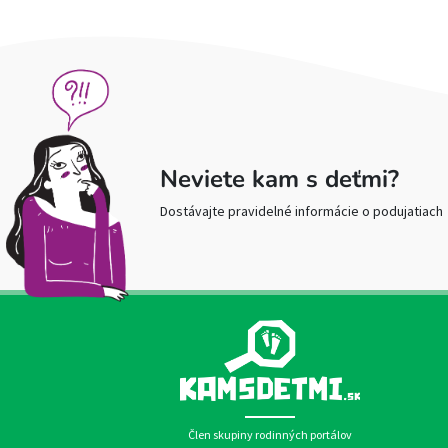
Neviete kam s deťmi?
Dostávajte pravidelné informácie o podujatiach
Člen skupiny rodinných portálov