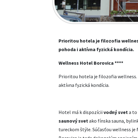
Prioritou hotela je filozofia welln
pohoda i aktívna fyzická kondícia.
Wellness Hotel Borovica ****
Prioritou hotela je filozofia wellnes
aktívna fyzická kondícia.
Hotel má k dispozícii
vodný svet
a to
saunový svet
ako fínska sauna, bylin
tureckom štýle. Súčasťou wellness je