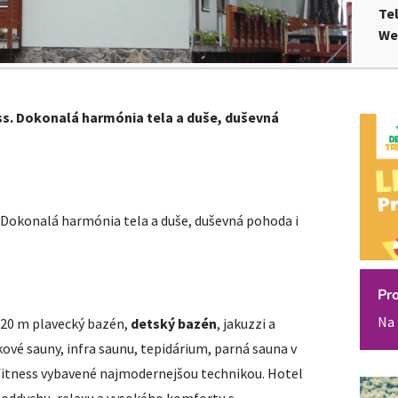
Te
We
ess. Dokonalá harmónia tela a duše, duševná
s. Dokonalá harmónia tela a duše, duševná pohoda i
Pr
Na 
 20 m plavecký bazén,
detský bazén
, jakuzzi a
kové sauny, infra saunu, tepidárium, parná sauna v
 fitness vybavené najmodernejšou technikou. Hotel