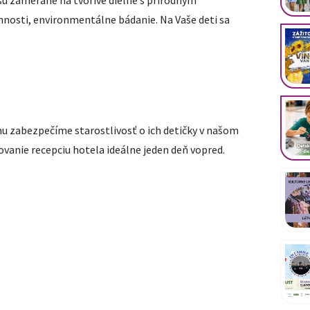
sú zamerané na tvorivé dielne s prírodným
osti, environmentálne bádanie. Na Vaše deti sa
mu zabezpečíme starostlivosť o ich detičky v našom
anie recepciu hotela ideálne jeden deň vopred.