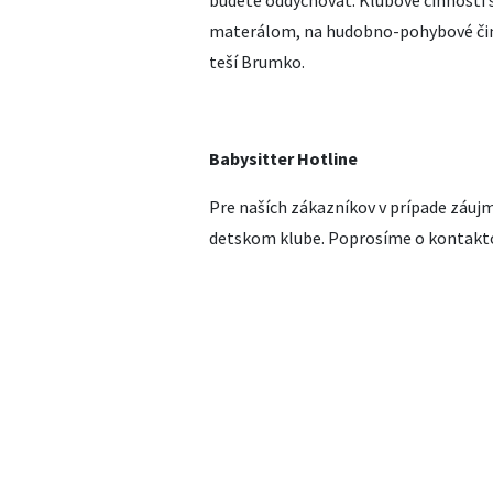
budete oddychovať. Klubové činnosti 
materálom, na hudobno-pohybové činn
teší Brumko.
Babysitter Hotline
Pre naších zákazníkov v prípade záuj
detskom klube. Poprosíme o kontaktov