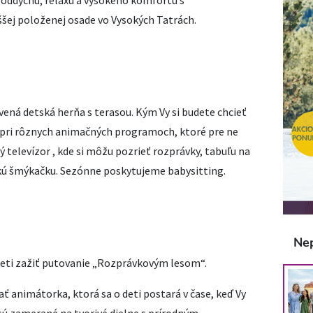
oddychu, relaxu a vysokého komfortu s
šej položenej osade vo Vysokých Tatrách.
vená detská herňa s terasou. Kým Vy si budete chcieť
 pri rôznych animačných programoch, ktoré pre ne
 televízor , kde si môžu pozrieť rozprávky, tabuľu na
skú šmýkačku. Sezónne poskytujeme babysitting.
Ne
eti zažiť putovanie „Rozprávkovým lesom“.
ť animátorka, ktorá sa o deti postará v čase, keď Vy