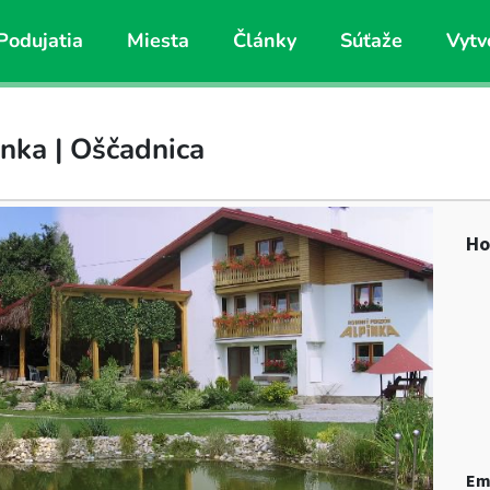
Podujatia
Miesta
Články
Súťaže
Vytv
nka | Oščadnica
Ho
Em