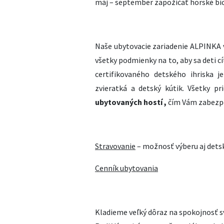
máj – september zapožičať horské bic
Naše ubytovacie zariadenie ALPINKA v
všetky podmienky na to, aby sa deti cí
certifikovaného detského ihriska j
zvieratká a detský kútik.
Všetky pr
ubytovaných hostí ,
čím Vám zabez
Stravovanie
– možnosť výberu aj detsk
Cenník ubytovania
Kladieme veľký dôraz na spokojnosť sv