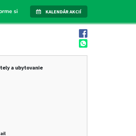
orme si
KALENDÁR AKCIÍ
tely a ubytovanie
ail