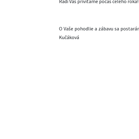
Radi Vás privítame počas celého roka!
O Vaše pohodlie a zábavu sa postar
Kučáková