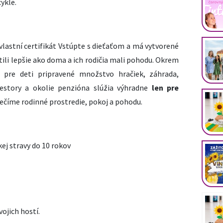
ykle.
lastní certifikát Vstúpte s dieťaťom a má vytvorené
tili lepšie ako doma a ich rodičia mali pohodu. Okrem
e pre deti pripravené množstvo hračiek, záhrada,
iestory a okolie penzióna slúžia výhradne
len pre
pečíme
rodinné prostredie, pokoj a pohodu.
ej stravy do 10 rokov
ojich hostí.