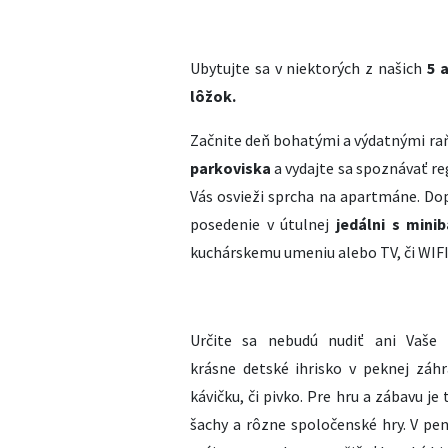
Ubytujte sa v niektorých z našich
5 a
lôžok.
Začnite deň bohatými a výdatnými ra
parkoviska
a vydajte sa spoznávať reg
Vás osvieži sprcha na apartmáne. Do
posedenie v útulnej
jedálni s mini
kuchárskemu umeniu alebo TV, či WIF
Určite sa nebudú nudiť ani Vaše d
krásne detské ihrisko v peknej záhr
kávičku, či pivko. Pre hru a zábavu je 
šachy a rôzne spoločenské hry.
V pen