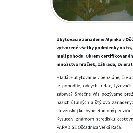
Ubytovacie zariadenie Alpinka v Ošč
vytvorené všetky podmienky na to, ab
mali pohodu. Okrem certifikovaného
množstvo hračiek, záhrada, zvierat
Hľadáte ubytovanie v penzióne, či v 
je pohodlie, oddych, relax, lyžovačka
zábava? Srdečne Vás pozývame prež
našich útulných a štýlovo zariade
slovenskej kuchyne. Rodinný
penzión 
Kysuce,v známom stredisku cestov
PARADISE Oščadnica Veľká Rača.