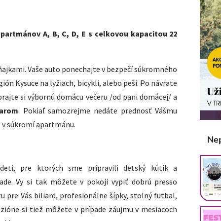
partmánov A, B, C, D, E s celkovou kapacitou 22
ňajkami. Vaše auto ponechajte v bezpečí súkromného
ión Kysuce na lyžiach, bicykli, alebo peši. Po návrate
prajte si výbornú domácu večeru /od pani domácej/ a
barom
. Pokiaľ samozrejme nedáte prednosť Vášmu
I v súkromí apartmánu.
Ne
eti, pre ktorých sme pripravili detský kútik a
ade. Vy si tak môžete v pokoji vypiť dobrú presso
tu pre Vás biliard, profesionálne šípky, stolný futbal,
zióne si tiež môžete v prípade záujmu v mesiacoch