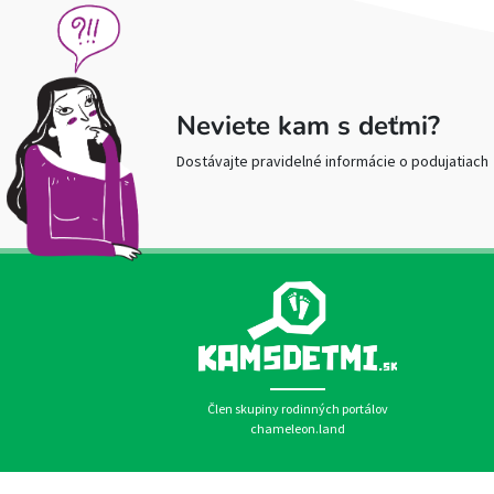
Neviete kam s deťmi?
Dostávajte pravidelné informácie o podujatiach
Člen skupiny rodinných portálov
chameleon.land