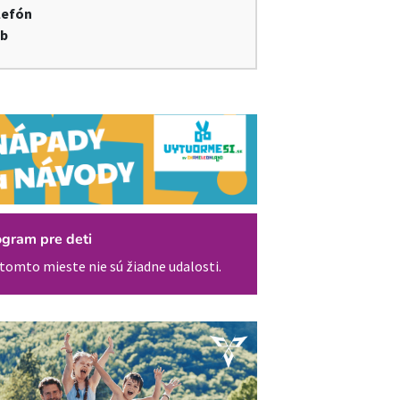
lefón
b
ogram pre deti
tomto mieste nie sú žiadne udalosti.