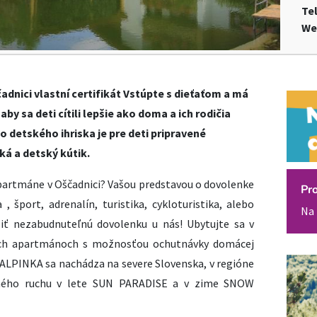
Te
We
adnici vlastní certifikát Vstúpte s dieťaťom a má
y sa deti cítili lepšie ako doma a ich rodičia
 detského ihriska je pre deti pripravené
ká a detský kútik.
apartmáne v Oščadnici? Vašou predstavou o dovolenke
Pr
 , šport, adrenalín, turistika, cykloturistika, alebo
Na 
iť nezabudnuteľnú dovolenku u nás! Ubytujte sa v
ných apartmánoch s možnosťou ochutnávky domácej
ALPINKA sa nachádza na severe Slovenska, v regióne
ného ruchu
v lete SUN PARADISE a v zime SNOW