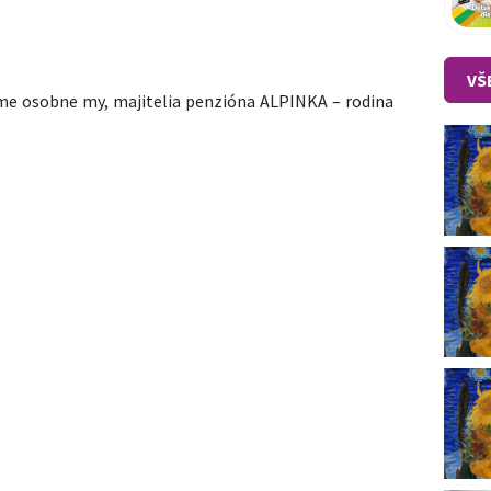
VŠ
áme osobne my,
majitelia penzióna ALPINKA – rodina