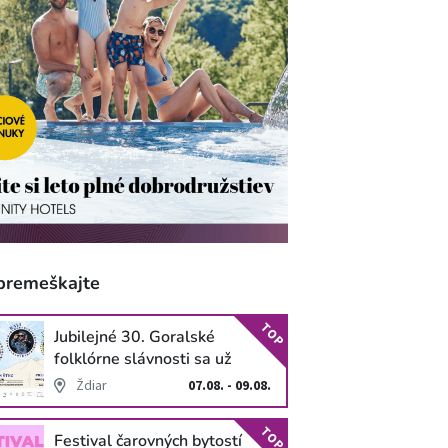
premeškajte
TOP
Jubilejné 30. Goralské
folklórne slávnosti sa už
blížia
Ždiar
07.08. - 09.08.
TOP
Festival čarovných bytostí