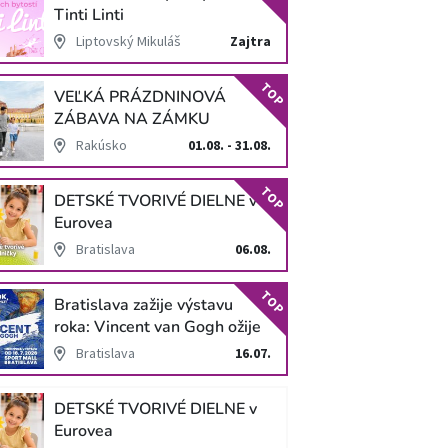
Tinti Linti
Liptovský Mikuláš
Zajtra
TOP
VEĽKÁ PRÁZDNINOVÁ
ZÁBAVA NA ZÁMKU
SCHLOSS HOF
Rakúsko
01.08. - 31.08.
TOP
DETSKÉ TVORIVÉ DIELNE v
Eurovea
Bratislava
06.08.
TOP
Bratislava zažije výstavu
roka: Vincent van Gogh ožije
v unikátnej imerzívnej šou!
Bratislava
16.07.
DETSKÉ TVORIVÉ DIELNE v
Eurovea