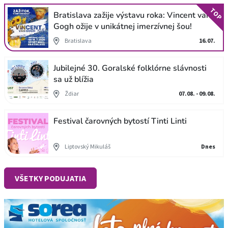
TOP
Bratislava zažije výstavu roka: Vincent van
Gogh ožije v unikátnej imerzívnej šou!
Bratislava
16.07.
Jubilejné 30. Goralské folklórne slávnosti
sa už blížia
Ždiar
07.08. - 09.08.
Festival čarovných bytostí Tinti Linti
Liptovský Mikuláš
Dnes
VŠETKY PODUJATIA