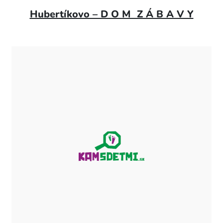
Hubertíkovo – D O M Z Á B A V Y