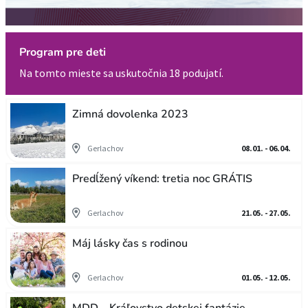
Program pre deti
Na tomto mieste sa uskutočnia 18 podujatí.
Zimná dovolenka 2023
Gerlachov
08.01. - 06.04.
Predĺžený víkend: tretia noc GRÁTIS
Gerlachov
21.05. - 27.05.
Máj lásky čas s rodinou
Gerlachov
01.05. - 12.05.
MDD – Kráľovstvo detskej fantázie