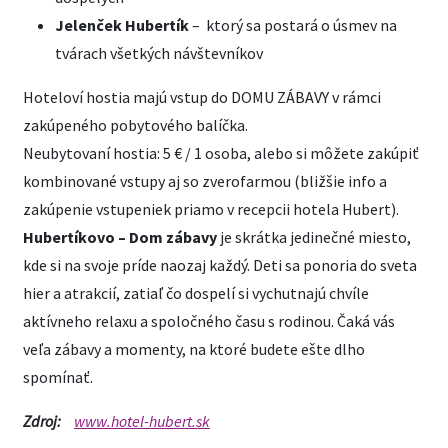
Jelenček Hubertík
– ktorý sa postará o úsmev na
tvárach všetkých návštevníkov
Hoteloví hostia majú vstup do DOMU ZÁBAVY v rámci
zakúpeného pobytového balíčka.
Neubytovaní hostia: 5 € / 1 osoba, alebo si môžete zakúpiť
kombinované vstupy aj so zverofarmou (bližšie info a
zakúpenie vstupeniek priamo v recepcii hotela Hubert).
Hubertíkovo – Dom zábavy
je skrátka jedinečné miesto,
kde si na svoje príde naozaj každý. Deti sa ponoria do sveta
hier a atrakcií, zatiaľ čo dospelí si vychutnajú chvíle
aktívneho relaxu a spoločného času s rodinou. Čaká vás
veľa zábavy a momenty, na ktoré budete ešte dlho
spomínať.
Zdroj:
www.hotel-hubert.sk