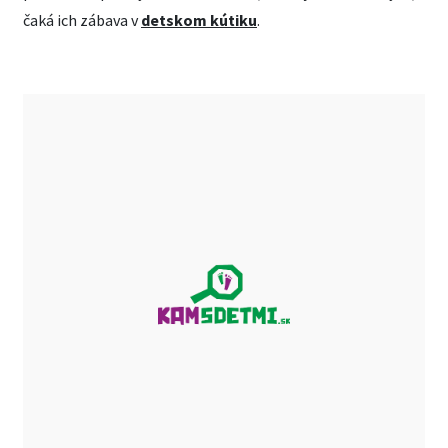
čaká ich zábava v
detskom kútiku
.