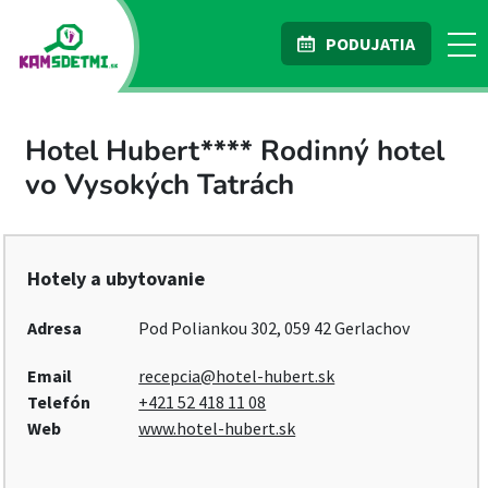
PODUJATIA
Hotel Hubert**** Rodinný hotel
vo Vysokých Tatrách
Hotely a ubytovanie
Adresa
Pod Poliankou 302, 059 42 Gerlachov
Email
recepcia@hotel-hubert.sk
Telefón
+421 52 418 11 08
Web
www.hotel-hubert.sk