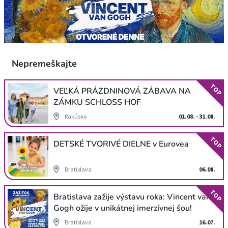
Nepremeškajte
TOP
VEĽKÁ PRÁZDNINOVÁ ZÁBAVA NA
ZÁMKU SCHLOSS HOF
Rakúsko
01.08. - 31.08.
TOP
DETSKÉ TVORIVÉ DIELNE v Eurovea
Bratislava
06.08.
TOP
Bratislava zažije výstavu roka: Vincent van
Gogh ožije v unikátnej imerzívnej šou!
Bratislava
16.07.