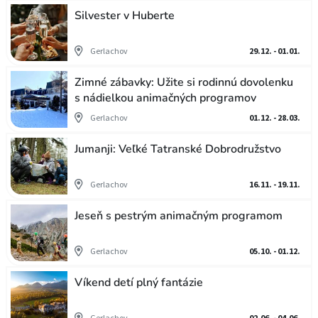
Silvester v Huberte
Gerlachov
29.12. - 01.01.
Zimné zábavky: Užite si rodinnú dovolenku
s nádielkou animačných programov
Gerlachov
01.12. - 28.03.
Jumanji: Veľké Tatranské Dobrodružstvo
Gerlachov
16.11. - 19.11.
Jeseň s pestrým animačným programom
Gerlachov
05.10. - 01.12.
Víkend detí plný fantázie
Gerlachov
02.06. - 04.06.