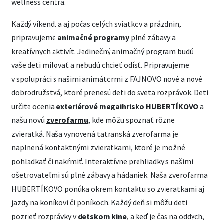
wellness centra.
Každý víkend, a aj počas celých sviatkov a prázdnin,
pripravujeme
animačné programy
plné zábavy a
kreatívnych aktivít. Jedinečný animačný program budú
vaše deti milovať a nebudú chcieť odísť. Pripravujeme
v spolupráci s našimi animátormi z FAJNOVO nové a nové
dobrodružstvá, ktoré prenesú deti do sveta rozprávok. Deti
určite ocenia
exteriérové megaihrisko
HUBERTÍKOVO
a
našu novú
zverofarmu
, kde môžu spoznať rôzne
zvieratká. Naša vynovená tatranská zverofarma je
naplnená kontaktnými zvieratkami, ktoré je možné
pohladkať či nakŕmiť. Interaktívne prehliadky s našimi
ošetrovateľmi sú plné zábavy a hádaniek. Naša zverofarma
HUBERTÍKOVO ponúka okrem kontaktu so zvieratkami aj
jazdy na koníkovi či poníkoch. Každý deň si môžu deti
pozrieť rozprávky v
detskom kine
, a keď je čas na oddych,