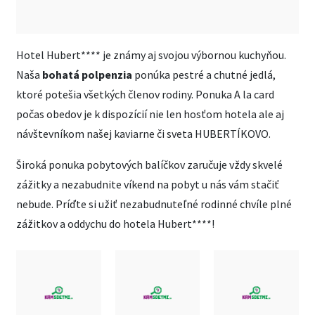
Hotel Hubert**** je známy aj svojou výbornou kuchyňou.
Naša
bohatá polpenzia
ponúka pestré a chutné jedlá,
ktoré potešia všetkých členov rodiny. Ponuka A la card
počas obedov je k dispozícií nie len hosťom hotela ale aj
návštevníkom našej kaviarne či sveta HUBERTÍKOVO.
Široká ponuka pobytových balíčkov zaručuje vždy skvelé
zážitky a nezabudnite víkend na pobyt u nás vám stačiť
nebude. Príďte si užiť nezabudnuteľné rodinné chvíle plné
zážitkov a oddychu do hotela Hubert****!