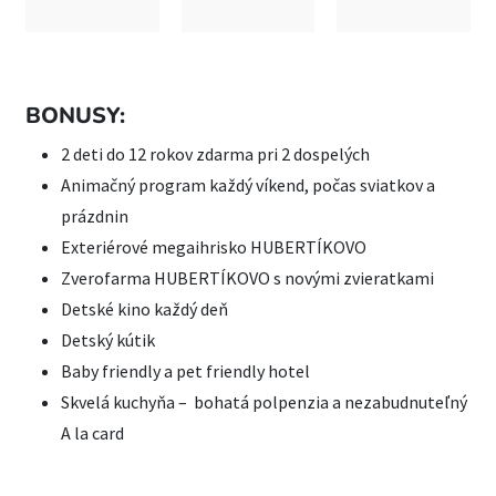
BONUSY:
2 deti do 12 rokov zdarma pri 2 dospelých
Animačný program každý víkend, počas sviatkov a
prázdnin
Exteriérové megaihrisko HUBERTÍKOVO
Zverofarma HUBERTÍKOVO s novými zvieratkami
Detské kino každý deň
Detský kútik
Baby friendly a pet friendly hotel
Skvelá kuchyňa – bohatá polpenzia a nezabudnuteľný
A la card