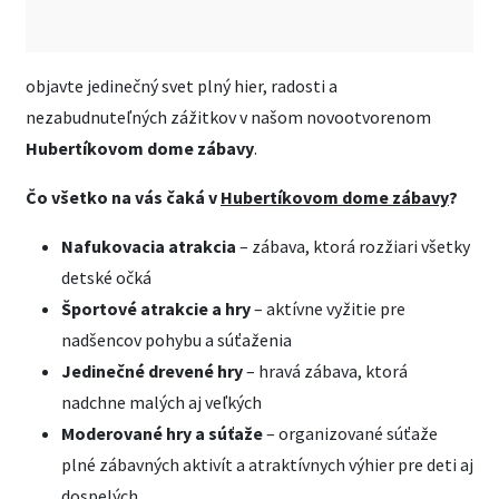
objavte jedinečný svet plný hier, radosti a
nezabudnuteľných zážitkov v našom novootvorenom
Hubertíkovom dome zábavy
.
Čo všetko na vás čaká v
Hubertíkovom dome zábavy
?
Nafukovacia atrakcia
– zábava, ktorá rozžiari všetky
detské očká
Športové atrakcie a hry
– aktívne vyžitie pre
nadšencov pohybu a súťaženia
Jedinečné drevené hry
– hravá zábava, ktorá
nadchne malých aj veľkých
Moderované hry a súťaže
– organizované súťaže
plné zábavných aktivít a atraktívnych výhier pre deti aj
dospelých