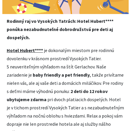
Rodinný raj vo Vysokých Tatrách: Hotel Hubert****
ponúka nezabudnuteľné dobrodružstvá pre deti aj
dospelých.
Hotel Hubert****
je dokonalým miestom pre rodinnú
dovolenku v krásnom prostredí Vysokých Tatier.
S neuveriteľným výhľadom na štít Gerlachov. Naše
zariadenie je
baby friendly a pet friendly
, takže privítame
nielen vás, ale aj vaše deti a domácich miláčikov. Pre rodiny
s deťmi máme výhodnú ponuku:
2 deti do 12 rokov
ubytujeme zdarma
pri dvoch platiacich dospelých. Hotel
je v tichom prostredí Vysokých Tatier a s nezabudnuteľným
výhľadom na nočnú oblohu s hviezdami. Relax a pokoj vám
dopraje nie len prostredie hotela ale aj služby nášho