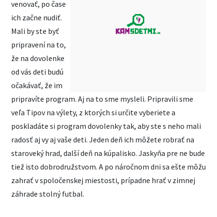
venovať, po čase
ich začne nudiť.
Mali by ste byť
pripravení na to,
že na dovolenke
od vás deti budú
očakávať, že im
pripravíte program. Aj na to sme mysleli. Pripravili sme
veľa Tipov na výlety, z ktorých si určite vyberiete a
poskladáte si program dovolenky tak, aby ste s neho mali
radosť aj vy aj vaše deti. Jeden deň ich môžete robrať na
staroveký hrad, další deň na kúpalisko. Jaskyňa pre ne bude
tiež isto dobrodružstvom. A po náročnom dni sa ešte môžu
zahrať v spoločenskej miestosti, prípadne hrať v zimnej
záhrade stolný futbal.