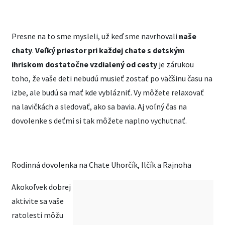
Presne na to sme mysleli, už keď sme navrhovali
naše
chaty
.
Veľký priestor pri každej chate s detským
ihriskom dostatočne vzdialený od cesty
je zárukou
toho, že vaše deti nebudú musieť zostať po väčšinu času na
izbe, ale budú sa mať kde vyblázniť. Vy môžete relaxovať
na lavičkách a sledovať, ako sa bavia. Aj voľný čas na
dovolenke s deťmi si tak môžete naplno vychutnať.
Rodinná dovolenka na Chate Uhorčík, Ilčík a Rajnoha
Akokoľvek dobrej
aktivite sa vaše
ratolesti môžu