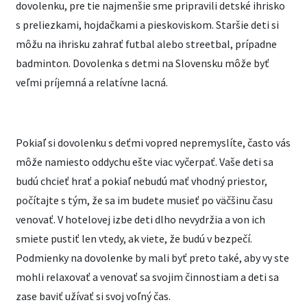
dovolenku, pre tie najmenšie sme pripravili detské ihrisko
s preliezkami, hojdačkami a pieskoviskom. Staršie deti si
môžu na ihrisku zahrať futbal alebo streetbal, prípadne
badminton. Dovolenka s detmi na Slovensku môže byť
veľmi príjemná a relatívne lacná.
Pokiaľ si dovolenku s deťmi vopred nepremyslíte, často vás
môže namiesto oddychu ešte viac vyčerpať. Vaše deti sa
budú chcieť hrať a pokiaľ nebudú mať vhodný priestor,
počítajte s tým, že sa im budete musieť po väčšinu času
venovať. V hotelovej izbe deti dlho nevydržia a von ich
smiete pustiť len vtedy, ak viete, že budú v bezpečí.
Podmienky na dovolenke by mali byť preto také, aby vy ste
mohli relaxovať a venovať sa svojim činnostiam a deti sa
zase baviť užívať si svoj voľný čas.