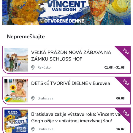
Nepremeškajte
TOP
VEĽKÁ PRÁZDNINOVÁ ZÁBAVA NA
ZÁMKU SCHLOSS HOF
Rakúsko
01.08. - 31.08.
TOP
DETSKÉ TVORIVÉ DIELNE v Eurovea
Bratislava
06.08.
TOP
Bratislava zažije výstavu roka: Vincent van
Gogh ožije v unikátnej imerzívnej šou!
Bratislava
16.07.