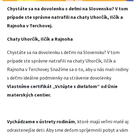
Chystáte sa na dovolenku s deťmi na Slovensku? V tom
prípade ste správne natrafili na chaty Uhorčík, Ilčík a
Rajnoha v Terchovej.
Chaty Uhorčík, Ilčík a Rajnoha
Chystáte sa na dovolenku s deťmi na Slovensku? V tom
prípade ste správne natrafili na chaty Uhorčík, Ilčík a
Rajnoha v Terchovej. Snažíme sa o to, aby u nás mali rodiny
s deťmi ideálne podmienky na strávenie dovolenky.
Vlastníme certifikát „Vstúpte s dieťaťom“ od Únie
materských centier.
Vychádzame v ústrety rodinám
, ktoré majú veľmi malé aj
odrastenejšie deti. Aby sme deťom spríjemnili pobyt a vám