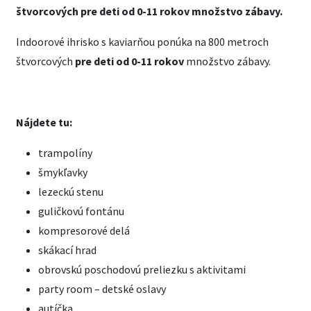
štvorcových pre deti od 0-11 rokov množstvo zábavy.
Indoorové ihrisko s kaviarňou ponúka na 800 metroch
štvorcových
pre deti od 0-11 rokov
množstvo zábavy.
Nájdete tu:
trampolíny
šmykľavky
lezeckú stenu
guličkovú fontánu
kompresorové delá
skákací hrad
obrovskú poschodovú preliezku s aktivitami
party room – detské oslavy
autíčka