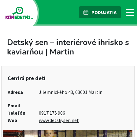
PODUJATIA
Detský sen – interiérové ihrisko s
kaviarňou | Martin
Centrá pre deti
Adresa
Jilemnického 43, 03601 Martin
Email
Telefón
0917 175 906
Web
www.detskysen.net