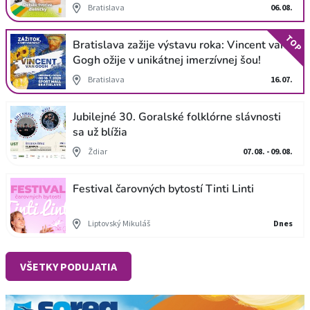
Bratislava
06.08.
TOP
Bratislava zažije výstavu roka: Vincent van
Gogh ožije v unikátnej imerzívnej šou!
Bratislava
16.07.
Jubilejné 30. Goralské folklórne slávnosti
sa už blížia
Ždiar
07.08. - 09.08.
Festival čarovných bytostí Tinti Linti
Liptovský Mikuláš
Dnes
VŠETKY PODUJATIA