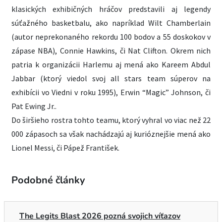
klasických exhibičných hráčov predstavili aj legendy
súťažného basketbalu, ako napríklad Wilt Chamberlain
(autor neprekonaného rekordu 100 bodov a 55 doskokov v
zápase NBA), Connie Hawkins, či Nat Clifton. Okrem nich
patria k organizácii Harlemu aj mená ako Kareem Abdul
Jabbar (ktorý viedol svoj all stars team súperov na
exhibícii vo Viedni v roku 1995), Erwin “Magic” Johnson, či
Pat Ewing Jr..
Do širšieho rostra tohto teamu, ktorý vyhral vo viac než 22
000 zápasoch sa však nachádzajú aj kurióznejšie mená ako
Lionel Messi, či Pápež František.
Podobné články
The Legits Blast 2026 pozná svojich víťazov