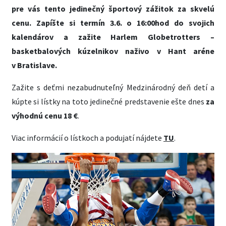
pre vás tento jedinečný športový zážitok za skvelú
cenu. Zapíšte si termín 3.6. o 16:00hod do svojich
kalendárov a zažite Harlem Globetrotters –
basketbalových kúzelnikov naživo v Hant aréne
v Bratislave.
Zažite s deťmi nezabudnuteľný Medzinárodný deň detí a
kúpte si lístky na toto jedinečné predstavenie ešte dnes
za
výhodnú cenu 18 €
.
Viac informácií o lístkoch a podujatí nájdete
TU
.