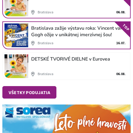
Bratislava
06.08.
TOP
Bratislava zažije výstavu roka: Vincent van
Gogh ožije v unikátnej imerzívnej šou!
Bratislava
16.07.
DETSKÉ TVORIVÉ DIELNE v Eurovea
Bratislava
06.08.
VŠETKY PODUJATIA