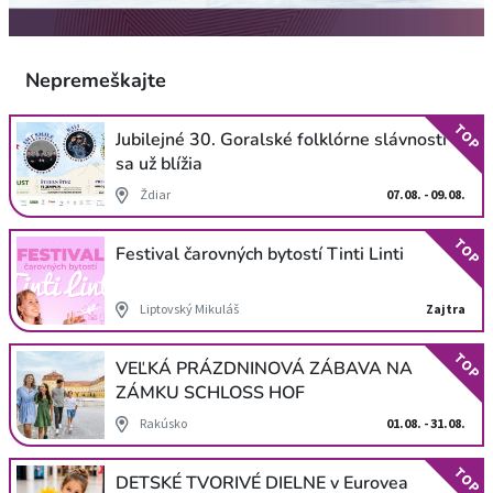
Nepremeškajte
TOP
Jubilejné 30. Goralské folklórne slávnosti
sa už blížia
Ždiar
07.08. - 09.08.
TOP
Festival čarovných bytostí Tinti Linti
Liptovský Mikuláš
Zajtra
TOP
VEĽKÁ PRÁZDNINOVÁ ZÁBAVA NA
ZÁMKU SCHLOSS HOF
Rakúsko
01.08. - 31.08.
TOP
DETSKÉ TVORIVÉ DIELNE v Eurovea