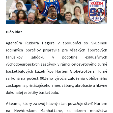
O čo ide?
Agentúra Rudolfa Hégera v spolupráci so Skupinou
rodinných portálov pripravila pre všetkých športových
fanúšikov lahôdku v podobne exkluzívnych
východoeurópskych zastávok v rámci celosvetového turné
basketbalových kúzelníkov Harlem Globetrotters. Turné
sa koná na počesť 90.teho výročia založenia obľúbeného
zoskupenia prinášajúceho zmes zábavy, akrobacie a hlavne
dokonalej estetiky basketbalu.
V teame, ktorý za svoj hlavný stan považuje štvrť Harlem
na NewYorskom Manhattane, sa okrem množstva